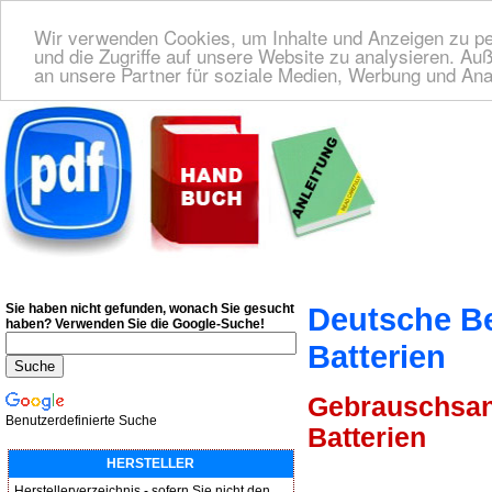
Wir verwenden Cookies, um Inhalte und Anzeigen zu per
und die Zugriffe auf unsere Website zu analysieren. A
an unsere Partner für soziale Medien, Werbung und Ana
Deutsche Bedienungsanleitung Downloaden
| Wir finden für Sie das deutsches
Sie haben nicht gefunden, wonach Sie gesucht
Deutsche B
haben?
Verwenden Sie die Google-Suche!
Batterien
Gebrauschsanw
Benutzerdefinierte Suche
Batterien
HERSTELLER
Herstellerverzeichnis - sofern Sie nicht den