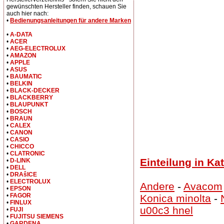
gewünschten Hersteller finden, schauen Sie
auch hier nach:
•
Bedienungsanleitungen für andere Marken
•
A-DATA
•
ACER
•
AEG-ELECTROLUX
•
AMAZON
•
APPLE
•
ASUS
•
BAUMATIC
•
BELKIN
•
BLACK-DECKER
•
BLACKBERRY
•
BLAUPUNKT
•
BOSCH
•
BRAUN
•
CALEX
•
CANON
•
CASIO
•
CHICCO
•
CLATRONIC
Einteilung in Ka
•
D-LINK
•
DELL
•
DRAŝICE
•
ELECTROLUX
Andere
-
Avacom
•
EPSON
•
FAGOR
Konica minolta
-
•
FINLUX
u00c3 hnel
•
FUJI
•
FUJITSU SIEMENS
•
GARDENA