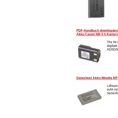
PDF-Handbuch downloaden
Akku Canon NB-5 h Kamera
The Ni-
digital
A5/50/S
Datasheet Akku Minolta NP-20
Lithium
mAh ist
Serie/Xi