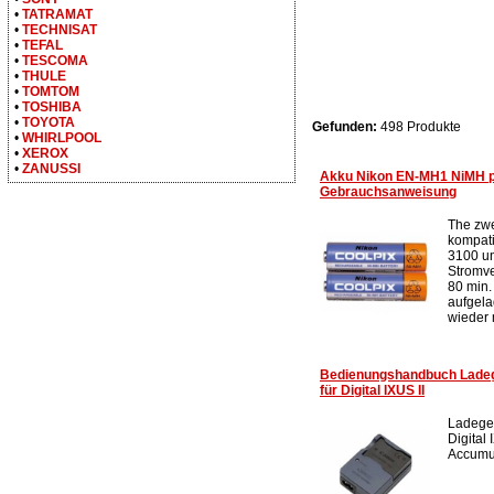
•
TATRAMAT
•
TECHNISAT
•
TEFAL
•
TESCOMA
•
THULE
•
TOMTOM
•
TOSHIBA
•
TOYOTA
Gefunden:
498 Produkte
•
WHIRLPOOL
•
XEROX
•
ZANUSSI
Akku Nikon EN-MH1 NiMH p
Gebrauchsanweisung
The zw
kompat
3100 un
Stromve
80 min.
aufgel
wieder 
Bedienungshandbuch Lade
für Digital IXUS II
Ladege
Digital 
Accumul