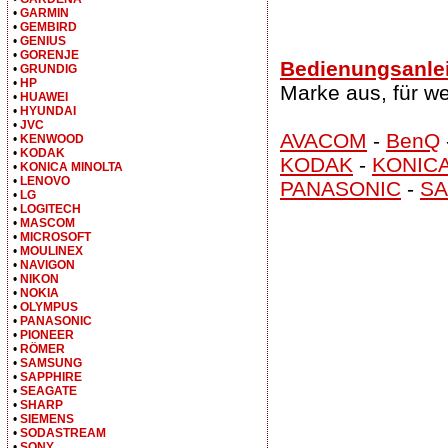
•
GARMIN
•
GEMBIRD
•
GENIUS
•
GORENJE
Bedienungsanlei
•
GRUNDIG
•
HP
Marke aus, für w
•
HUAWEI
•
HYUNDAI
•
JVC
AVACOM
-
BenQ
•
KENWOOD
•
KODAK
KODAK
-
KONICA
•
KONICA MINOLTA
•
LENOVO
PANASONIC
-
S
•
LG
•
LOGITECH
•
MASCOM
•
MICROSOFT
•
MOULINEX
•
NAVIGON
•
NIKON
•
NOKIA
•
OLYMPUS
•
PANASONIC
•
PIONEER
•
RÖMER
•
SAMSUNG
•
SAPPHIRE
•
SEAGATE
•
SHARP
•
SIEMENS
•
SODASTREAM
•
SONY