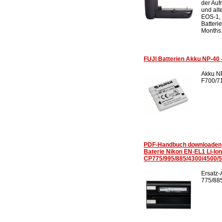
der Auf
und alt
EOS-1,
Batteri
Months.
FUJI Batterien Akku NP-40 
Akku NP
F700/71
PDF-Handbuch downloaden
Baterie Nikon EN-EL1 Li-Ion
CP775/995/885/4300/4500/
Ersatz-
775/885