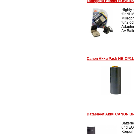
Ladegerät Hähnel POWERS
Highly 
für Ni-
Mikropr
für 2 od
Adapte
AA Batte
Canon Akku Pack NB-CP1L 
Datasheet Akku CANON B
Batteri
und EO
Körperh