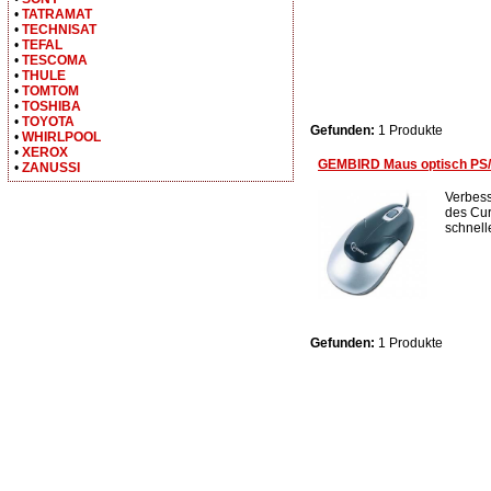
•
TATRAMAT
•
TECHNISAT
•
TEFAL
•
TESCOMA
•
THULE
•
TOMTOM
•
TOSHIBA
•
TOYOTA
Gefunden:
1 Produkte
•
WHIRLPOOL
•
XEROX
GEMBIRD Maus optisch PS/
•
ZANUSSI
Verbess
des Cur
schnelle
Gefunden:
1 Produkte