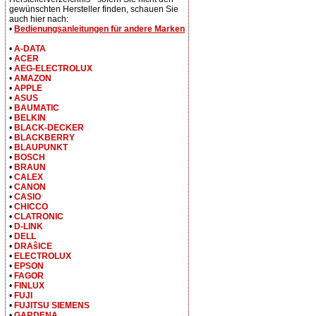
gewünschten Hersteller finden, schauen Sie
auch hier nach:
•
Bedienungsanleitungen für andere Marken
•
A-DATA
•
ACER
•
AEG-ELECTROLUX
•
AMAZON
•
APPLE
•
ASUS
•
BAUMATIC
•
BELKIN
•
BLACK-DECKER
•
BLACKBERRY
•
BLAUPUNKT
•
BOSCH
•
BRAUN
•
CALEX
•
CANON
•
CASIO
•
CHICCO
•
CLATRONIC
•
D-LINK
•
DELL
•
DRAŝICE
•
ELECTROLUX
•
EPSON
•
FAGOR
•
FINLUX
•
FUJI
•
FUJITSU SIEMENS
•
GARDENA