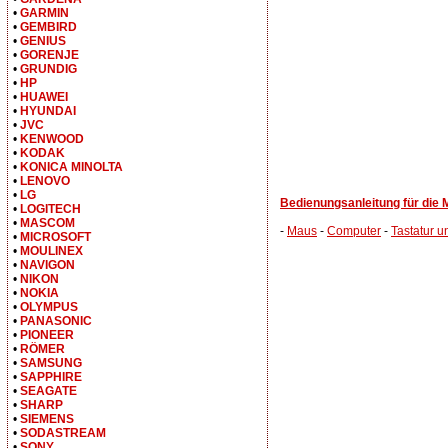
•
GARMIN
•
GEMBIRD
•
GENIUS
•
GORENJE
•
GRUNDIG
•
HP
•
HUAWEI
•
HYUNDAI
•
JVC
•
KENWOOD
•
KODAK
•
KONICA MINOLTA
•
LENOVO
•
LG
Bedienungsanleitung für di
•
LOGITECH
•
MASCOM
-
Maus
-
Computer
-
Tastatur 
•
MICROSOFT
•
MOULINEX
•
NAVIGON
•
NIKON
•
NOKIA
•
OLYMPUS
•
PANASONIC
•
PIONEER
•
RÖMER
•
SAMSUNG
•
SAPPHIRE
•
SEAGATE
•
SHARP
•
SIEMENS
•
SODASTREAM
•
SONY