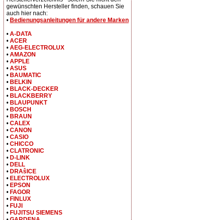
gewünschten Hersteller finden, schauen Sie
auch hier nach:
•
Bedienungsanleitungen für andere Marken
•
A-DATA
•
ACER
•
AEG-ELECTROLUX
•
AMAZON
•
APPLE
•
ASUS
•
BAUMATIC
•
BELKIN
•
BLACK-DECKER
•
BLACKBERRY
•
BLAUPUNKT
•
BOSCH
•
BRAUN
•
CALEX
•
CANON
•
CASIO
•
CHICCO
•
CLATRONIC
•
D-LINK
•
DELL
•
DRAŝICE
•
ELECTROLUX
•
EPSON
•
FAGOR
•
FINLUX
•
FUJI
•
FUJITSU SIEMENS
•
GARDENA