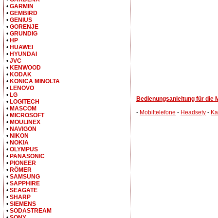
•
GARMIN
•
GEMBIRD
•
GENIUS
•
GORENJE
•
GRUNDIG
•
HP
•
HUAWEI
•
HYUNDAI
•
JVC
•
KENWOOD
•
KODAK
•
KONICA MINOLTA
•
LENOVO
•
LG
Bedienungsanleitung für die
•
LOGITECH
•
MASCOM
-
Mobiltelefone
-
Headsety
-
Ka
•
MICROSOFT
•
MOULINEX
•
NAVIGON
•
NIKON
•
NOKIA
•
OLYMPUS
•
PANASONIC
•
PIONEER
•
RÖMER
•
SAMSUNG
•
SAPPHIRE
•
SEAGATE
•
SHARP
•
SIEMENS
•
SODASTREAM
•
SONY