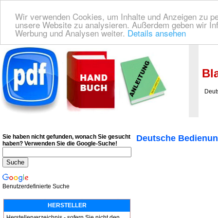
Wir verwenden Cookies, um Inhalte und Anzeigen zu pers
unsere Website zu analysieren. Außerdem geben wir Inf
Werbung und Analysen weiter.
Details ansehen
Deutsche Bedienungsanleitung Downloaden
| Wir finden für Sie das deutsches
Bla
Deutsc
Sie haben nicht gefunden, wonach Sie gesucht
Deutsche Bedienun
haben?
Verwenden Sie die Google-Suche!
Benutzerdefinierte Suche
HERSTELLER
Herstellerverzeichnis - sofern Sie nicht den