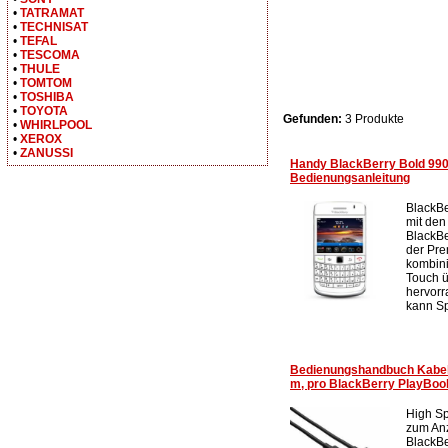
•
TATRAMAT
•
TECHNISAT
•
TEFAL
•
TESCOMA
•
THULE
•
TOMTOM
•
TOSHIBA
•
TOYOTA
Gefunden:
3 Produkte
•
WHIRLPOOL
•
XEROX
•
ZANUSSI
Handy BlackBerry Bold 990
Bedienungsanleitung
BlackBe
mit den
BlackB
der Pre
kombini
Touch ü
hervorr
kann Sp
Bedienungshandbuch Kabel
m, pro BlackBerry PlayBoo
High S
zum Anz
BlackBe