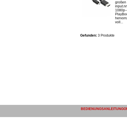
großen
input.n
1080p--
PlayBoo
hervorr
voll...
Gefunden:
3 Produkte
BEDIENUNGSANLEITUNGON