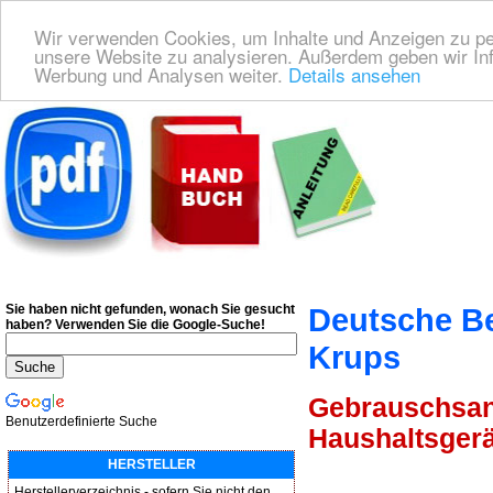
Wir verwenden Cookies, um Inhalte und Anzeigen zu pers
unsere Website zu analysieren. Außerdem geben wir Inf
Werbung und Analysen weiter.
Details ansehen
Deutsche Bedienungsanleitung Downloaden
| Wir finden für Sie das deutsches
Sie haben nicht gefunden, wonach Sie gesucht
Deutsche B
haben?
Verwenden Sie die Google-Suche!
Krups
Gebrauschsanw
Benutzerdefinierte Suche
Haushaltsgerä
HERSTELLER
Herstellerverzeichnis - sofern Sie nicht den