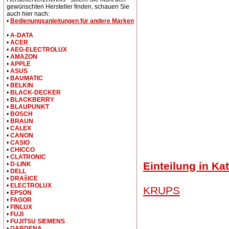
gewünschten Hersteller finden, schauen Sie
auch hier nach:
•
Bedienungsanleitungen für andere Marken
•
A-DATA
•
ACER
•
AEG-ELECTROLUX
•
AMAZON
•
APPLE
•
ASUS
•
BAUMATIC
•
BELKIN
•
BLACK-DECKER
•
BLACKBERRY
•
BLAUPUNKT
•
BOSCH
•
BRAUN
•
CALEX
•
CANON
•
CASIO
•
CHICCO
•
CLATRONIC
Einteilung in Ka
•
D-LINK
•
DELL
•
DRAŝICE
•
ELECTROLUX
KRUPS
•
EPSON
•
FAGOR
•
FINLUX
•
FUJI
•
FUJITSU SIEMENS
•
GARDENA