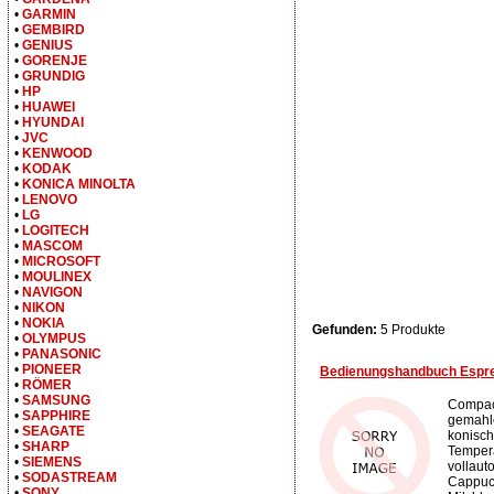
•
GARMIN
•
GEMBIRD
•
GENIUS
•
GORENJE
•
GRUNDIG
•
HP
•
HUAWEI
•
HYUNDAI
•
JVC
•
KENWOOD
•
KODAK
•
KONICA MINOLTA
•
LENOVO
•
LG
•
LOGITECH
•
MASCOM
•
MICROSOFT
•
MOULINEX
•
NAVIGON
•
NIKON
•
NOKIA
Gefunden:
5 Produkte
•
OLYMPUS
•
PANASONIC
•
PIONEER
Bedienungshandbuch Espre
•
RÖMER
•
SAMSUNG
Compact
•
SAPPHIRE
gemahle
•
SEAGATE
konisch
•
SHARP
Tempera
•
SIEMENS
vollaut
•
SODASTREAM
Cappuc
•
SONY