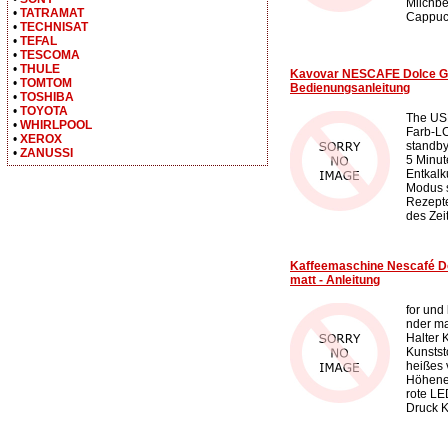
Milchbe
•
TATRAMAT
Cappucc
•
TECHNISAT
•
TEFAL
•
TESCOMA
•
THULE
Kavovar NESCAFE Dolce Gu
•
TOMTOM
Bedienungsanleitung
•
TOSHIBA
•
TOYOTA
The USP
•
WHIRLPOOL
Farb-L
•
XEROX
standby
•
ZANUSSI
5 Minut
Entkalk
Modus s
Rezepte
des Zeit
Kaffeemaschine Nescafé D
matt - Anleitung
for und
nder ma
Halter 
Kunstst
heißes 
Höhenei
rote LE
Druck K