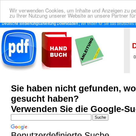
Wir verwenden Cookies, um Inhalte und Anzeigen zu per
zu Ihrer Nutzung unserer Website an unsere Partner fü
Deutsche Bedienungsanleitung Downloaden
| Wir finden für Sie das deutsches
D
Deu
Sie haben nicht gefunden, w
gesucht haben?
Verwenden Sie die Google-Su
Benutzerdefinierte Suche