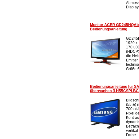
Abmess
Display-
Monitor ACER GD245HQAbi
Bedienungsanleitung
GD245HQ
1920 x 
170 u00
(HDCP),
die Nvi
Emitter
technis
Größe 6
Bedienungsanleitung für 
überwachen (LH55CSPLBC /
Bildsch
(55 &) 
700 cd/
Pixel d
Kontras
dynamis
Betrach
vertika
Farbe...