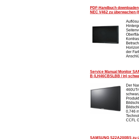
PDF-Handbuch downloaden
NEC V462 zu überwachen (
Auflösu
Hinter
Seitenv
Oberflä
Kontras
Betrach
Horizon
der Far
Anschlü
Service Manual Monitor S
B (LH46CBSLBB / in) schw
Der Na
460UTn
schwar
Produkt
Bildsch
Bildsch
0,746 
Technol
CCFL Gl
SAMSUNG S22A200BS zu ü