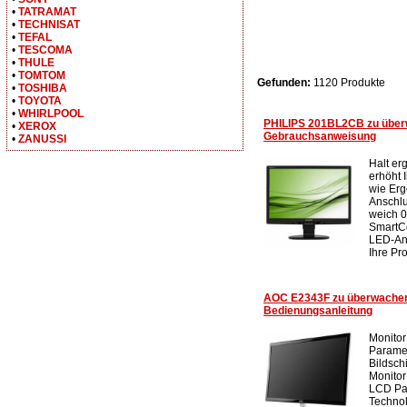
•
TATRAMAT
•
TECHNISAT
•
TEFAL
•
TESCOMA
•
THULE
•
TOMTOM
Gefunden:
1120 Produkte
•
TOSHIBA
•
TOYOTA
•
WHIRLPOOL
PHILIPS 201BL2CB zu übe
•
XEROX
Gebrauchsanweisung
•
ZANUSSI
Halt er
erhöht I
wie Erg
Anschlu
weich 0
SmartCo
LED-Anz
Ihre Prod
AOC E2343F zu überwachen
Bedienungsanleitung
Monitor
Paramet
Bildsch
Monitor
LCD Pa
Technol