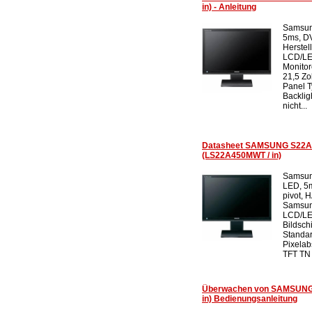
in) - Anleitung
Samsun
5ms, DV
Herstel
LCD/LE
Monitor
21,5 Zo
Panel T
Backlig
nicht...
Datasheet SAMSUNG S22A
(LS22A450MWT / in)
Samsun
LED, 5m
pivot, 
Samsun
LCD/LE
Bildsch
Standar
Pixela
TFT TN 
Überwachen von SAMSUNG
in) Bedienungsanleitung