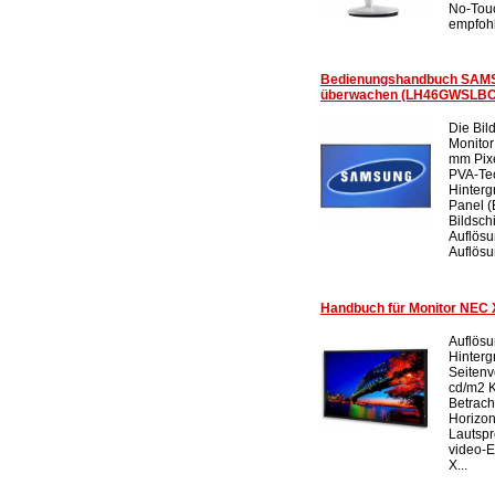
No-Touc
empfohl
Bedienungshandbuch SAM
überwachen (LH46GWSLBC /
Die Bil
Monitor
mm Pixe
PVA-Te
Hinter
Panel (
Bildsch
Auflösu
Auflösun
Handbuch für Monitor NEC 
Auflösu
Hinterg
Seitenve
cd/m2 K
Betrach
Horizont
Lautspr
video-E
X...