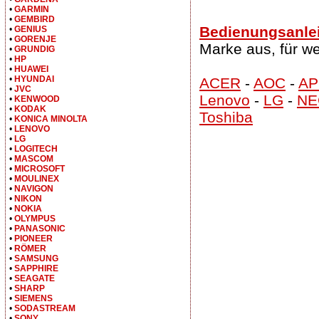
•
GARMIN
•
GEMBIRD
Bedienungsanlei
•
GENIUS
•
GORENJE
Marke aus, für w
•
GRUNDIG
•
HP
•
HUAWEI
•
HYUNDAI
ACER
-
AOC
-
AP
•
JVC
Lenovo
-
LG
-
NE
•
KENWOOD
•
KODAK
Toshiba
•
KONICA MINOLTA
•
LENOVO
•
LG
•
LOGITECH
•
MASCOM
•
MICROSOFT
•
MOULINEX
•
NAVIGON
•
NIKON
•
NOKIA
•
OLYMPUS
•
PANASONIC
•
PIONEER
•
RÖMER
•
SAMSUNG
•
SAPPHIRE
•
SEAGATE
•
SHARP
•
SIEMENS
•
SODASTREAM
•
SONY