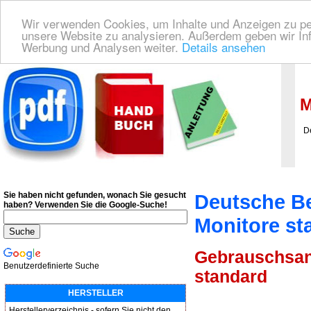
Wir verwenden Cookies, um Inhalte und Anzeigen zu pers
unsere Website zu analysieren. Außerdem geben wir Inf
Werbung und Analysen weiter.
Details ansehen
Deutsche Bedienungsanleitung Downloaden
| Wir finden für Sie das deutsches
M
Deu
Sie haben nicht gefunden, wonach Sie gesucht
Deutsche B
haben?
Verwenden Sie die Google-Suche!
Monitore st
Gebrauschsanw
Benutzerdefinierte Suche
standard
HERSTELLER
Herstellerverzeichnis - sofern Sie nicht den