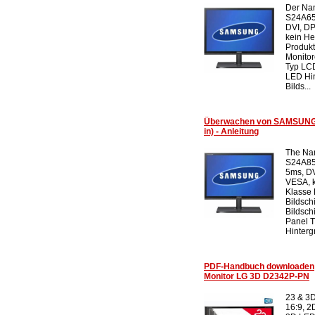
Der Na
S24A650
DVI, DP
kein He
Produk
Monitor
Typ LC
LED Hi
Bilds...
Überwachen von SAMSUNG
in) - Anleitung
The Na
S24A85
5ms, DV
VESA, k
Klasse
Bildsch
Bildsch
Panel 
Hinterg
PDF-Handbuch downloaden
Monitor LG 3D D2342P-PN
23 & 3D
16:9, 2