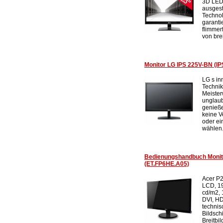
3D LED 
ausgesta
Techno
garantie
flimmer
von bre
Monitor LG IPS 225V-BN (IP
LG s in
Technik
Meister
unglaub
genieße
keine V
oder ei
wählen.
Bedienungshandbuch Moni
(ET.FP6HE.A05)
Acer P2
LCD, 19
cd/m2, 
DVI, HD
technis
Bildsch
Breitbi