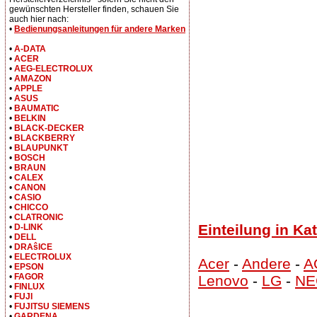
gewünschten Hersteller finden, schauen Sie
auch hier nach:
•
Bedienungsanleitungen für andere Marken
•
A-DATA
•
ACER
•
AEG-ELECTROLUX
•
AMAZON
•
APPLE
•
ASUS
•
BAUMATIC
•
BELKIN
•
BLACK-DECKER
•
BLACKBERRY
•
BLAUPUNKT
•
BOSCH
•
BRAUN
•
CALEX
•
CANON
•
CASIO
•
CHICCO
•
CLATRONIC
Einteilung in Ka
•
D-LINK
•
DELL
•
DRAŝICE
•
ELECTROLUX
Acer
-
Andere
-
A
•
EPSON
•
FAGOR
Lenovo
-
LG
-
NE
•
FINLUX
•
FUJI
•
FUJITSU SIEMENS
•
GARDENA