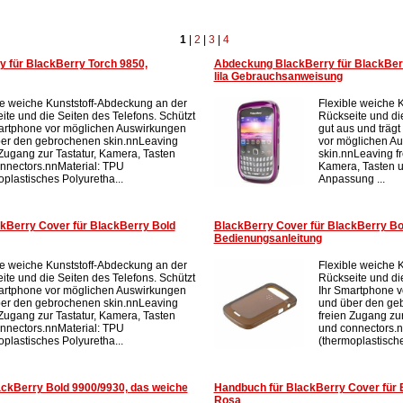
1
|
2
|
3
|
4
y für BlackBerry Torch 9850,
Abdeckung BlackBerry für BlackBer
lila Gebrauchsanweisung
le weiche Kunststoff-Abdeckung an der
Flexible weiche 
ite und die Seiten des Telefons. Schützt
Rückseite und die
artphone vor möglichen Auswirkungen
gut aus und träg
er den gebrochenen skin.nnLeaving
vor möglichen Au
 Zugang zur Tastatur, Kamera, Tasten
skin.nnLeaving fre
nnectors.nnMaterial: TPU
Kamera, Tasten u
oplastisches Polyuretha...
Anpassung ...
Berry Cover für BlackBerry Bold
BlackBerry Cover für BlackBerry Bo
Bedienungsanleitung
le weiche Kunststoff-Abdeckung an der
Flexible weiche 
ite und die Seiten des Telefons. Schützt
Rückseite und die
artphone vor möglichen Auswirkungen
Ihr Smartphone 
er den gebrochenen skin.nnLeaving
und über den ge
 Zugang zur Tastatur, Kamera, Tasten
freien Zugang zur
nnectors.nnMaterial: TPU
und connectors.n
oplastisches Polyuretha...
(thermoplastische
ckBerry Bold 9900/9930, das weiche
Handbuch für BlackBerry Cover für 
Rosa