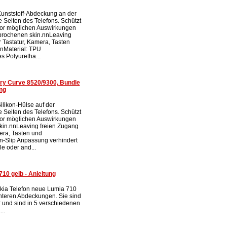
Kunststoff-Abdeckung an der
 Seiten des Telefons. Schützt
vor möglichen Auswirkungen
brochenen skin.nnLeaving
 Tastatur, Kamera, Tasten
nMaterial: TPU
s Polyuretha...
ry Curve 8520/9300, Bundle
ng
ilikon-Hülse auf der
 Seiten des Telefons. Schützt
vor möglichen Auswirkungen
skin.nnLeaving freien Zugang
era, Tasten und
-Slip Anpassung verhindert
le oder and...
10 gelb - Anleitung
kia Telefon neue Lumia 710
interen Abdeckungen. Sie sind
 und sind in 5 verschiedenen
..