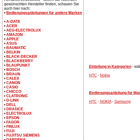
gewünschten Hersteller finden, schauen Sie
auch hier nach:
•
Bedienungsanleitungen für andere Marken
•
A-DATA
•
ACER
•
AEG-ELECTROLUX
•
AMAZON
•
APPLE
•
ASUS
•
BAUMATIC
•
BELKIN
•
BLACK-DECKER
•
BLACKBERRY
•
BLAUPUNKT
Einteilung in Kategorien
- wä
•
BOSCH
•
BRAUN
HTC
-
Nokia
•
CALEX
•
CANON
•
CASIO
•
CHICCO
Bedienungsanleitung für Ma
•
CLATRONIC
•
D-LINK
HTC
-
NOKIA
-
Samsung
•
DELL
•
DRAŝICE
•
ELECTROLUX
•
EPSON
•
FAGOR
•
FINLUX
•
FUJI
•
FUJITSU SIEMENS
•
GARDENA