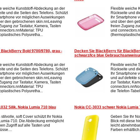
le weiche Kunststoff-Abdeckung an der
Flexible weiche 
ite und die Seiten des Telefons. Schützt
Rückseite und die
artphone vor möglichen Auswirkungen
Ihr Smartphone 
er den gebrochenen skin.nnLeaving
und über den ge
 Zugang zur Tastatur, Kamera, Tasten
freien Zugang zur
nnectors.nnMaterial: TPU
und connectors.n
oplastisches Polyuretha...
(thermoplastische
 BlackBerry Bold 9700/9780, grau -
Decken Sie BlackBerry für BlackBer
schwarz/Ice blue Gebrauchsanweisu
le weiche Kunststoff-Abdeckung an der
Flexible weiche S
ite und die Seiten des Telefons. Schützt
Rückseite und die
artphone vor möglichen Auswirkungen
Ihr Smartphone 
er den gebrochenen skin.nnLeaving
und auf defekte 
 Zugang zur Tastatur, Kamera, Tasten
zur Tastatur, Kam
nnectors.nnMaterial: TPU
connectors.nnNon
oplastisches Polyuretha...
die Telefon-Tabel
032 Silik. Nokia Lumia 710 blau
Nokia CC-3033 schwer Nokia Lumia 7
stilvolle, soft Cover schützt Ihr Nokia
Geben Sie Ihr No
Lumia-710. Die Abdeckung ermöglicht
Blick mit diese h
en Zugriff auf alle Tasten und
leicht abnehmbar
sse....
Farben erhältlich..