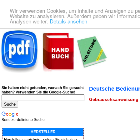
Wir verwenden Cookies, um Inhalte und Anzeigen zu pers
Website zu analysieren. Außerdem geben wir Informatio
Analysen weiter.
Details ansehen
Deutsche Bedienungsanleitung Downloaden
| Wir finden für Sie das deutsches
Sie haben nicht gefunden, wonach Sie gesucht
Deutsche Bedienun
haben?
Verwenden Sie die Google-Suche!
Gebrauschsanweisung f
Benutzerdefinierte Suche
HERSTELLER
Herstellerverzeichnis - sofern Sie nicht den