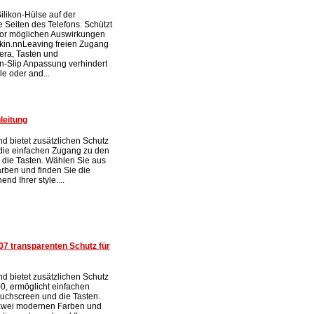
ilikon-Hülse auf der
 Seiten des Telefons. Schützt
vor möglichen Auswirkungen
skin.nnLeaving freien Zugang
era, Tasten und
-Slip Anpassung verhindert
le oder and...
eitung
nd bietet zusätzlichen Schutz
 die einfachen Zugang zu den
die Tasten. Wählen Sie aus
rben und finden Sie die
end Ihrer style....
7 transparenten Schutz für
nd bietet zusätzlichen Schutz
00, ermöglicht einfachen
ouchscreen und die Tasten.
zwei modernen Farben und