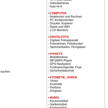
- Videokameras
- Auto-Hi-fi
•
COMPUTER
- Notebooks und Rechner
- PC-Komponenten
- Drucker, Kopierer
- Netze und WIFI
- LCD-Monitors
•
DIGITALFOTO
- Digitale Fotoapparate
- Fotorahmen, Fotodrucker
- Speicherkarten, Ferngläser
•
HANDYS
- Mobiltelefone
- MP3/MP4-Player
- GPS-Navigation
- Funksprechgeräte, Faxe
- Sicherheitstechnik
 suchen:
•
KOSMETIK, UHREN
- Uhren
- Kosmetik
- Parfüms
- Drogerie
•
MöBEL
- Küchenmöbel
- Gartenmöbel
- Kindermöbel