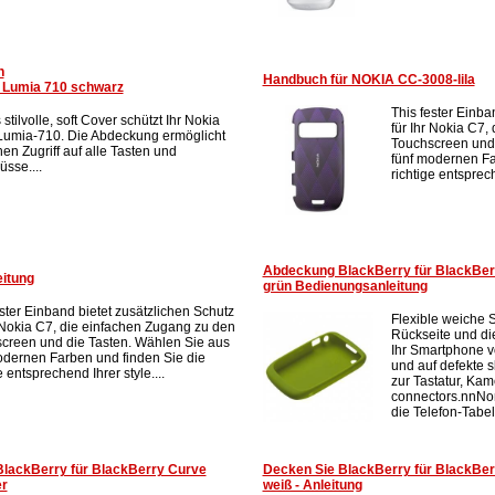
n
Handbuch für NOKIA CC-3008-lila
a Lumia 710 schwarz
This fester Einba
stilvolle, soft Cover schützt Ihr Nokia
für Ihr Nokia C7,
Lumia-710. Die Abdeckung ermöglicht
Touchscreen und 
en Zugriff auf alle Tasten und
fünf modernen Fa
sse....
richtige entsprech
Abdeckung BlackBerry für BlackBerr
itung
grün Bedienungsanleitung
ester Einband bietet zusätzlichen Schutz
Flexible weiche S
r Nokia C7, die einfachen Zugang zu den
Rückseite und die
creen und die Tasten. Wählen Sie aus
Ihr Smartphone 
odernen Farben und finden Sie die
und auf defekte 
e entsprechend Ihrer style....
zur Tastatur, Kam
connectors.nnNon
die Telefon-Tabel
lackBerry für BlackBerry Curve
Decken Sie BlackBerry für BlackBerr
er
weiß - Anleitung