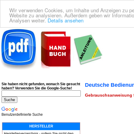
Wir verwenden Cookies, um Inhalte und Anzeigen zu pers
Website zu analysieren. Außerdem geben wir Informatio
Analysen weiter.
Details ansehen
Deutsche Bedienungsanleitung Downloaden
| Wir finden für Sie das deutsches
Sie haben nicht gefunden, wonach Sie gesucht
Deutsche Bedienun
haben?
Verwenden Sie die Google-Suche!
Gebrauschsanweisung fü
Benutzerdefinierte Suche
HERSTELLER
Herstellerverzeichnis - sofern Sie nicht den