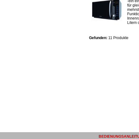
-ein e
für gl
mehrst
Funkti
Innenr
Litern
Gefunden:
11 Produkte
BEDIENUNGSANLEITU