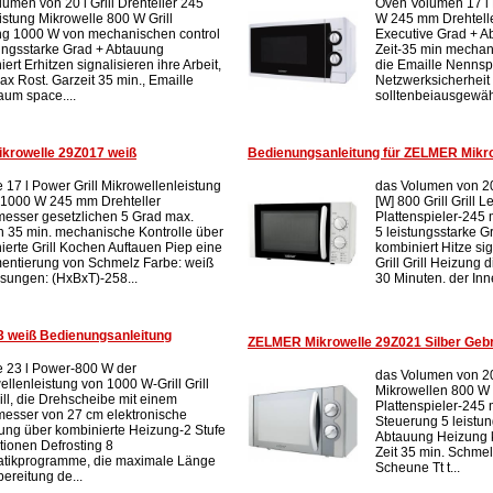
lumen von 20 l Grill Drehteller 245
Oven Volumen 17 l 
stung Mikrowelle 800 W Grill
W 245 mm Drehtell
ng 1000 W von mechanischen control
Executive Grad + 
tungsstarke Grad + Abtauung
Zeit-35 min mechan
ert Erhitzen signalisieren ihre Arbeit,
die Emaille Nenns
max Rost. Garzeit 35 min., Emaille
Netzwerksicherheit
aum space....
solltenbeiausgewähl
krowelle 29Z017 weiß
Bedienungsanleitung für ZELMER Mikr
 17 l Power Grill Mikrowellenleistung
das Volumen von 20
1000 W 245 mm Drehteller
[W] 800 Grill Grill 
esser gesetzlichen 5 Grad max.
Plattenspieler-245
 35 min. mechanische Kontrolle über
5 leistungsstarke 
ierte Grill Kochen Auftauen Piep eine
kombiniert Hitze sig
entierung von Schmelz Farbe: weiß
Grill Grill Heizung
ungen: (HxBxT)-258...
30 Minuten. der Inne
 weiß Bedienungsanleitung
ZELMER Mikrowelle 29Z021 Silber Ge
 23 l Power-800 W der
das Volumen von 20 
llenleistung von 1000 W-Grill Grill
Mikrowellen 800 W 
rill, die Drehscheibe mit einem
Plattenspieler-24
esser von 27 cm elektronische
Steuerung 5 leistu
ung über kombinierte Heizung-2 Stufe
Abtauung Heizung 
tionen Defrosting 8
Zeit 35 min. Schme
tikprogramme, die maximale Länge
Scheune Tt t...
ereitung de...