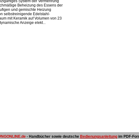
inzigartiges System der Vermehrung
eichmäßige Beheizung des Essens der
ufigen und gemischte Heizung
on selbstreinigende Edelstahl-
aum mit Keramik auf Volumen von 23
 dynamische Anzeige elekt...
NGONLINE.de
- Handbücher sowie deutsche
Bedienungsanleitung
im PDF-For