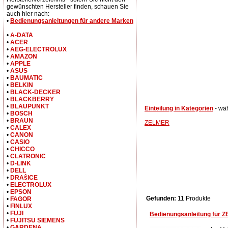
gewünschten Hersteller finden, schauen Sie
auch hier nach:
•
Bedienungsanleitungen für andere Marken
•
A-DATA
•
ACER
•
AEG-ELECTROLUX
•
AMAZON
•
APPLE
•
ASUS
•
BAUMATIC
•
BELKIN
•
BLACK-DECKER
•
BLACKBERRY
•
BLAUPUNKT
Einteilung in Kategorien
- wä
•
BOSCH
•
BRAUN
ZELMER
•
CALEX
•
CANON
•
CASIO
•
CHICCO
•
CLATRONIC
•
D-LINK
•
DELL
•
DRAŝICE
•
ELECTROLUX
•
EPSON
Gefunden:
11 Produkte
•
FAGOR
•
FINLUX
•
FUJI
Bedienungsanleitung für 
•
FUJITSU SIEMENS
•
GARDENA