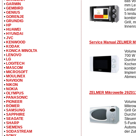
das Vo
•
GARMIN
mm Lei
•
GEMBIRD
Leistu
•
GENIUS
5 leis
•
GORENJE
kombini
•
GRUNDIG
Grill, 
•
HP
Innenr
•
HUAWEI
•
HYUNDAI
•
JVC
Service Manual ZELMER Mi
•
KENWOOD
•
KODAK
•
KONICA MINOLTA
Volume
•
LENOVO
700 W 
•
LG
Durchm
•
LOGITECH
Kochen
•
MASCOM
kombin
•
MICROSOFT
Implem
•
MOULINEX
Abmess
•
NAVIGON
•
NIKON
•
NOKIA
ZELMER Mikrowelle 29Z013
•
OLYMPUS
•
PANASONIC
Volume
•
PIONEER
Mikrowe
•
RÖMER
Grill G
•
SAMSUNG
Durchm
•
SAPPHIRE
Steuer
•
SEAGATE
5-Funk
•
SHARP
Automa
•
SIEMENS
der Zub
•
SODASTREAM
•
SONY