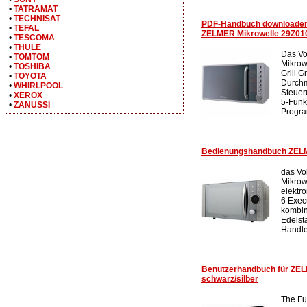
•
TATRAMAT
•
TECHNISAT
PDF-Handbuch downloade
•
TEFAL
ZELMER Mikrowelle 29Z010
•
TESCOMA
•
THULE
Das Vo
•
TOMTOM
Mikrowe
•
TOSHIBA
Grill G
•
TOYOTA
Durchm
•
WHIRLPOOL
Steuer
•
XEROX
5-Funk
•
ZANUSSI
Progra
Bedienungshandbuch ZELM
das Vo
Mikrow
elektr
6 Exec
kombin
Edelst
Handle
Benutzerhandbuch für ZEL
schwarz/silber
The Fu