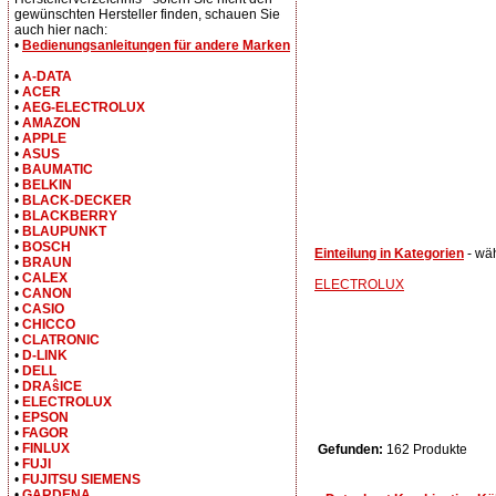
gewünschten Hersteller finden, schauen Sie
auch hier nach:
•
Bedienungsanleitungen für andere Marken
•
A-DATA
•
ACER
•
AEG-ELECTROLUX
•
AMAZON
•
APPLE
•
ASUS
•
BAUMATIC
•
BELKIN
•
BLACK-DECKER
•
BLACKBERRY
•
BLAUPUNKT
•
BOSCH
Einteilung in Kategorien
- wä
•
BRAUN
•
CALEX
ELECTROLUX
•
CANON
•
CASIO
•
CHICCO
•
CLATRONIC
•
D-LINK
•
DELL
•
DRAŝICE
•
ELECTROLUX
•
EPSON
•
FAGOR
•
FINLUX
Gefunden:
162 Produkte
•
FUJI
•
FUJITSU SIEMENS
•
GARDENA