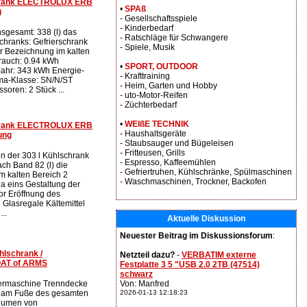
chrank ELECTROLUX ERB
•
SPAß
g
- Gesellschaftsspiele
- Kinderbedarf
sgesamt: 338 (l) das
- Ratschläge für Schwangere
hranks: Gefrierschrank
- Spiele, Musik
ar Bezeichnung im kalten
rauch: 0.94 kWh
•
SPORT, OUTDOOR
ahr: 343 kWh Energie-
- Krafttraining
ima-Klasse: SN/N/ST
- Heim, Garten und Hobby
oren: 2 Stück ...
- uto-Motor-Reifen
- Züchterbedarf
•
WEIßE TECHNIK
chrank ELECTROLUX ERB
- Haushaltsgeräte
ung
- Staubsauger und Bügeleisen
- Fritteusen, Grills
 der 303 l Kühlschrank
- Espresso, Kaffeemühlen
ach Band 82 (l) die
- Gefriertruhen, Kühlschränke, Spülmaschinen
m kalten Bereich 2
- Waschmaschinen, Trockner, Backofen
 eins Gestaltung der
r Eröffnung des
 Glasregale Kältemittel
..
Aktuelle Diskussion
Neuester Beitrag im Diskussionsforum
:
hlschrank /
Netzteil dazu?
-
VERBATIM externe
OAT of ARMS
Festplatte 3 5 "USB 2.0 2TB (47514)
schwarz
iermaschine Trenndecke
Von: Manfred
k am Fuße des gesamten
2026-01-13 12:18:23
olumen von