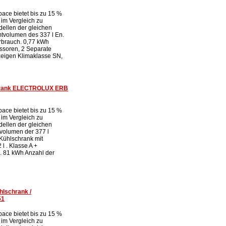
ace bietet bis zu 15 %
 im Vergleich zu
ellen der gleichen
tvolumen des 337 l En.
rbrauch. 0,77 kWh
ssoren, 2 Separate
eigen Klimaklasse SN,
chrank ELECTROLUX ERB
ace bietet bis zu 15 %
 im Vergleich zu
ellen der gleichen
volumen der 377 l
Kühlschrank mit
l . Klasse A +
. 81 kWh Anzahl der
hlschrank /
51
ace bietet bis zu 15 %
 im Vergleich zu