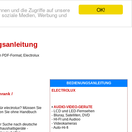
OK!
nen und die Zugriffe auf unsere
r soziale Medien, Werbung und
gsanleitung
PDF-Format, Electrolux
BEDIENUNGSANLEITUNG
ELECTROLUX
rank /
•
AUDIO-VIDEO-GERäTE
für
electrolux
? Müssen Sie
- LCD und LED-Fernsehen
mmen Sie ohne Handbuch
- Bluray, Satelliten, DVD
- HI-FI und Audioo
- Videokameras
der Suche nach
deutsche
- Auto-Hi-fi
haushaltsgeräte -