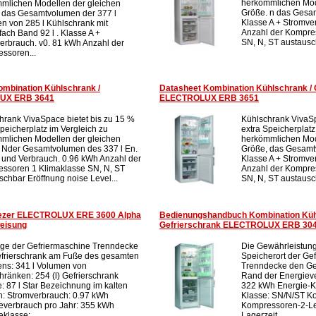
herkömmlichen Mod
mlichen Modellen der gleichen
Größe. n das Gesam
 das Gesamtvolumen der 377 l
Klasse A + Stromve
n von 285 l Kühlschrank mit
Anzahl der Kompre
fach Band 92 l . Klasse A +
SN, N, ST austausch
erbrauch. v0. 81 kWh Anzahl der
ssoren...
ombination Kühlschrank /
Datasheet Kombination Kühlschrank / 
LUX ERB 3641
ELECTROLUX ERB 3651
hrank VivaSpace bietet bis zu 15 %
Kühlschrank VivaSp
Speicherplatz im Vergleich zu
extra Speicherplatz
mlichen Modellen der gleichen
herkömmlichen Mod
 Nder Gesamtvolumen des 337 l En.
Größe, das Gesamt
 und Verbrauch. 0.96 kWh Anzahl der
Klasse A + Stromve
ssoren 1 Klimaklasse SN, N, ST
Anzahl der Kompre
schbar Eröffnung noise Level...
SN, N, ST austausch
reezer ELECTROLUX ERE 3600 Alpha
Bedienungshandbuch Kombination Küh
eisung
Gefrierschrank ELECTROLUX ERB 30
ge der Gefriermaschine Trenndecke
Die Gewährleistung
frierschrank am Fuße des gesamten
Speicherort der Ge
ns: 341 l Volumen von
Trenndecke den Ge
hränken: 254 (l) Gefrierschrank
Rand der Energieve
: 87 l Star Bezeichnung im kalten
322 kWh Energie-Kl
h: Stromverbrauch: 0.97 kWh
Klasse: SN/N/ST K
everbrauch pro Jahr: 355 kWh
Kompressoren-2-Le
klasse:...
Lagerzeit ...