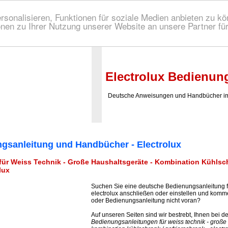
onalisieren, Funktionen für soziale Medien anbieten zu kön
nen zu Ihrer Nutzung unserer Website an unsere Partner fü
 Bedienungsanleitung!
Electrolux Bedienun
Deutsche Anweisungen und Handbücher im 
gsanleitung und Handbücher - Electrolux
r Weiss Technik - Große Haushaltsgeräte - Kombination Kühlsch
lux
Suchen Sie eine deutsche Bedienungsanleitung 
electrolux anschließen oder einstellen und ko
oder Bedienungsanleitung nicht voran?
Auf unseren Seiten sind wir bestrebt, Ihnen bei 
Bedienungsanleitungen für weiss technik - große 