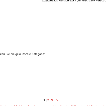
kombination kühlschrank / gefrierschrank - electr
hlen Sie die gewünschte Kategorie:
1
|
2
|
3
...
5