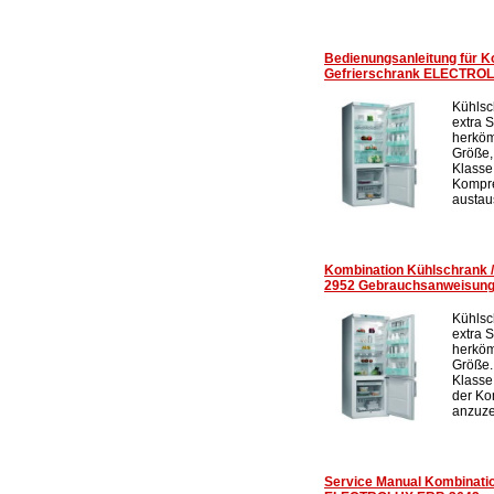
Bedienungsanleitung für K
Gefrierschrank ELECTRO
Kühlsc
extra 
herköm
Größe,
Klasse
Kompre
austau
Kombination Kühlschrank
2952 Gebrauchsanweisun
Kühlsc
extra 
herköm
Größe.
Klasse
der Ko
anzuze
Service Manual Kombinatio