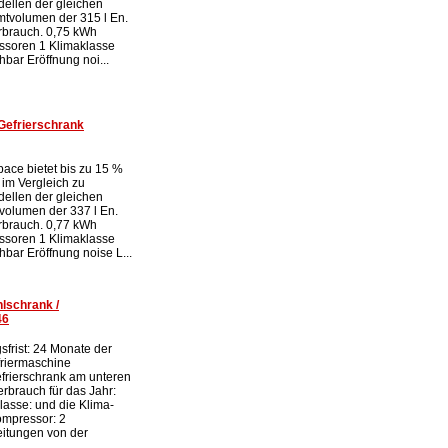
ellen der gleichen
tvolumen der 315 l En.
rbrauch. 0,75 kWh
ssoren 1 Klimaklasse
bar Eröffnung noi...
Gefrierschrank
ace bietet bis zu 15 %
 im Vergleich zu
ellen der gleichen
volumen der 337 l En.
rbrauch. 0,77 kWh
ssoren 1 Klimaklasse
bar Eröffnung noise L...
lschrank /
46
sfrist: 24 Monate der
friermaschine
frierschrank am unteren
rbrauch für das Jahr:
asse: und die Klima-
ompressor: 2
itungen von der