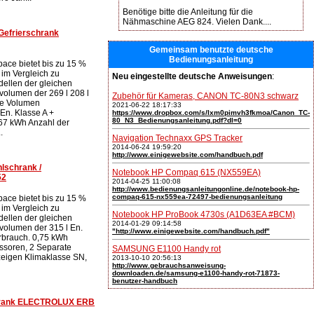
Benötige bitte die Anleitung für die
Nähmaschine AEG 824. Vielen Dank....
Gefrierschrank
Gemeinsam benutzte deutsche
Bedienungsanleitung
ace bietet bis zu 15 %
 im Vergleich zu
Neu eingestellte deutsche Anweisungen
:
ellen der gleichen
olumen der 269 l 208 l
Zubehör für Kameras, CANON TC-80N3 schwarz
me Volumen
2021-06-22 18:17:33
 En. Klasse A +
https://www.dropbox.com/s/lxm0pimvh3fkmoa/Canon_TC-
80_N3_Bedienungsanleitung.pdf?dl=0
67 kWh Anzahl der
.
Navigation Technaxx GPS Tracker
2014-06-24 19:59:20
http://www.einigewebsite.com/handbuch.pdf
lschrank /
Notebook HP Compaq 615 (NX559EA)
52
2014-04-25 11:00:08
http://www.bedienungsanleitungonline.de/notebook-hp-
compaq-615-nx559ea-72497-bedienungsanleitung
ace bietet bis zu 15 %
 im Vergleich zu
Notebook HP ProBook 4730s (A1D63EA #BCM)
ellen der gleichen
2014-01-29 09:14:58
volumen der 315 l En.
"http://www.einigewebsite.com/handbuch.pdf"
rbrauch. 0,75 kWh
ssoren, 2 Separate
SAMSUNG E1100 Handy rot
eigen Klimaklasse SN,
2013-10-10 20:56:13
http://www.gebrauchsanweisung-
downloaden.de/samsung-e1100-handy-rot-71873-
benutzer-handbuch
chrank ELECTROLUX ERB