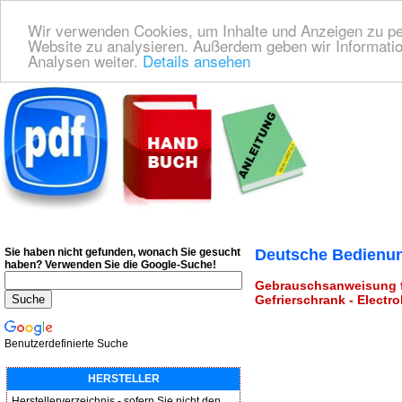
Wir verwenden Cookies, um Inhalte und Anzeigen zu pers
Website zu analysieren. Außerdem geben wir Informatio
Analysen weiter.
Details ansehen
Deutsche Bedienungsanleitung Downloaden
| Wir finden für Sie das deutsches
Sie haben nicht gefunden, wonach Sie gesucht
Deutsche Bedienun
haben?
Verwenden Sie die Google-Suche!
Gebrauschsanweisung fü
Gefrierschrank - Electro
Benutzerdefinierte Suche
HERSTELLER
Herstellerverzeichnis - sofern Sie nicht den