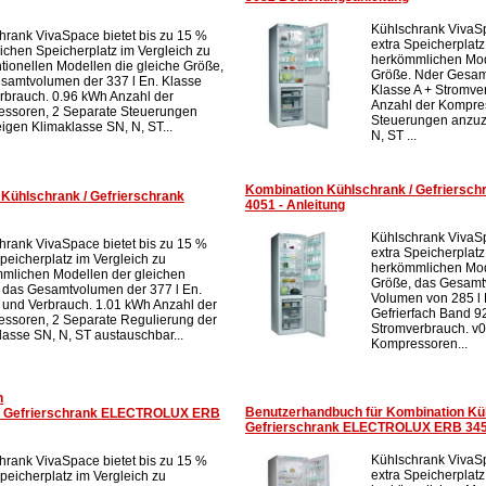
Kühlschrank VivaSp
hrank VivaSpace bietet bis zu 15 %
extra Speicherplatz
lichen Speicherplatz im Vergleich zu
herkömmlichen Mod
tionellen Modellen die gleiche Größe,
Größe. Nder Gesam
samtvolumen der 337 l En. Klasse
Klasse A + Stromve
rbrauch. 0.96 kWh Anzahl der
Anzahl der Kompre
ssoren, 2 Separate Steuerungen
Steuerungen anzuz
igen Klimaklasse SN, N, ST...
N, ST ...
Kombination Kühlschrank / Gefriers
Kühlschrank / Gefrierschrank
4051 - Anleitung
Kühlschrank VivaSp
hrank VivaSpace bietet bis zu 15 %
extra Speicherplatz
Speicherplatz im Vergleich zu
herkömmlichen Mod
mlichen Modellen der gleichen
Größe, das Gesamt
 das Gesamtvolumen der 377 l En.
Volumen von 285 l 
 und Verbrauch. 1.01 kWh Anzahl der
Gefrierfach Band 92 
ssoren, 2 Separate Regulierung der
Stromverbrauch. v0
lasse SN, N, ST austauschbar...
Kompressoren...
n
Benutzerhandbuch für Kombination Kü
 / Gefrierschrank ELECTROLUX ERB
Gefrierschrank ELECTROLUX ERB 34
Kühlschrank VivaSp
hrank VivaSpace bietet bis zu 15 %
extra Speicherplatz
Speicherplatz im Vergleich zu