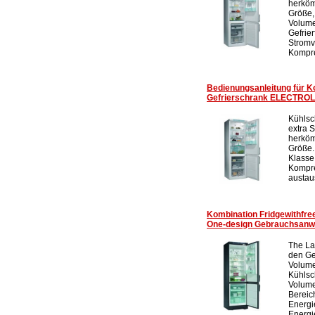
herköm
Größe,
Volume
Gefrier
Stromv
Kompre
Bedienungsanleitung für K
Gefrierschrank ELECTRO
Kühlsc
extra 
herköm
Größe.
Klasse
Kompre
austau
Kombination Fridgewithf
One-design Gebrauchsanw
The La
den Ge
Volume
Kühlsc
Volume
Bereic
Energi
Energie