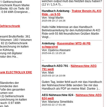
welchen output muß das Netzteil dazu haben?
 l Gefrierschrank
(12 V / 1,5 A ?)...
rierschrank Raum Marke
Breite: 60 cm Tiefe: 60
Handbuch Anleitung
-
Traktor Benzin AL-KO
 0.94 kWh Energieve...
Ride - on 9-55
Von: Voigt Martin
2025-09-19 17:16:26
Gefrierschrank
Hallo hätte Interesse an das Handbuch
Betriebsanleitung für den Aufsitzmäher Al-KO
Ride-on9-55 Mit freundlichen Grüßen Martin
samt Brutto/Netto: 361
Voigt...
k Volumen: 160 l Volumen
 82 (l) Gefrierschrank
Anleitung
-
Rasenmäher MTD 46 PB
 Bezeichnung im kalten
schwarz/rot
he Kühlung,
Von: Djabrou Alassani
rung mit digitaler
2025-04-21 13:25:16
atur des Ha...
...
Handbuch AEG 791
-
Nähmaschine AEG
791 weiß
chrank ELECTROLUX ERE
Von: Mali
2025-03-10 14:10:06
Guten Tag, leider fehlt auch mir das Handbuch
 Standortes der
der Nähmaschine! Bitte senden Sie mir das
renndecke den
Handbuch als PDF an meine Mail. Danke :)...
 Fuße des gesamten
olumen von
AEG Nähmaschine 824
-
Nähmaschine AEG
(l) Gefrierschrank
824 weiß
Bezeichnung im kalten
Von: Mariana Simelitidis
rauch: 0.97 kWh
2025-02-22 17:01:46
ro Jah...