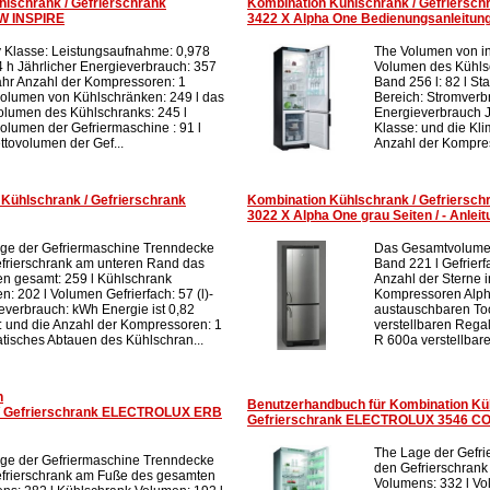
lschrank / Gefrierschrank
Kombination Kühlschrank / Gefriers
W INSPIRE
3422 X Alpha One Bedienungsanleitun
 Klasse: Leistungsaufnahme: 0,978
The Volumen von in
 h Jährlicher Energieverbrauch: 357
Volumen des Kühlsc
hr Anzahl der Kompressoren: 1
Band 256 l: 82 l St
volumen von Kühlschränken: 249 l das
Bereich: Stromverb
olumen des Kühlschranks: 245 l
Energieverbrauch J
volumen der Gefriermaschine : 91 l
Klasse: und die Kl
ttovolumen der Gef...
Anzahl der Kompress
Kühlschrank / Gefrierschrank
Kombination Kühlschrank / Gefriers
3022 X Alpha One grau Seiten / - Anleit
ge der Gefriermaschine Trenndecke
Das Gesamtvolumen
frierschrank am unteren Rand das
Band 221 l Gefrierf
n gesamt: 259 l Kühlschrank
Anzahl der Sterne i
: 202 l Volumen Gefrierfach: 57 (l)-
Kompressoren Alpha
everbrauch: kWh Energie ist 0,82
austauschbaren Too
: und die Anzahl der Kompressoren: 1
verstellbaren Regal
tisches Abtauen des Kühlschran...
R 600a verstellbare.
n
Benutzerhandbuch für Kombination Kü
 / Gefrierschrank ELECTROLUX ERB
Gefrierschrank ELECTROLUX 3546 C
The Lage der Gefr
ge der Gefriermaschine Trenndecke
den Gefrierschran
frierschrank am Fuße des gesamten
Volumens: 332 l V