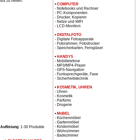
olux
zu helfen.
•
COMPUTER
- Notebooks und Rechner
- PC-Komponenten
- Drucker, Kopierer
- Netze und WIFI
- LCD-Monitors
•
DIGITALFOTO
- Digitale Fotoapparate
- Fotorahmen, Fotodrucker
- Speicherkarten, Ferngläser
•
HANDYS
- Mobiltelefone
- MP3/MP4-Player
- GPS-Navigation
- Funksprechgeräte, Faxe
- Sicherheitstechnik
•
KOSMETIK, UHREN
- Uhren
- Kosmetik
- Parfüms
- Drogerie
•
MöBEL
- Küchenmöbel
- Gartenmöbel
- Kindermöbel
Auflistung
: 1-30 Produkte
- Wohnzimmer
- Badezimmer