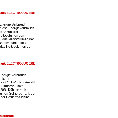
chrank ELECTROLUX ERB
 Energie Verbrauch
rliche Energieverbrauch
ie Anzahl der
ruttovolumen von
l das Nettovolumen der
Bruttovolumen des
l das Nettovolumen der
chrank ELECTROLUX ERB
 Energie Verbrauch
rlicher
des 245 kWh/Jahr Anzahl
 1 Bruttovolumen
 208 l Kühlschrank
olumen Gefrierschrank 79
 der Gefriermaschine :
hlschrank /