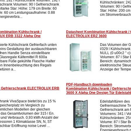
ns: 282 l Kühlschrank Volumen: 192 l
Kühlschränken: 242
rschrank Volumen: 90 l Gefrierschrank
Volumen: 90 l Gef
arke Star: Höhe: 179 cm Breite: 60
Star: Höhe: 200 cm 
fe: 60 cm Leistungsaufnahme: 0.88
cm Stromverbrauch:
ergieverbra...
ombination Kühlschrank /
Datasheet Kombination Kühlschrank / 
UX ERB 3322 Alpha One
ELECTROLUX ERZ 3600
ierte Kühlschrank Gefrierfach unten
Das Volumen der Ge
eins Gestaltung der austauschbaren
l/329 l Kühlschran
ffnen Handle Senza einstellbare
NULL (0 u00c2 ° c):
Glasregale Kältemittel R 600a
Volumen: 87 l Star
llbare Füße gekühlte Flasche Halter
Bereich: dynamisc
n Innenbeleuchtung des Regals
elektronische Steue
türen a...
Anzeige der Temper
PDF-Handbuch downloaden
 / Gefrierschrank ELECTROLUX ERB
Kombination Kühlschrank / Gefriers
3600 X Alpha One Design Tür Edelstahl
hrank VivaSpace bietet bis zu 15 %
Edelstahltüren des
Speicherplatz im Vergleich zu
Gefriermaschine T
mlichen Modellen der gleichen
Gefrierschrank am
 das Gesamtvolumen der 315 l En.
Volumens: 341 l V
 und Verbrauch. 0,93 kWh Anzahl der
Kühlschränken: 254 
ssoren 1 Klimaklasse SN, N, ST
Volume: 87 l Star 
schbar Eröffnung noise Level ...
Bereich: Stromverb
Energieverbrauch p