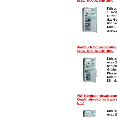
ELECTROLUX ERB 3642
Kühlsc
zusätz
konven
das Ge
und Ve
Kompre
anzuze
Handbuch für Kombination 
ELECTROLUX ERB 4042
Kühlsc
extra 
herköm
Größe,
Klasse
Kompre
Klimak
PDF-Handbuch downloade
Kombination Kühlschrank
4052
Kühlsc
extra 