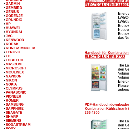
Datasheet Kombination Küh
•
GARMIN
ELECTROLUX ENB 34400 
•
GEMBIRD
•
GENIUS
Energy
•
GORENJE
kWh/24
•
GRUNDIG
kWh/Ja
•
HP
Brutto
•
HUAWEI
Nettov
•
HYUNDAI
Brutto
•
JVC
das Ne
•
KENWOOD
•
KODAK
•
KONICA MINOLTA
•
LENOVO
Handbuch für Kombination 
•
LG
ELECTROLUX ERB 2722
•
LOGITECH
•
MASCOM
The La
•
MICROSOFT
den Ge
•
MOULINEX
Volume
•
NAVIGON
Volumen
•
NIKON
Energi
•
NOKIA
Klasse
•
OLYMPUS
automa
•
PANASONIC
•
PIONEER
•
RÖMER
PDF-Handbuch downloade
•
SAMSUNG
Kombination Kühlschrank
•
SAPPHIRE
266 4300
•
SEAGATE
•
SHARP
•
SIEMENS
The La
•
SODASTREAM
den Ge
•
SONY