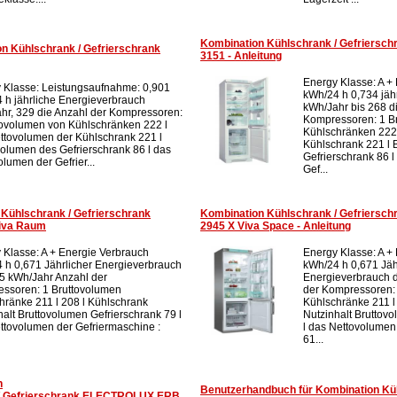
Kombination Kühlschrank / Gefriers
n Kühlschrank / Gefrierschrank
3151 - Anleitung
Energy Klasse: A +
 Klasse: Leistungsaufnahme: 0,901
kWh/24 h 0,734 jäh
 h jährliche Energieverbrauch
kWh/Jahr bis 268 d
hr, 329 die Anzahl der Kompressoren:
Kompressoren: 1 B
tovolumen von Kühlschränken 222 l
Kühlschränken 222 
ttovolumen der Kühlschrank 221 l
Kühlschrank 221 l 
volumen des Gefrierschrank 86 l das
Gefrierschrank 86 
lumen der Gefrier...
Gef...
Kühlschrank / Gefrierschrank
Kombination Kühlschrank / Gefriers
iva Raum
2945 X Viva Space - Anleitung
 Klasse: A + Energie Verbrauch
Energy Klasse: A +
 h 0,671 Jährlicher Energieverbrauch
kWh/24 h 0,671 Jäh
5 kWh/Jahr Anzahl der
Energieverbrauch 
ssoren: 1 Bruttovolumen
der Kompressoren:
hränke 211 l 208 l Kühlschrank
Kühlschränke 211 l
halt Bruttovolumen Gefrierschrank 79 l
Nutzinhalt Bruttov
ttovolumen der Gefriermaschine :
l das Nettovolumen
61...
n
Benutzerhandbuch für Kombination Kü
 / Gefrierschrank ELECTROLUX ERB