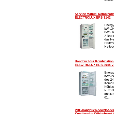
Service Manual Kombinatio
ELECTROLUX ERB 3142
Energy
kWh/24
kWh/Ja
2 Brut
das Ne
Brutto
Nettovo
Handbuch für Kombination 
ELECTROLUX ERB 2945 V
Energy
kWh/24
des 24
Kompre
Kühlsc
Nutzin
das Ne
61...
PDF-Handbuch downloade
Kombination Kühlschrank