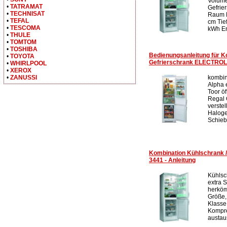
Volume
•
TATRAMAT
Gefrie
•
TECHNISAT
Raum M
•
TEFAL
cm Tie
•
TESCOMA
kWh En
•
THULE
•
TOMTOM
•
TOSHIBA
Bedienungsanleitung für K
•
TOYOTA
Gefrierschrank ELECTROL
•
WHIRLPOOL
•
XEROX
kombin
•
ZANUSSI
Alpha 
Toor ö
Regal 
verste
Haloge
Schiebe
Kombination Kühlschrank
3441 - Anleitung
Kühlsc
extra 
herköm
Größe,
Klasse
Kompre
austau