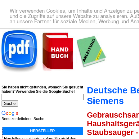
Wir verwenden Cookies, um Inhalte und Anzeigen zu per
und die Zugriffe auf unsere Website zu analysieren. A
an unsere Partner für soziale Medien, Werbung und Ana
Deutsche Bedienungsanleitung Downloaden
| Wir finden für Sie das deutsches
Sie haben nicht gefunden, wonach Sie gesucht
Deutsche B
haben?
Verwenden Sie die Google-Suche!
Siemens
Gebrauschsanw
Benutzerdefinierte Suche
Haushaltsgerä
Staubsauger -
HERSTELLER
Herstellerverzeichnis - sofern Sie nicht den