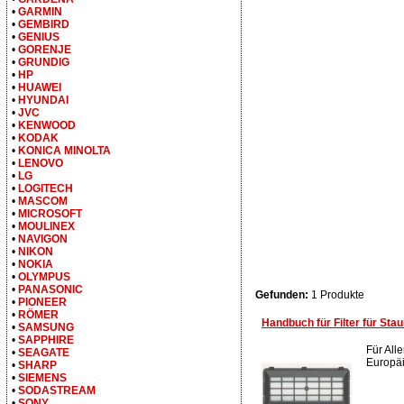
•
GARMIN
•
GEMBIRD
•
GENIUS
•
GORENJE
•
GRUNDIG
•
HP
•
HUAWEI
•
HYUNDAI
•
JVC
•
KENWOOD
•
KODAK
•
KONICA MINOLTA
•
LENOVO
•
LG
•
LOGITECH
•
MASCOM
•
MICROSOFT
•
MOULINEX
•
NAVIGON
•
NIKON
•
NOKIA
•
OLYMPUS
•
PANASONIC
Gefunden:
1 Produkte
•
PIONEER
•
RÖMER
Handbuch für Filter für St
•
SAMSUNG
•
SAPPHIRE
Für All
•
SEAGATE
Europäi
•
SHARP
•
SIEMENS
•
SODASTREAM
•
SONY