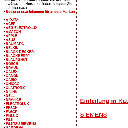
gewünschten Hersteller finden, schauen Sie
auch hier nach:
•
Bedienungsanleitungen für andere Marken
•
A-DATA
•
ACER
•
AEG-ELECTROLUX
•
AMAZON
•
APPLE
•
ASUS
•
BAUMATIC
•
BELKIN
•
BLACK-DECKER
•
BLACKBERRY
•
BLAUPUNKT
•
BOSCH
•
BRAUN
•
CALEX
•
CANON
•
CASIO
•
CHICCO
•
CLATRONIC
•
D-LINK
•
DELL
Einteilung in Ka
•
DRAŝICE
•
ELECTROLUX
•
EPSON
•
FAGOR
SIEMENS
•
FINLUX
•
FUJI
•
FUJITSU SIEMENS
•
GARDENA