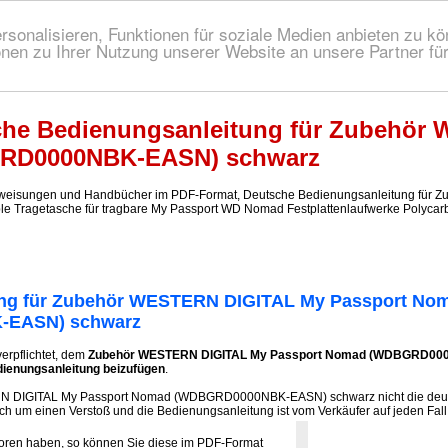
onalisieren, Funktionen für soziale Medien anbieten zu kön
nen zu Ihrer Nutzung unserer Website an unsere Partner fü
 Bedienungsanleitung!
he Bedienungsanleitung für Zubehör
RD0000NBK-EASN) schwarz
eisungen und Handbücher im PDF-Format, Deutsche Bedienungsanleitung fü
le Tragetasche für tragbare My Passport WD Nomad Festplattenlaufwerke Polycar
ung für Zubehör WESTERN DIGITAL My Passport No
EASN) schwarz
verpflichtet, dem
Zubehör WESTERN DIGITAL My Passport Nomad (WDBGRD000
ienungsanleitung beizufügen
.
N DIGITAL My Passport Nomad (WDBGRD0000NBK-EASN) schwarz nicht die deut
ich um einen Verstoß und die Bedienungsanleitung ist vom Verkäufer auf jeden Fall
loren haben, so können Sie diese im PDF-Format