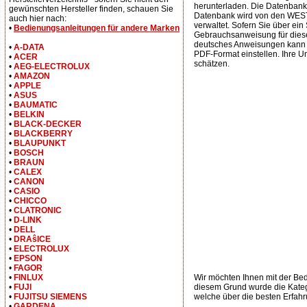
herunterladen. Die Datenbank 
gewünschten Hersteller finden, schauen Sie
Datenbank wird von den WESTE
auch hier nach:
verwaltet. Sofern Sie über ei
•
Bedienungsanleitungen für andere Marken
Gebrauchsanweisung für diese
deutsches Anweisungen kann a
•
A-DATA
PDF-Format einstellen. Ihre U
•
ACER
schätzen.
•
AEG-ELECTROLUX
•
AMAZON
•
APPLE
•
ASUS
•
BAUMATIC
•
BELKIN
•
BLACK-DECKER
•
BLACKBERRY
•
BLAUPUNKT
•
BOSCH
•
BRAUN
•
CALEX
•
CANON
•
CASIO
•
CHICCO
•
CLATRONIC
•
D-LINK
•
DELL
•
DRAŝICE
•
ELECTROLUX
•
EPSON
•
FAGOR
•
FINLUX
Wir möchten Ihnen mit der 
•
FUJI
diesem Grund wurde die Kateg
•
FUJITSU SIEMENS
welche über die besten Erfahr
•
GARDENA