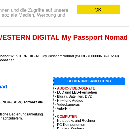
OK!
nen und die Zugriffe auf unsere
r soziale Medien, Werbung und
 WESTERN DIGITAL My Passport Nomad
r Zubehör WESTERN DIGITAL My Passport Nomad (WDBGRD0000NBK-EASN)
bonat har
BEDIENUNGSANLEITUNG
mad
•
AUDIO-VIDEO-GERäTE
- LCD und LED-Fernsehen
- Bluray, Satelliten, DVD
- HI-FI und Audioo
0NBK-EASN) schwarz die
- Videokameras
- Auto-Hi-fi
sche Bedienungsanleitung
•
COMPUTER
 nachzuliefern.
- Notebooks und Rechner
- PC-Komponenten
- Drucker, Kopierer