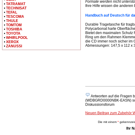
Formate werden nicht unterstüt
•
TATRAMAT
Ihre Hilfe wissen die anderen
•
TECHNISAT
•
TEFAL
Handbuch auf Deutsch für
•
TESCOMA
•
THULE
Durable Tragetasche für trag
•
TOMTOM
Polycarbonat harte Oberfläche
•
TOSHIBA
Bietet den maximalen Schutz f
•
TOYOTA
Ring um den Rahmen Klemmen 
•
WHIRLPOOL
die CD immer noch sicher im G
•
XEROX
Abmessungen: 147,5 x 112 x
•
ZANUSSI
Antworten auf die Fragen
(WDBGRD0000NBK-EASN) schwarz
Diskussionsforum
Neuen Beitrag zum Zubehör
Die mit einem
*
gekennzeich
Ihr 