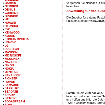
•
GARMIN
Vergessen Sie nicht das Di
•
GEMBIRD
besuchen.
•
GENIUS
Anweisung für das Zu
•
GORENJE
•
GRUNDIG
Die Zubehör für externe Fes
•
HP
Passport Nomad (WDBGRD0000
•
HUAWEI
•
HYUNDAI
•
JVC
•
KENWOOD
•
KODAK
•
KONICA MINOLTA
•
LENOVO
•
LG
•
LOGITECH
•
MASCOM
•
MICROSOFT
•
MOULINEX
•
NAVIGON
•
NIKON
•
NOKIA
•
OLYMPUS
•
PANASONIC
•
PIONEER
•
RÖMER
•
SAMSUNG
•
SAPPHIRE
•
SEAGATE
Sofern Sie ein
Zubehör WEST
•
SHARP
besitzen und sofern sie das 
•
SIEMENS
und helfen uns bitte, die Date
•
SODASTREAM
- Das Einstellen sowie Herunt
•
SONY