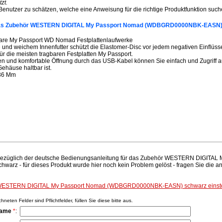
zt.
 Benutzer zu schätzen, welche eine Anweisung für die richtige Produktfunktion such
 das Zubehör WESTERN DIGITAL My Passport Nomad (WDBGRD0000NBK-EASN)
bare My Passport WD Nomad Festplattenlaufwerke
 und weichem Innenfutter schützt die Elastomer-Disc vor jedem negativen Einflüss
ür die meisten tragbaren Festplatten My Passport.
und komfortable Öffnung durch das USB-Kabel können Sie einfach und Zugriff a
ehäuse haltbar ist.
 36 Mm
 bezüglich der deutsche Bedienungsanleitung für das Zubehör WESTERN DIGITAL
 - für dieses Produkt wurde hier noch kein Problem gelöst - fragen Sie die a
 WESTERN DIGITAL My Passport Nomad (WDBGRD0000NBK-EASN) schwarz einste
neten Felder sind Pflichtfelder, füllen Sie diese bitte aus.
Name
*
: