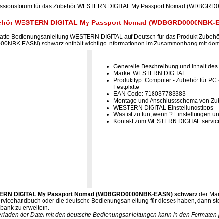
skussionsforum für das Zubehör WESTERN DIGITAL My Passport Nomad (WDBGR
behör WESTERN DIGITAL My Passport Nomad (WDBGRD0000NBK-E
tplatte Bedienungsanleitung WESTERN DIGITAL auf Deutsch für das Produkt Zub
NBK-EASN) schwarz enthält wichtige Informationen im Zusammenhang mit dem B
Generelle Beschreibung und Inhalt des
Marke: WESTERN DIGITAL
Produkttyp: Computer - Zubehör für PC 
Festplatte
EAN Code: 718037783383
Montage und Anschlussschema von Zube
WESTERN DIGITAL Einstellungstipps
Was ist zu tun, wenn ?
Einstellungen un
Kontakt zum WESTERN DIGITAL servic
ERN DIGITAL My Passport Nomad (WDBGRD0000NBK-EASN) schwarz
der Ma
Servicehandbuch oder die deutsche Bedienungsanleitung für dieses haben, dann st
nbank zu erweitern.
erladen der Datei mit den deutsche Bedienungsanleitungen kann in den Formaten pd