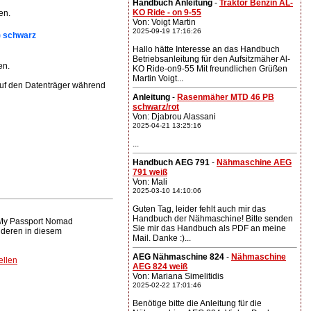
Handbuch Anleitung
-
Traktor Benzin AL-
KO Ride - on 9-55
en.
Von: Voigt Martin
2025-09-19 17:16:26
 schwarz
Hallo hätte Interesse an das Handbuch
Betriebsanleitung für den Aufsitzmäher Al-
en.
KO Ride-on9-55 Mit freundlichen Grüßen
Martin Voigt...
uf den Datenträger während
Anleitung
-
Rasenmäher MTD 46 PB
schwarz/rot
Von: Djabrou Alassani
2025-04-21 13:25:16
...
Handbuch AEG 791
-
Nähmaschine AEG
791 weiß
Von: Mali
2025-03-10 14:10:06
Guten Tag, leider fehlt auch mir das
Handbuch der Nähmaschine! Bitte senden
 My Passport Nomad
Sie mir das Handbuch als PDF an meine
nderen in diesem
Mail. Danke :)...
AEG Nähmaschine 824
-
Nähmaschine
llen
AEG 824 weiß
Von: Mariana Simelitidis
2025-02-22 17:01:46
Benötige bitte die Anleitung für die