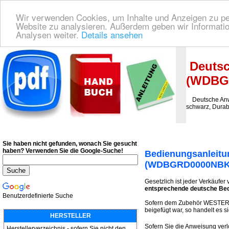
Wir verwenden Cookies, um Inhalte und Anzeigen zu pers
Website zu analysieren. Außerdem geben wir Informatio
Analysen weiter.
Details ansehen
Deutsche Bedienungsanleitung Downloaden
| Wir finden für Sie das deutsches
Deutsc
(WDBG
Deutsche Anw
schwarz, Durab
Sie haben nicht gefunden, wonach Sie gesucht
haben?
Verwenden Sie die Google-Suche!
Bedienungsanleit
(WDBGRD0000NBK-
Gesetzlich ist jeder Verkäufer 
entsprechende deutsche Bed
Benutzerdefinierte Suche
Sofern dem Zubehör WESTER
beigefügt war, so handelt es s
HERSTELLER
Sofern Sie die Anweisung ver
Herstellerverzeichnis - sofern Sie nicht den