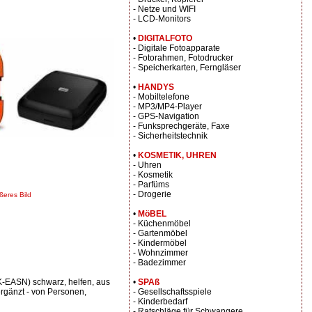
- Netze und WIFI
- LCD-Monitors
•
DIGITALFOTO
- Digitale Fotoapparate
- Fotorahmen, Fotodrucker
- Speicherkarten, Ferngläser
•
HANDYS
- Mobiltelefone
- MP3/MP4-Player
- GPS-Navigation
- Funksprechgeräte, Faxe
- Sicherheitstechnik
•
KOSMETIK, UHREN
- Uhren
- Kosmetik
- Parfüms
- Drogerie
ßeres Bild
•
MöBEL
- Küchenmöbel
- Gartenmöbel
- Kindermöbel
- Wohnzimmer
- Badezimmer
EASN) schwarz, helfen, aus
•
SPAß
rgänzt - von Personen,
- Gesellschaftsspiele
- Kinderbedarf
- Ratschläge für Schwangere