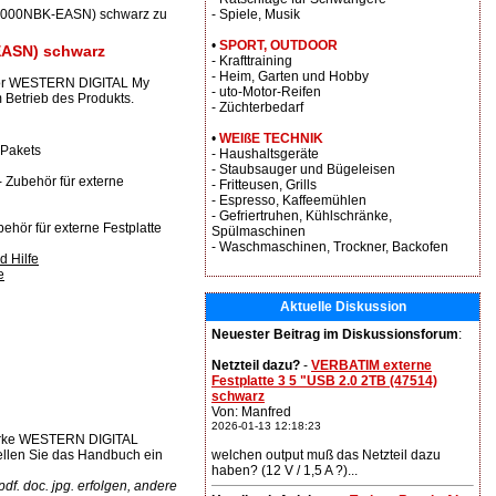
D0000NBK-EASN) schwarz zu
- Spiele, Musik
•
SPORT, OUTDOOR
ASN) schwarz
- Krafttraining
- Heim, Garten und Hobby
ehör WESTERN DIGITAL My
- uto-Motor-Reifen
etrieb des Produkts.
- Züchterbedarf
•
WEIßE TECHNIK
 Pakets
- Haushaltsgeräte
- Staubsauger und Bügeleisen
- Zubehör für externe
- Fritteusen, Grills
- Espresso, Kaffeemühlen
- Gefriertruhen, Kühlschränke,
hör für externe Festplatte
Spülmaschinen
- Waschmaschinen, Trockner, Backofen
d Hilfe
e
Aktuelle Diskussion
Neuester Beitrag im Diskussionsforum
:
Netzteil dazu?
-
VERBATIM externe
Festplatte 3 5 "USB 2.0 2TB (47514)
schwarz
Von: Manfred
2026-01-13 12:18:23
rke WESTERN DIGITAL
ellen Sie das Handbuch ein
welchen output muß das Netzteil dazu
haben? (12 V / 1,5 A ?)...
f. doc. jpg. erfolgen, andere