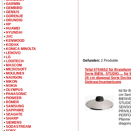
•
GARMIN
•
GEMBIRD
•
GENIUS
•
GORENJE
•
GRUNDIG
•
HP
•
HUAWEI
•
HYUNDAI
•
JVC
•
KENWOOD
•
KODAK
•
KONICA MINOLTA
•
LENOVO
•
LG
Gefunden:
2 Produkte
•
LOGITECH
•
MASCOM
•
MICROSOFT
Tefal 4754652 für Bratpfan
•
MOULINEX
Serie BIEN., STUDIO,..., für
•
NAVIGON
26 cm diagonal Serie Decke
•
NIKON
Gebrauchsanweisung
•
NOKIA
•
OLYMPUS
lid für 
•
PANASONIC
cm Seri
•
PIONEER
BIENV
•
RÖMER
STUDIO,
•
SAMSUNG
SENSO
•
SAPPHIRE
PRIVIL
•
SEAGATE
PERFOR
•
SHARP
Pfanne
•
SIEMENS
diagona
•
SODASTREAM
•
SONY