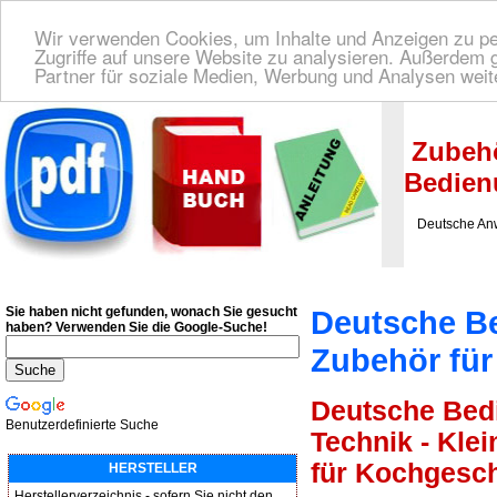
Wir verwenden Cookies, um Inhalte und Anzeigen zu per
Zugriffe auf unsere Website zu analysieren. Außerdem 
Partner für soziale Medien, Werbung und Analysen weit
Deutsche Bedienungsanleitung Downloaden
| Wir finden für Sie das deutsches
Zubehö
Bedien
Deutsche Anwe
Sie haben nicht gefunden, wonach Sie gesucht
Deutsche B
haben?
Verwenden Sie die Google-Suche!
Zubehör für
Deutsche Bed
Benutzerdefinierte Suche
Technik - Kle
für Kochgesch
HERSTELLER
Herstellerverzeichnis - sofern Sie nicht den