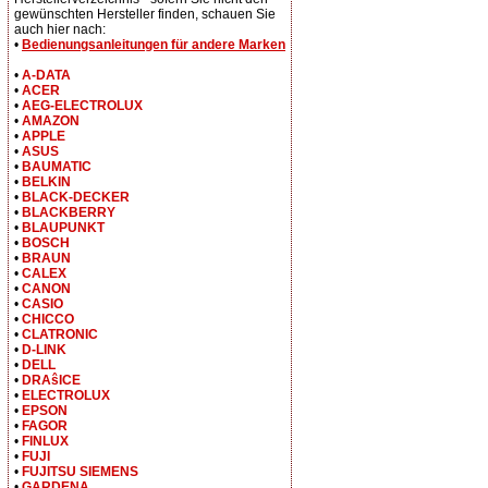
gewünschten Hersteller finden, schauen Sie
auch hier nach:
•
Bedienungsanleitungen für andere Marken
•
A-DATA
•
ACER
•
AEG-ELECTROLUX
•
AMAZON
•
APPLE
•
ASUS
•
BAUMATIC
•
BELKIN
•
BLACK-DECKER
•
BLACKBERRY
•
BLAUPUNKT
•
BOSCH
•
BRAUN
•
CALEX
•
CANON
•
CASIO
•
CHICCO
•
CLATRONIC
•
D-LINK
•
DELL
•
DRAŝICE
•
ELECTROLUX
•
EPSON
•
FAGOR
•
FINLUX
•
FUJI
•
FUJITSU SIEMENS
•
GARDENA