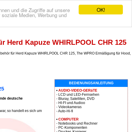
OK!
nen und die Zugriffe auf unsere
r soziale Medien, Werbung und
 für Herd Kapuze WHIRLPOOL CHR 125
ubehör für Herd Kapuze WHIRLPOOL CHR 125, The WPRO Ermäßigung für Hood,
BEDIENUNGSANLEITUNG
25
•
AUDIO-VIDEO-GERäTE
- LCD und LED-Fernsehen
nde deutsche
- Bluray, Satelliten, DVD
- HI-FI und Audioo
- Videokameras
ar, so handelt es sich um
- Auto-Hi-fi
•
COMPUTER
- Notebooks und Rechner
- PC-Komponenten
- Drucker, Kopierer