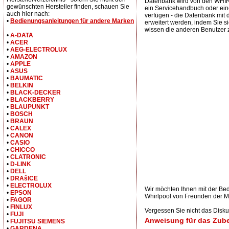
Datenbank wird von den WHIRL
gewünschten Hersteller finden, schauen Sie
ein Servicehandbuch oder ei
auch hier nach:
verfügen - die Datenbank mit
•
Bedienungsanleitungen für andere Marken
erweitert werden, indem Sie si
wissen die anderen Benutzer 
•
A-DATA
•
ACER
•
AEG-ELECTROLUX
•
AMAZON
•
APPLE
•
ASUS
•
BAUMATIC
•
BELKIN
•
BLACK-DECKER
•
BLACKBERRY
•
BLAUPUNKT
•
BOSCH
•
BRAUN
•
CALEX
•
CANON
•
CASIO
•
CHICCO
•
CLATRONIC
•
D-LINK
•
DELL
•
DRAŝICE
•
ELECTROLUX
Wir möchten Ihnen mit der B
•
EPSON
Whirlpool von Freunden der M
•
FAGOR
•
FINLUX
Vergessen Sie nicht das Dis
•
FUJI
Anweisung für das Zub
•
FUJITSU SIEMENS
•
GARDENA