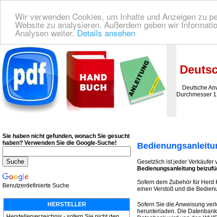
Wir verwenden Cookies, um Inhalte und Anzeigen zu pers
Website zu analysieren. Außerdem geben wir Informatio
Analysen weiter.
Details ansehen
Deutsche Bedienungsanleitung Downloaden
| Wir finden für Sie das deutsches
Deutsc
Deutsche Anwe
Durchmesser 1
Sie haben nicht gefunden, wonach Sie gesucht
haben?
Verwenden Sie die Google-Suche!
Bedienungsanleitu
Gesetzlich ist jeder Verkäufer 
Bedienungsanleitung beizuf
Sofern dem Zubehör für Herd
Benutzerdefinierte Suche
einen Verstoß und die Bedienu
HERSTELLER
Sofern Sie die Anweisung ver
herunterladen. Die Datenbank 
Herstellerverzeichnis - sofern Sie nicht den