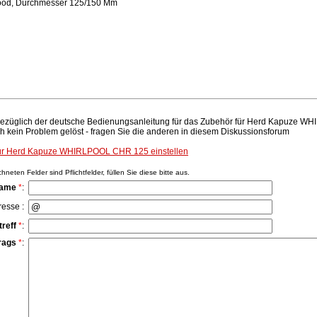
ood, Durchmesser 125/150 Mm
bezüglich der deutsche Bedienungsanleitung für das Zubehör für Herd Kapuze W
h kein Problem gelöst - fragen Sie die anderen in diesem Diskussionsforum
für Herd Kapuze WHIRLPOOL CHR 125 einstellen
neten Felder sind Pflichtfelder, füllen Sie diese bitte aus.
Name
*
:
resse :
treff
*
:
rags
*
: