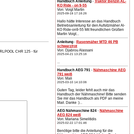
Handbuch Anleitung
-
Traktor Benzin AL-
KO Ride - on 9-55
Von: Voigt Martin
2025-09-19 17:16:26
Hallo hätte Interesse an das Handbuch
Betriebsanleitung für den Aufsitzmäher Al-
KO Ride-on9-55 Mit freundlichen Grüßen
Martin Voigt...
Anleitung
-
Rasenmäher MTD 46 PB
schwarz/rot
Von: Djabrou Alassani
HIRLPOOL CHR 125 - für
2025-04-21 13:25:16
...
Handbuch AEG 791
-
Nähmaschine AEG
791 weiß
Von: Mali
2025-03-10 14:10:06
Guten Tag, leider fehlt auch mir das
Handbuch der Nähmaschine! Bitte senden
Sie mir das Handbuch als PDF an meine
Mail. Danke :)...
AEG Nähmaschine 824
-
Nähmaschine
AEG 824 weiß
Von: Mariana Simelitidis
2025-02-22 17:01:46
Benötige bitte die Anleitung für die