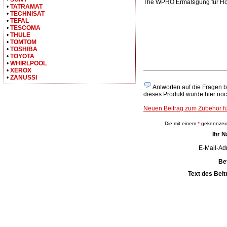
The WPRO Ermäßigung für H
•
TATRAMAT
•
TECHNISAT
•
TEFAL
•
TESCOMA
•
THULE
•
TOMTOM
•
TOSHIBA
•
TOYOTA
•
WHIRLPOOL
•
XEROX
•
ZANUSSI
Antworten auf die Fragen 
dieses Produkt wurde hier noc
Neuen Beitrag zum Zubehör 
Die mit einem
*
gekennzeich
Ihr 
E-Mail-Ad
Be
Text des Beit