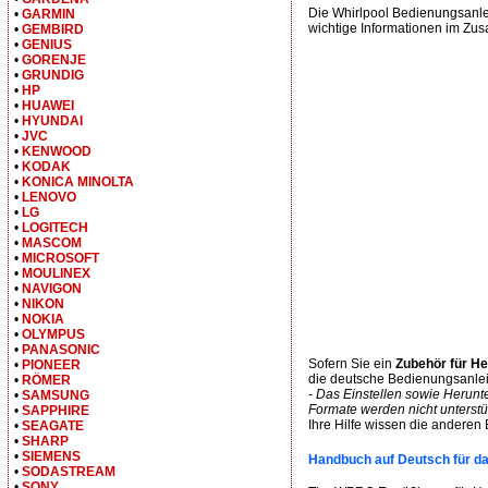
Die Whirlpool Bedienungsanl
•
GARMIN
wichtige Informationen im Zu
•
GEMBIRD
•
GENIUS
•
GORENJE
•
GRUNDIG
•
HP
•
HUAWEI
•
HYUNDAI
•
JVC
•
KENWOOD
•
KODAK
•
KONICA MINOLTA
•
LENOVO
•
LG
•
LOGITECH
•
MASCOM
•
MICROSOFT
•
MOULINEX
•
NAVIGON
•
NIKON
•
NOKIA
•
OLYMPUS
•
PANASONIC
Sofern Sie ein
Zubehör für 
•
PIONEER
die deutsche Bedienungsanleit
•
RÖMER
- Das Einstellen sowie Herunt
•
SAMSUNG
Formate werden nicht unterstüt
•
SAPPHIRE
Ihre Hilfe wissen die anderen
•
SEAGATE
•
SHARP
•
SIEMENS
Handbuch auf Deutsch für 
•
SODASTREAM
•
SONY