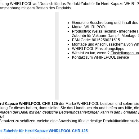
eitung WHIRLPOOL auf Deutsch für das Produkt Zubehör für Herd Kapuze WHIRL
sammenhang mit dem Betrieb des Produkts.
Generelle Beschreibung und Inhalt des
Marke: WHIRLPOOL
Produkttyp: Weiss Technik - Integrierte
Zubehör für Vakuum-Dampf - Montage-Z
EAN Code: 8015250021615
Montage und Anschlussschema von Whi
WHIRLPOOL Einstellungstipps
Was ist zu tun, wenn ?
Einstellungen un
Kontakt zum WHIRLPOOL service
Herd Kapuze WHIRLPOOL CHR 125
der Marke WHIRLPOOL besitzen und sofern sie
ung für dieses haben, dann stellen Sie das Handbuch ein und helfen uns bitte, di
erladen der Datei mit den deutsche Bedienungsanleitungen kann in den Formaten pd
zt.
 Benutzer zu schätzen, welche eine Anweisung für die richtige Produktfunktion such
das Zubehör für Herd Kapuze WHIRLPOOL CHR 125