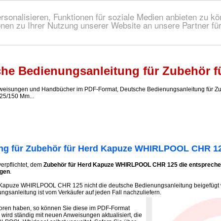
onalisieren, Funktionen für soziale Medien anbieten zu kön
nen zu Ihrer Nutzung unserer Website an unsere Partner fü
 Bedienungsanleitung!
he Bedienungsanleitung für Zubehör
isungen und Handbücher im PDF-Format, Deutsche Bedienungsanleitung für Z
25/150 Mm...
ng für Zubehör für Herd Kapuze WHIRLPOOL CHR 1
verpflichtet, dem
Zubehör für Herd Kapuze WHIRLPOOL CHR 125 die entspreche
ügen
.
 Kapuze WHIRLPOOL CHR 125 nicht die deutsche Bedienungsanleitung beigefügt w
ngsanleitung ist vom Verkäufer auf jeden Fall nachzuliefern.
loren haben, so können Sie diese im PDF-Format
wird ständig mit neuen Anweisungen aktualisiert, die