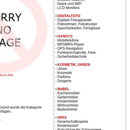
- Netze und WIFI
- LCD-Monitors
•
DIGITALFOTO
- Digitale Fotoapparate
- Fotorahmen, Fotodrucker
- Speicherkarten, Ferngläser
•
HANDYS
- Mobiltelefone
- MP3/MP4-Player
- GPS-Navigation
- Funksprechgeräte, Faxe
- Sicherheitstechnik
•
KOSMETIK, UHREN
- Uhren
- Kosmetik
ßeres Bild
- Parfüms
- Drogerie
•
MöBEL
- Küchenmöbel
- Gartenmöbel
- Kindermöbel
- Wohnzimmer
Grund wurde die Kategorie
- Badezimmer
rfügen..
•
SPAß
.
- Gesellschaftsspiele
- Kinderbedarf
- Ratschläge für Schwangere