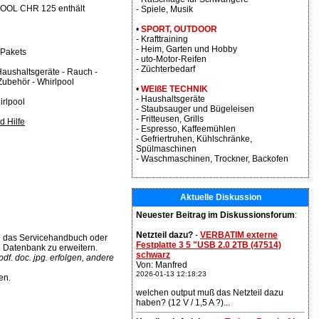
POOL CHR 125 enthält
- Spiele, Musik
•
SPORT, OUTDOOR
- Krafttraining
- Heim, Garten und Hobby
 Pakets
- uto-Motor-Reifen
- Züchterbedarf
 Haushaltsgeräte - Rauch -
ubehör - Whirlpool
•
WEIßE TECHNIK
- Haushaltsgeräte
rlpool
- Staubsauger und Bügeleisen
- Fritteusen, Grills
d Hilfe
- Espresso, Kaffeemühlen
- Gefriertruhen, Kühlschränke,
Spülmaschinen
- Waschmaschinen, Trockner, Backofen
Aktuelle Diskussion
Neuester Beitrag im Diskussionsforum
:
Netzteil dazu?
-
VERBATIM externe
 das Servicehandbuch oder
Festplatte 3 5 "USB 2.0 2TB (47514)
e Datenbank zu erweitern.
schwarz
f. doc. jpg. erfolgen, andere
Von: Manfred
2026-01-13 12:18:23
en.
welchen output muß das Netzteil dazu
haben? (12 V / 1,5 A ?)...