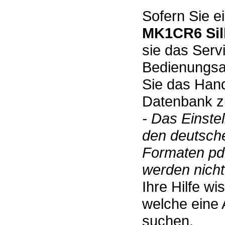
Sofern Sie e
MK1CR6 Sil
sie das Serv
Bedienungsan
Sie das Hand
Datenbank zu
- Das Einste
den deutsch
Formaten pdf
werden nicht 
Ihre Hilfe w
welche eine 
suchen.