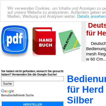
Wir verwenden Cookies, um Inhalte und Anzeigen zu pers
auf unsere Website zu analysieren. Außerdem geben wir
Medien, Werbung und Analysen weiter.
Details ansehen
Deutsche Bedienungsanleitung Downloaden
| Wir finden für Sie das deutsches
Deuts
für H
Deutsche
Bedienung
mesh Rega
w 60 Cm..
Sie haben nicht gefunden, wonach Sie gesucht
haben?
Verwenden Sie die Google-Suche!
Bedienun
für Her
Benutzerdefinierte Suche
Silber
HERSTELLER