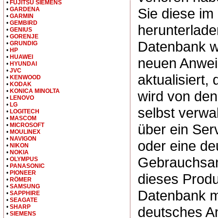
•
FUJITSU SIEMENS
Sie diese i
•
GARDENA
•
GARMIN
•
GEMBIRD
herunterlade
•
GENIUS
•
GORENJE
Datenbank wi
•
GRUNDIG
•
HP
•
HUAWEI
neuen Anwe
•
HYUNDAI
•
JVC
aktualisiert,
•
KENWOOD
•
KODAK
•
KONICA MINOLTA
wird von de
•
LENOVO
•
LG
selbst verwal
•
LOGITECH
•
MASCOM
über ein Se
•
MICROSOFT
•
MOULINEX
•
NAVIGON
oder eine de
•
NIKON
•
NOKIA
Gebrauchsan
•
OLYMPUS
•
PANASONIC
•
PIONEER
dieses Produ
•
RÖMER
•
SAMSUNG
Datenbank m
•
SAPPHIRE
•
SEAGATE
•
SHARP
deutsches A
•
SIEMENS