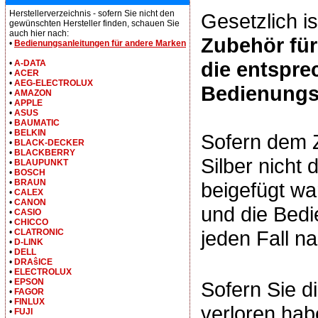
Herstellerverzeichnis - sofern Sie nicht den
Gesetzlich is
gewünschten Hersteller finden, schauen Sie
auch hier nach:
Zubehör fü
•
Bedienungsanleitungen für andere Marken
die entspr
•
A-DATA
•
ACER
•
AEG-ELECTROLUX
Bedienungs
•
AMAZON
•
APPLE
•
ASUS
•
BAUMATIC
•
BELKIN
Sofern dem
•
BLACK-DECKER
•
BLACKBERRY
Silber nicht
•
BLAUPUNKT
•
BOSCH
•
BRAUN
beigefügt wa
•
CALEX
•
CANON
und die Bedi
•
CASIO
•
CHICCO
jeden Fall na
•
CLATRONIC
•
D-LINK
•
DELL
•
DRAŝICE
•
ELECTROLUX
•
EPSON
Sofern Sie d
•
FAGOR
•
FINLUX
verloren hab
•
FUJI