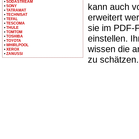
•
SODASTREAM
kann auch v
•
SONY
•
TATRAMAT
erweitert we
•
TECHNISAT
•
TEFAL
•
TESCOMA
sie im PDF-
•
THULE
•
TOMTOM
einstellen. I
•
TOSHIBA
•
TOYOTA
•
WHIRLPOOL
wissen die 
•
XEROX
•
ZANUSSI
zu schätzen.