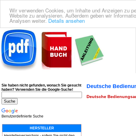
Wir verwenden Cookies, um Inhalte und Anzeigen zu pers
Website zu analysieren. Außerdem geben wir Informatio
Analysen weiter.
Details ansehen
Deutsche Bedienungsanleitung Downloaden
| Wir finden für Sie das deutsches
Sie haben nicht gefunden, wonach Sie gesucht
Deutsche Bedienun
haben?
Verwenden Sie die Google-Suche!
Deutsche Bedienungsanl
Benutzerdefinierte Suche
HERSTELLER
Herstellerverzeichnis - sofern Sie nicht den