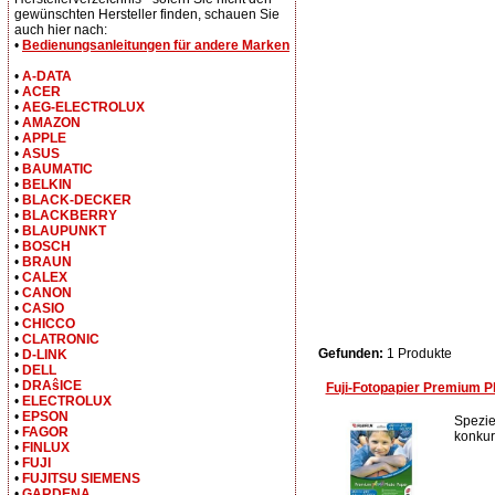
gewünschten Hersteller finden, schauen Sie
auch hier nach:
•
Bedienungsanleitungen für andere Marken
•
A-DATA
•
ACER
•
AEG-ELECTROLUX
•
AMAZON
•
APPLE
•
ASUS
•
BAUMATIC
•
BELKIN
•
BLACK-DECKER
•
BLACKBERRY
•
BLAUPUNKT
•
BOSCH
•
BRAUN
•
CALEX
•
CANON
•
CASIO
•
CHICCO
•
CLATRONIC
Gefunden:
1 Produkte
•
D-LINK
•
DELL
•
DRAŝICE
Fuji-Fotopapier Premium P
•
ELECTROLUX
•
EPSON
Spezie
•
FAGOR
konkurr
•
FINLUX
•
FUJI
•
FUJITSU SIEMENS
•
GARDENA