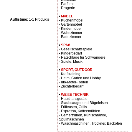
- Parfüms
- Drogerie
•
MöBEL
Auflistung
: 1-1 Produkte
- Küchenmöbel
- Gartenmöbel
- Kindermöbel
- Wohnzimmer
- Badezimmer
•
SPAß
- Gesellschaftsspiele
- Kinderbedarf
- Ratschläge für Schwangere
- Spiele, Musik
•
SPORT, OUTDOOR
- Krafttraining
- Heim, Garten und Hobby
- uto-Motor-Reifen
- Züchterbedarf
•
WEIßE TECHNIK
- Haushaltsgeräte
- Staubsauger und Bügeleisen
- Fritteusen, Grills
- Espresso, Kaffeemühlen
- Gefriertruhen, Kühlschränke,
Spülmaschinen
- Waschmaschinen, Trockner, Backofen