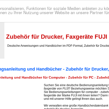
onalisieren, Funktionen für soziale Medien anbieten zu kön
nen zu Ihrer Nutzung unserer Website an unsere Partner fü
 Bedienungsanleitung!
Zubehör für Drucker, Faxgeräte FUJ
Deutsche Anweisungen und Handbücher im PDF-Format, Zubehör für Drucker
gsanleitung und Handbücher - Zubehör für Drucker,
eitung und Handbücher für Computer - Zubehör für PC - Zubehör
Suchen Sie eine deutsche Bedienungsanleitung 
faxgeräte von FUJI
? Beziehungsweise möchten S
Sie Bedienungsanleitungen für computer - zubehör
faxgeräte der Marke FUJI mit ihnen teilen? Dann 
und mit unserer Hilfe gelingt Ihnen das auch.
Wir verwalten eine große
Handbücherdatenbank fü
zubehör für drucker, faxgeräte
.