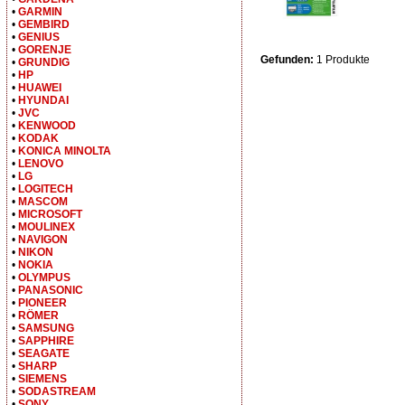
•
GARMIN
•
GEMBIRD
•
GENIUS
•
GORENJE
Gefunden:
1 Produkte
•
GRUNDIG
•
HP
•
HUAWEI
•
HYUNDAI
•
JVC
•
KENWOOD
•
KODAK
•
KONICA MINOLTA
•
LENOVO
•
LG
•
LOGITECH
•
MASCOM
•
MICROSOFT
•
MOULINEX
•
NAVIGON
•
NIKON
•
NOKIA
•
OLYMPUS
•
PANASONIC
•
PIONEER
•
RÖMER
•
SAMSUNG
•
SAPPHIRE
•
SEAGATE
•
SHARP
•
SIEMENS
•
SODASTREAM
•
SONY