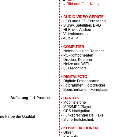
→
Bild und Foto-Krieg
•
AUDIO-VIDEO-GERäTE
- LCD und LED-Fernsehen
- Bluray, Satelliten, DVD
- HI-FI und Audioo
- Videokameras
- Auto-Hi-fi
•
COMPUTER
- Notebooks und Rechner
- PC-Komponenten
- Drucker, Kopierer
- Netze und WIFI
- LCD-Monitors
•
DIGITALFOTO
- Digitale Fotoapparate
- Fotorahmen, Fotodrucker
- Speicherkarten, Ferngläser
Auflistung
: 1-1 Produkte
•
HANDYS
- Mobiltelefone
- MP3/MP4-Player
- GPS-Navigation
- Funksprechgeräte, Faxe
ine Farbe die Qualität
- Sicherheitstechnik
•
KOSMETIK, UHREN
- Uhren
- Kosmetik