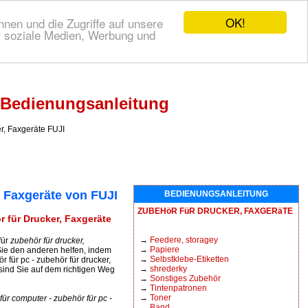
OK!
nen und die Zugriffe auf unsere
r soziale Medien, Werbung und
I Bedienungsanleitung
, Faxgeräte FUJI
 Faxgeräte von FUJI
BEDIENUNGSANLEITUNG
ZUBEHöR FüR DRUCKER, FAXGERäTE
 für Drucker, Faxgeräte
→
Feedere, storagey
für
zubehör für drucker,
→
Papiere
ie den anderen helfen, indem
→
Selbstklebe-Etiketten
 für pc - zubehör für drucker,
→
shrederky
sind Sie auf dem richtigen Weg
→
Sonstiges Zubehör
→
Tintenpatronen
→
Toner
r computer - zubehör für pc -
→
Band