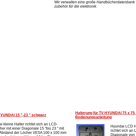
Wir verwalten eine große
Handbücherdatenbank fü
zubehör für die elektronik
.
Halterung für TV HYUNDAI 75 x 7
HYUNDAI 15 "-23 " schwarz
Bedienungsanleitung
 kleine Halter richtet sich an LCD-
Hyundai LCD H
er mit einer Diagonale 15 "bis 23 " mit
richtet sich an
Abstand der Löcher VESA 100 x 100 mm
Diagonale von 