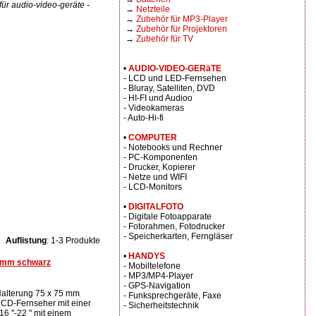
r audio-video-geräte -
→
Netzteile
→
Zubehör für MP3-Player
→
Zubehör für Projektoren
→
Zubehör für TV
•
AUDIO-VIDEO-GERäTE
- LCD und LED-Fernsehen
- Bluray, Satelliten, DVD
- HI-FI und Audioo
- Videokameras
- Auto-Hi-fi
•
COMPUTER
- Notebooks und Rechner
- PC-Komponenten
- Drucker, Kopierer
- Netze und WIFI
- LCD-Monitors
•
DIGITALFOTO
- Digitale Fotoapparate
- Fotorahmen, Fotodrucker
- Speicherkarten, Ferngläser
Auflistung
: 1-3 Produkte
•
HANDYS
5 mm schwarz
- Mobiltelefone
- MP3/MP4-Player
- GPS-Navigation
alterung 75 x 75 mm
- Funksprechgeräte, Faxe
 LCD-Fernseher mit einer
- Sicherheitstechnik
16 "-22 " mit einem