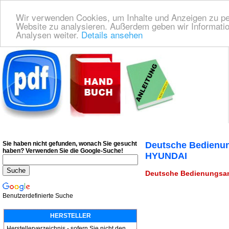
Wir verwenden Cookies, um Inhalte und Anzeigen zu pers
Website zu analysieren. Außerdem geben wir Informatio
Analysen weiter.
Details ansehen
Deutsche Bedienungsanleitung Downloaden
| Wir finden für Sie das deutsches
Sie haben nicht gefunden, wonach Sie gesucht
Deutsche Bedienun
haben?
Verwenden Sie die Google-Suche!
HYUNDAI
Deutsche Bedienungsanl
Benutzerdefinierte Suche
HERSTELLER
Herstellerverzeichnis - sofern Sie nicht den