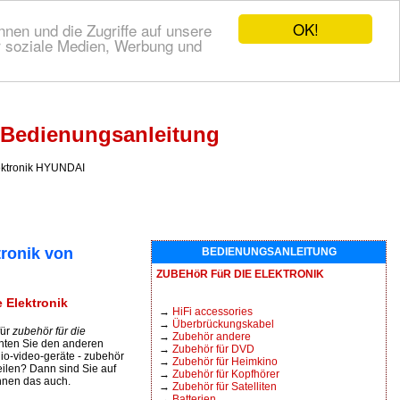
OK!
nen und die Zugriffe auf unsere
r soziale Medien, Werbung und
 Bedienungsanleitung
ektronik HYUNDAI
ronik von
BEDIENUNGSANLEITUNG
ZUBEHöR FüR DIE ELEKTRONIK
 Elektronik
→
HiFi accessories
→
Überbrückungskabel
für
zubehör für die
→
Zubehör andere
ten Sie den anderen
→
Zubehör für DVD
io-video-geräte - zubehör
→
Zubehör für Heimkino
eilen? Dann sind Sie auf
→
Zubehör für Kopfhörer
Ihnen das auch.
→
Zubehör für Satelliten
→
Batterien