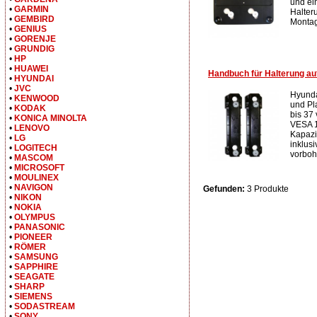
und ei
•
GARMIN
Halteru
•
GEMBIRD
Montage
•
GENIUS
•
GORENJE
•
GRUNDIG
•
HP
•
HUAWEI
Handbuch für Halterung a
•
HYUNDAI
•
JVC
Hyunda
•
KENWOOD
und Pl
•
KODAK
bis 37
•
KONICA MINOLTA
VESA 1
•
LENOVO
Kapazi
•
LG
inklus
•
LOGITECH
vorboh.
•
MASCOM
•
MICROSOFT
•
MOULINEX
•
NAVIGON
Gefunden:
3 Produkte
•
NIKON
•
NOKIA
•
OLYMPUS
•
PANASONIC
•
PIONEER
•
RÖMER
•
SAMSUNG
•
SAPPHIRE
•
SEAGATE
•
SHARP
•
SIEMENS
•
SODASTREAM
•
SONY