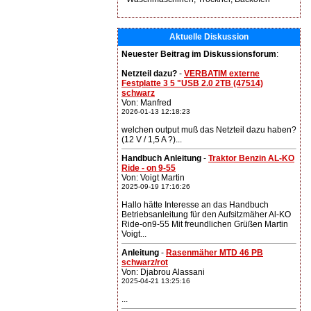
Aktuelle Diskussion
Neuester Beitrag im Diskussionsforum
:
Netzteil dazu?
-
VERBATIM externe
Festplatte 3 5 "USB 2.0 2TB (47514)
schwarz
Von: Manfred
2026-01-13 12:18:23
welchen output muß das Netzteil dazu haben?
(12 V / 1,5 A ?)...
Handbuch Anleitung
-
Traktor Benzin AL-KO
Ride - on 9-55
Von: Voigt Martin
2025-09-19 17:16:26
Hallo hätte Interesse an das Handbuch
Betriebsanleitung für den Aufsitzmäher Al-KO
Ride-on9-55 Mit freundlichen Grüßen Martin
Voigt...
Anleitung
-
Rasenmäher MTD 46 PB
schwarz/rot
Von: Djabrou Alassani
2025-04-21 13:25:16
...