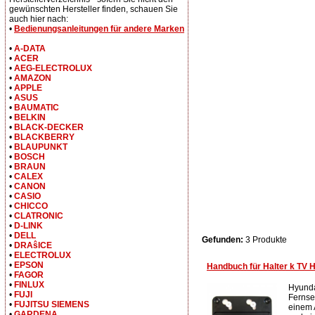
gewünschten Hersteller finden, schauen Sie
auch hier nach:
•
Bedienungsanleitungen für andere Marken
•
A-DATA
•
ACER
•
AEG-ELECTROLUX
•
AMAZON
•
APPLE
•
ASUS
•
BAUMATIC
•
BELKIN
•
BLACK-DECKER
•
BLACKBERRY
•
BLAUPUNKT
•
BOSCH
•
BRAUN
•
CALEX
•
CANON
•
CASIO
•
CHICCO
•
CLATRONIC
•
D-LINK
•
DELL
Gefunden:
3 Produkte
•
DRAŝICE
•
ELECTROLUX
•
EPSON
Handbuch für Halter k TV 
•
FAGOR
•
FINLUX
Hyundai
•
FUJI
Fernseh
•
FUJITSU SIEMENS
einem 
•
GARDENA