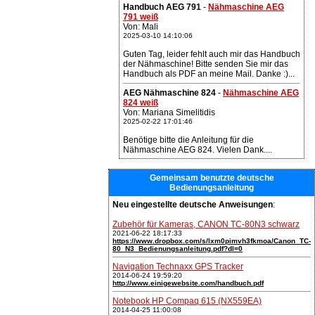
Handbuch AEG 791
-
Nähmaschine AEG
791 weiß
Von: Mali
2025-03-10 14:10:06
Guten Tag, leider fehlt auch mir das Handbuch
der Nähmaschine! Bitte senden Sie mir das
Handbuch als PDF an meine Mail. Danke :)...
AEG Nähmaschine 824
-
Nähmaschine AEG
824 weiß
Von: Mariana Simelitidis
2025-02-22 17:01:46
Benötige bitte die Anleitung für die
Nähmaschine AEG 824. Vielen Dank....
Gemeinsam benutzte deutsche
Bedienungsanleitung
Neu eingestellte deutsche Anweisungen
:
Zubehör für Kameras, CANON TC-80N3 schwarz
2021-06-22 18:17:33
https://www.dropbox.com/s/lxm0pimvh3fkmoa/Canon_TC-
80_N3_Bedienungsanleitung.pdf?dl=0
Navigation Technaxx GPS Tracker
2014-06-24 19:59:20
http://www.einigewebsite.com/handbuch.pdf
Notebook HP Compaq 615 (NX559EA)
2014-04-25 11:00:08