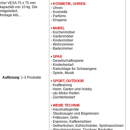
öcher VESA 75 x 75 mm
•
KOSMETIK, UHREN
kapazität von 10 kg. Die
- Uhren
itgeliefert,
- Kosmetik
ontage kits....
- Parfüms
- Drogerie
•
MöBEL
- Küchenmöbel
- Gartenmöbel
- Kindermöbel
- Wohnzimmer
- Badezimmer
•
SPAß
- Gesellschaftsspiele
- Kinderbedarf
- Ratschläge für Schwangere
- Spiele, Musik
Auflistung
: 1-3 Produkte
•
SPORT, OUTDOOR
- Krafttraining
- Heim, Garten und Hobby
- uto-Motor-Reifen
- Züchterbedarf
•
WEIßE TECHNIK
- Haushaltsgeräte
- Staubsauger und Bügeleisen
- Fritteusen, Grills
- Espresso, Kaffeemühlen
- Gefriertruhen, Kühlschränke, Spülmaschinen
- Waschmaschinen, Trockner, Backofen