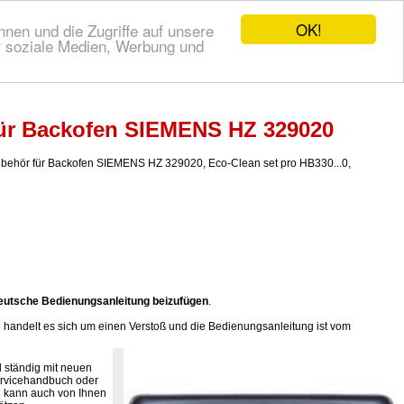
OK!
nen und die Zugriffe auf unsere
r soziale Medien, Werbung und
für Backofen SIEMENS HZ 329020
ehör für Backofen SIEMENS HZ 329020, Eco-Clean set pro HB330...0,
eutsche Bedienungsanleitung beizufügen
.
handelt es sich um einen Verstoß und die Bedienungsanleitung ist vom
 ständig mit neuen
ervicehandbuch oder
n kann auch von Ihnen