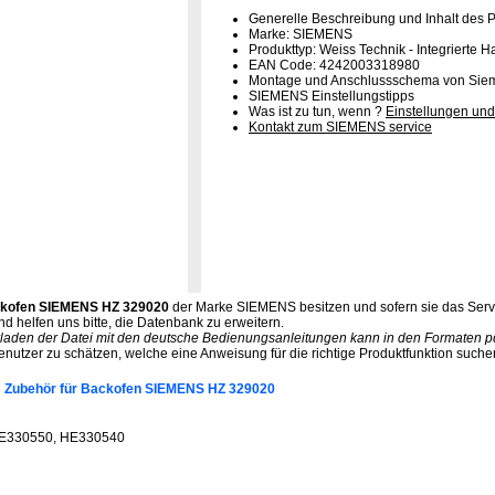
Generelle Beschreibung und Inhalt des 
Marke: SIEMENS
Produkttyp: Weiss Technik - Integrierte 
EAN Code: 4242003318980
Montage und Anschlussschema von Sie
SIEMENS Einstellungstipps
Was ist zu tun, wenn ?
Einstellungen und
Kontakt zum SIEMENS service
ckofen SIEMENS HZ 329020
der Marke SIEMENS besitzen und sofern sie das Serv
d helfen uns bitte, die Datenbank zu erweitern.
rladen der Datei mit den deutsche Bedienungsanleitungen kann in den Formaten pdf.
enutzer zu schätzen, welche eine Anweisung für die richtige Produktfunktion suche
s Zubehör für Backofen SIEMENS HZ 329020
 HE330550, HE330540