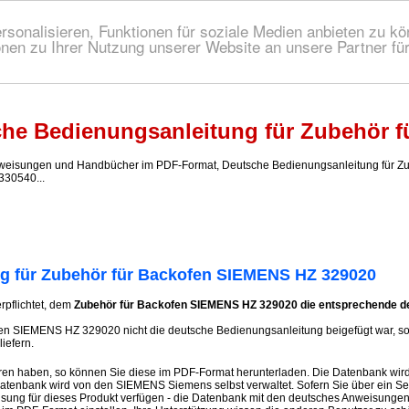
onalisieren, Funktionen für soziale Medien anbieten zu kön
nen zu Ihrer Nutzung unserer Website an unsere Partner fü
 Bedienungsanleitung!
he Bedienungsanleitung für Zubehör 
isungen und Handbücher im PDF-Format, Deutsche Bedienungsanleitung für Zub
30540...
g für Zubehör für Backofen SIEMENS HZ 329020
erpflichtet, dem
Zubehör für Backofen SIEMENS HZ 329020 die entsprechende d
en SIEMENS HZ 329020 nicht die deutsche Bedienungsanleitung beigefügt war, so 
iefern.
ren haben, so können Sie diese im PDF-Format herunterladen. Die Datenbank wird
 Datenbank wird von den SIEMENS Siemens selbst verwaltet. Sofern Sie über ein S
ung für dieses Produkt verfügen - die Datenbank mit den deutsches Anweisunge