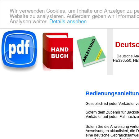
Wir verwenden Cookies, um Inhalte und Anzeigen zu pers
Website zu analysieren. Außerdem geben wir Informatio
Analysen weiter.
Details ansehen
Deutsche Bedienungsanleitung Downloaden
| Wir finden für Sie das deutsches
Deutsc
Deutsche Anwe
HE330550, HE3
Bedienungsanleitun
Gesetzlich ist jeder Verkäufer v
Sofern dem Zubehör für Backof
Verkäufer auf jeden Fall nachzul
Sofern Sie die Anweisung verlo
Anweisungen aktualisiert, die
eine deutsche Gebrauchsanweis