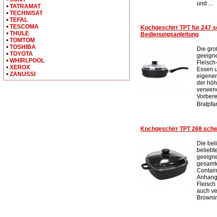
und ...
•
TATRAMAT
•
TECHNISAT
•
TEFAL
•
TESCOMA
Kochgeschirr TPT für 247 
•
THULE
Bedienungsanleitung
•
TOMTOM
•
TOSHIBA
Die gro
•
TOYOTA
geeigne
•
WHIRLPOOL
Fleisch
•
XEROX
Essen u
•
ZANUSSI
eigenen
der höh
verwend
Vorbere
Bratpfa
Kochgeschirr TPT 268 schw
Die bel
beliebt
geeigne
gesamte
Contain
Anhang 
Fleisch
auch ve
Brownin