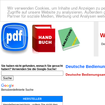
Wir verwenden Cookies, um Inhalte und Anzeigen zu per
Zugriffe auf unsere Website zu analysieren. Außerdem 
Partner für soziale Medien, Werbung und Analysen weit
Deutsche Bedienungsanleitung Downloaden
| Wir finden für Sie das deutsches
We
Deut
Sie haben nicht gefunden, wonach Sie gesucht
Deutsche Bedienun
haben?
Verwenden Sie die Google-Suche!
Deutsche Bedienungsanl
Benutzerdefinierte Suche
HERSTELLER
Herstellerverzeichnis - sofern Sie nicht den