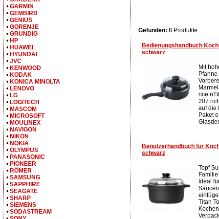
•
GARMIN
•
GEMBIRD
•
GENIUS
•
GORENJE
Gefunden:
8 Produkte
•
GRUNDIG
•
HP
Bedienungshandbuch Kochg
•
HUAWEI
schwarz
•
HYUNDAI
•
JVC
Mit hoh
•
KENWOOD
Pfanne 
•
KODAK
Vorbere
•
KONICA MINOLTA
Marmela
•
LENOVO
rice.nT
•
LG
207 rich
•
LOGITECH
auf die
•
MASCOM
Paket e
•
MICROSOFT
Glasdec
•
MOULINEX
•
NAVIGON
•
NIKON
•
NOKIA
Benutzerhandbuch für Koch
•
OLYMPUS
schwarz
•
PANASONIC
•
PIONEER
Topf Su
•
RÖMER
Familie 
•
SAMSUNG
Ideal f
•
SAPPHIRE
Saucen,
•
SEAGATE
einfüge
•
SHARP
Titan To
•
SIEMENS
Kochen,
•
SODASTREAM
Verpack
•
SONY