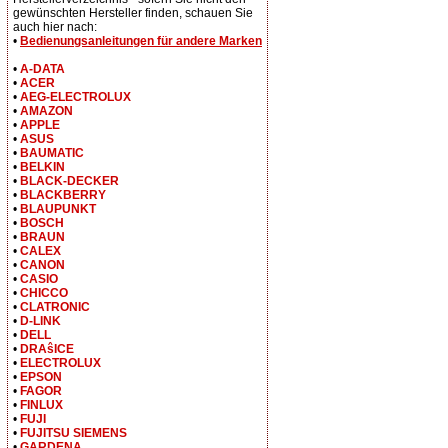
gewünschten Hersteller finden, schauen Sie
auch hier nach:
•
Bedienungsanleitungen für andere Marken
•
A-DATA
•
ACER
•
AEG-ELECTROLUX
•
AMAZON
•
APPLE
•
ASUS
•
BAUMATIC
•
BELKIN
•
BLACK-DECKER
•
BLACKBERRY
•
BLAUPUNKT
•
BOSCH
•
BRAUN
•
CALEX
•
CANON
•
CASIO
•
CHICCO
•
CLATRONIC
•
D-LINK
•
DELL
•
DRAŝICE
•
ELECTROLUX
•
EPSON
•
FAGOR
•
FINLUX
•
FUJI
•
FUJITSU SIEMENS
•
GARDENA