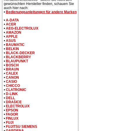
gewünschten Hersteller finden, schauen Sie
auch hier nach:
•
Bedienungsanleitungen für andere Marken
•
A-DATA
•
ACER
•
AEG-ELECTROLUX
•
AMAZON
•
APPLE
•
ASUS
•
BAUMATIC
•
BELKIN
•
BLACK-DECKER
•
BLACKBERRY
•
BLAUPUNKT
•
BOSCH
•
BRAUN
•
CALEX
•
CANON
•
CASIO
•
CHICCO
•
CLATRONIC
•
D-LINK
•
DELL
•
DRAŝICE
•
ELECTROLUX
•
EPSON
•
FAGOR
•
FINLUX
•
FUJI
•
FUJITSU SIEMENS
•
GARDENA