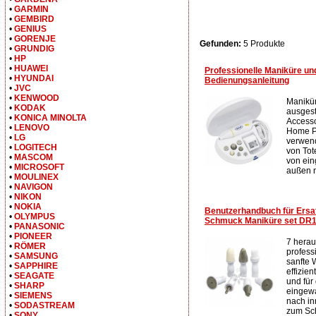
•
GARMIN
•
GEMBIRD
•
GENIUS
•
GORENJE
Gefunden:
5 Produkte
•
GRUNDIG
•
HP
•
HUAWEI
Professionelle Maniküre u
•
HYUNDAI
Bedienungsanleitung
•
JVC
•
KENWOOD
Manikür
•
KODAK
ausgest
•
KONICA MINOLTA
Accesso
•
LENOVO
Home Pf
•
LG
verwend
•
LOGITECH
von Tot
•
MASCOM
von ei
•
MICROSOFT
außen n
•
MOULINEX
•
NAVIGON
•
NIKON
•
NOKIA
Benutzerhandbuch für Ersat
•
OLYMPUS
Schmuck Maniküre set DR
•
PANASONIC
•
PIONEER
7 hera
•
RÖMER
profess
•
SAMSUNG
sanfte 
•
SAPPHIRE
effizie
•
SEAGATE
und für
•
SHARP
eingew
•
SIEMENS
nach inn
•
SODASTREAM
zum Sch
•
SONY