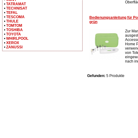
Oberflä
•
TATRAMAT
•
TECHNISAT
•
TEFAL
•
TESCOMA
Bedienungsanleitung für Po
•
THULE
grün
•
TOMTOM
•
TOSHIBA
Zur Man
•
TOYOTA
ausgest
•
WHIRLPOOL
Accesso
•
XEROX
Home Pf
•
ZANUSSI
verwend
von Tot
eingew
nach in
Gefunden:
5 Produkte