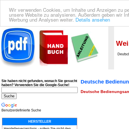
Wir verwenden Cookies, um Inhalte und Anzeigen zu pers
unsere Website zu analysieren. Außerdem geben wir Inf
Werbung und Analysen weiter.
Details ansehen
Deutsche Bedienungsanleitung Downloaden
| Wir finden für Sie das deutsches
Wei
Deutsche
Sie haben nicht gefunden, wonach Sie gesucht
Deutsche Bedienun
haben?
Verwenden Sie die Google-Suche!
Deutsche Bedienungsanl
Benutzerdefinierte Suche
HERSTELLER
Herstellerverzeichnis - sofern Sie nicht den