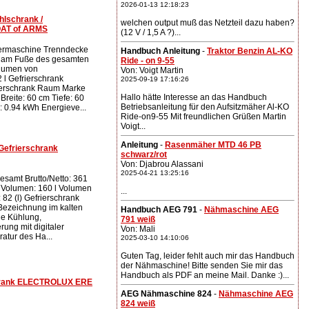
2026-01-13 12:18:23
hlschrank /
welchen output muß das Netzteil dazu haben?
OAT of ARMS
(12 V / 1,5 A ?)...
iermaschine Trenndecke
Handbuch Anleitung
-
Traktor Benzin AL-KO
k am Fuße des gesamten
Ride - on 9-55
olumen von
Von: Voigt Martin
 l Gefrierschrank
2025-09-19 17:16:26
rierschrank Raum Marke
Hallo hätte Interesse an das Handbuch
Breite: 60 cm Tiefe: 60
Betriebsanleitung für den Aufsitzmäher Al-KO
 0.94 kWh Energieve...
Ride-on9-55 Mit freundlichen Grüßen Martin
Voigt...
Anleitung
-
Rasenmäher MTD 46 PB
Gefrierschrank
schwarz/rot
Von: Djabrou Alassani
2025-04-21 13:25:16
samt Brutto/Netto: 361
k Volumen: 160 l Volumen
...
 82 (l) Gefrierschrank
 Bezeichnung im kalten
Handbuch AEG 791
-
Nähmaschine AEG
he Kühlung,
791 weiß
rung mit digitaler
Von: Mali
atur des Ha...
2025-03-10 14:10:06
Guten Tag, leider fehlt auch mir das Handbuch
der Nähmaschine! Bitte senden Sie mir das
Handbuch als PDF an meine Mail. Danke :)...
chrank ELECTROLUX ERE
AEG Nähmaschine 824
-
Nähmaschine AEG
824 weiß