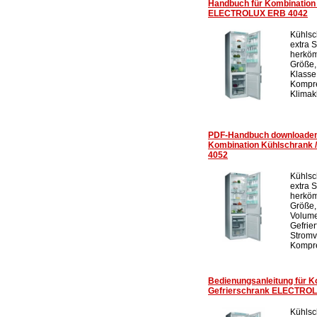
Handbuch für Kombination 
ELECTROLUX ERB 4042
Kühlsc
extra 
herköm
Größe,
Klasse
Kompre
Klimak
PDF-Handbuch downloade
Kombination Kühlschrank
4052
Kühlsc
extra 
herköm
Größe,
Volume
Gefrier
Stromv
Kompre
Bedienungsanleitung für K
Gefrierschrank ELECTRO
Kühlsc