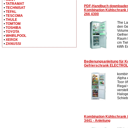
•
TATRAMAT
PDF-Handbuch downloade
•
TECHNISAT
Kombination Kühlschrank
•
TEFAL
266 4300
•
TESCOMA
•
THULE
The La
•
TOMTOM
den Ge
•
TOSHIBA
Volume
•
TOYOTA
Gefrie
•
WHIRLPOOL
Raum M
•
XEROX
cm Tie
•
ZANUSSI
kWh En
Bedienungsanleitung für K
Gefrierschrank ELECTROL
kombin
Alpha 
Toor ö
Regal 
verste
Haloge
Schiebe
Kombination Kühlschrank
3441 - Anleitung