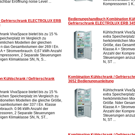
schbar Eröffnung noise Level ...
Kompressoren 1 K..
Bedienungshandbuch Kombination Küh
 / Gefrierschrank ELECTROLUX ERB
Gefrierschrank ELECTROLUX ERB 34
g
Kühlschrank VivaSp
hrank VivaSpace bietet bis zu 15 %
extra Speicherplatz
Speicherplatz im Vergleich zu
herkömmlichen Mod
mlichen Modellen der gleichen
Größe, das Gesamt
 n das Gesamtvolumen der 269 l En.
Klasse A + Stromve
 A + Stromverbrauch. 0,67 kWh Anzahl
Anzahl der Kompre
mpressoren, 2 Separate Steuerungen
Steuerungen anzuz
igen Klimaklasse SN, N, S...
N, ST ...
Kombination Kühlschrank / Gefriers
n Kühlschrank / Gefrierschrank
3652 Bedienungsanleitung
Kühlschrank VivaSp
hrank VivaSpace bietet bis zu 15 %
extra Speicherplatz
lichen Speicherplatz im Vergleich zu
herkömmlichen Mod
tionellen Modellen die gleiche Größe,
Größe. Nder Gesam
samtvolumen der 337 l En. Klasse
Klasse A + Stromve
rbrauch. 0.96 kWh Anzahl der
Anzahl der Kompre
ssoren, 2 Separate Steuerungen
Steuerungen anzuz
igen Klimaklasse SN, N, ST...
N, ST ...
Kombination Kühlschrank / Gefriers