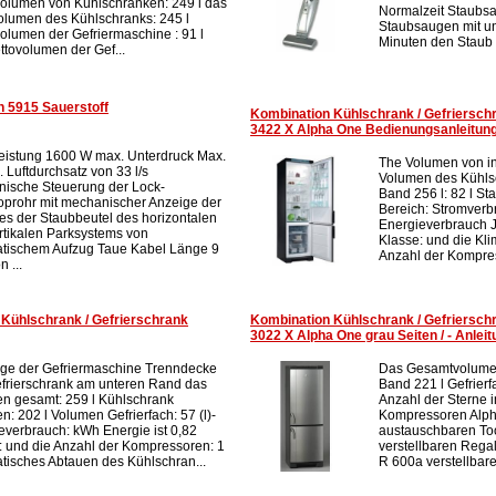
volumen von Kühlschränken: 249 l das
Normalzeit Staubsa
olumen des Kühlschranks: 245 l
Staubsaugen mit un
volumen der Gefriermaschine : 91 l
Minuten den Staub T
ttovolumen der Gef...
n 5915 Sauerstoff
Kombination Kühlschrank / Gefriers
3422 X Alpha One Bedienungsanleitun
eistung 1600 W max. Unterdruck Max.
The Volumen von in
 Luftdurchsatz von 33 l/s
Volumen des Kühlsc
onische Steuerung der Lock-
Band 256 l: 82 l St
oprohr mit mechanischer Anzeige der
Bereich: Stromverb
des der Staubbeutel des horizontalen
Energieverbrauch J
rtikalen Parksystems von
Klasse: und die Kl
tischem Aufzug Taue Kabel Länge 9
Anzahl der Kompress
n ...
Kühlschrank / Gefrierschrank
Kombination Kühlschrank / Gefriers
3022 X Alpha One grau Seiten / - Anleit
ge der Gefriermaschine Trenndecke
Das Gesamtvolumen
frierschrank am unteren Rand das
Band 221 l Gefrierf
n gesamt: 259 l Kühlschrank
Anzahl der Sterne i
: 202 l Volumen Gefrierfach: 57 (l)-
Kompressoren Alpha
everbrauch: kWh Energie ist 0,82
austauschbaren Too
: und die Anzahl der Kompressoren: 1
verstellbaren Regal
tisches Abtauen des Kühlschran...
R 600a verstellbare.