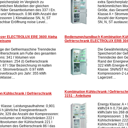
Speicherplatz im Vergleich zu
extra Speicherplatz
mlichen Modellen der gleichen
herkömmlichen Mod
 Nder Gesamtvolumen des 337 l En.
Größe, das Gesamt
 und Verbrauch. 0.96 kWh Anzahl der
Klasse A + Stromve
ssoren 1 Klimaklasse SN, N, ST
Anzahl der Kompre
schbar Eröffnung noise Level...
SN, N, ST austausch
reezer ELECTROLUX ERE 3600 Alpha
Bedienungshandbuch Kombination Küh
eisung
Gefrierschrank ELECTROLUX ERB 30
ge der Gefriermaschine Trenndecke
Die Gewährleistung
frierschrank am Fuße des gesamten
Speicherort der Ge
ns: 341 l Volumen von
Trenndecke den Ge
hränken: 254 (l) Gefrierschrank
Rand der Energieve
: 87 l Star Bezeichnung im kalten
322 kWh Energie-Kl
h: Stromverbrauch: 0.97 kWh
Klasse: SN/N/ST K
everbrauch pro Jahr: 355 kWh
Kompressoren-2-Le
klasse:...
Lagerzeit ...
Kombination Kühlschrank / Gefriers
n Kühlschrank / Gefrierschrank
3151 - Anleitung
Energy Klasse: A +
 Klasse: Leistungsaufnahme: 0,901
kWh/24 h 0,734 jäh
 h jährliche Energieverbrauch
kWh/Jahr bis 268 d
hr, 329 die Anzahl der Kompressoren:
Kompressoren: 1 B
tovolumen von Kühlschränken 222 l
Kühlschränken 222 
ttovolumen der Kühlschrank 221 l
Kühlschrank 221 l 
volumen des Gefrierschrank 86 l das