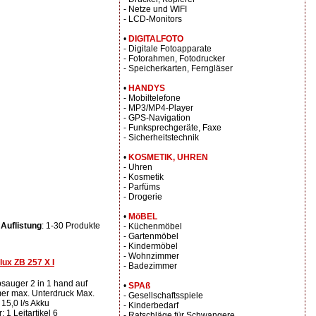
- Netze und WIFI
- LCD-Monitors
•
DIGITALFOTO
- Digitale Fotoapparate
- Fotorahmen, Fotodrucker
- Speicherkarten, Ferngläser
•
HANDYS
- Mobiltelefone
- MP3/MP4-Player
- GPS-Navigation
- Funksprechgeräte, Faxe
- Sicherheitstechnik
•
KOSMETIK, UHREN
- Uhren
- Kosmetik
- Parfüms
- Drogerie
•
MöBEL
Auflistung
: 1-30 Produkte
- Küchenmöbel
- Gartenmöbel
- Kindermöbel
- Wohnzimmer
ux ZB 257 X I
- Badezimmer
bsauger 2 in 1 hand auf
•
SPAß
er max. Unterdruck Max.
- Gesellschaftsspiele
15,0 l/s Akku
- Kinderbedarf
 1 Leitartikel 6
- Ratschläge für Schwangere