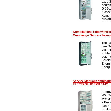
extra 
herköm
Größe.
Klasse
Kompre
austau
Kombination Fridgewithf
One-design Gebrauchsanw
The La
den Ge
Volume
Kühlsc
Volume
Bereic
Energi
Energie
Service Manual Kombinatio
ELECTROLUX ERB 3142
Energy
kWh/24
kWh/Ja
2 Brut
das Ne
Brutto