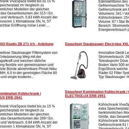
hrank VivaSpace bietet bis zu 15 %
Edelstahltüren des
Speicherplatz im Vergleich zu
Gefriermaschine T
mlichen Modellen der gleichen
Gefrierschrank am
 das Gesamtvolumen der 315 l En.
Volumens: 341 l V
 und Verbrauch. 0,93 kWh Anzahl der
Kühlschränken: 254 
ssoren 1 Klimaklasse SN, N, ST
Volume: 87 l Star 
schbar Eröffnung noise Level ...
Bereich: Stromverb
Energieverbrauch p
GO Rapito ZB 271 ich - Anleitung
Datasheet Staubsauger Electrolux X
bellose Staubsauger Filtersystem von
Innovative Gerät L
Entwässerung Weg mit der
Stromverbrauch: 265
fugalkraft und weichen übliche
Teleskoprohr Düse 
ung flexible von gemeinsamen und
Boden Vario 500 er
itzte Bürste abnehmbare Pinsel Akku
ErgoShock weiche 
-MH, 6.0 in der gereinigten Fläche 80
Räder 02 Filter S
und single kostenlo...
Typ Staubsauger: H
Datasheet Kombination Kühlschrank / 
ombination Kühlschrank /
ELECTROLUX ERB 2951
LUX ERB 2941
Kühlschrank VivaSp
hrank VivaSpace bietet bis zu 15 %
extra Speicherplatz
Speicherplatz im Vergleich zu
herkömmlichen Mod
mlichen Modellen der gleichen
Größe, das Gesamtv
 das Gesamtvolumen der 269 l En.
Kühlschrank Volu
 und Verbrauch. 0.84 kWh Anzahl der
Gefrierschrank 61 l
ssoren 1 Klimaklasse SN, N, ST
Stromverbrauch. 0,