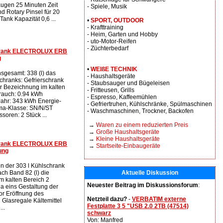
ugen 25 Minuten Zeit
- Spiele, Musik
d Rotary Pinsel für 20
ank Kapazität 0,6 ...
•
SPORT, OUTDOOR
- Krafttraining
- Heim, Garten und Hobby
- uto-Motor-Reifen
- Züchterbedarf
chrank ELECTROLUX ERB
g
•
WEIßE TECHNIK
sgesamt: 338 (l) das
- Haushaltsgeräte
hranks: Gefrierschrank
- Staubsauger und Bügeleisen
ar Bezeichnung im kalten
- Fritteusen, Grills
rauch: 0.94 kWh
- Espresso, Kaffeemühlen
ahr: 343 kWh Energie-
- Gefriertruhen, Kühlschränke, Spülmaschinen
ima-Klasse: SN/N/ST
- Waschmaschinen, Trockner, Backofen
oren: 2 Stück ...
→
Waren zu einem reduzierten Preis
→
Große Haushaltsgeräte
→
Kleine Haushaltsgeräte
chrank ELECTROLUX ERB
→
Startseite-Einbaugeräte
ung
 der 303 l Kühlschrank
ach Band 82 (l) die
Aktuelle Diskussion
m kalten Bereich 2
Neuester Beitrag im Diskussionsforum
:
 eins Gestaltung der
r Eröffnung des
Netzteil dazu?
-
VERBATIM externe
 Glasregale Kältemittel
Festplatte 3 5 "USB 2.0 2TB (47514)
..
schwarz
Von: Manfred