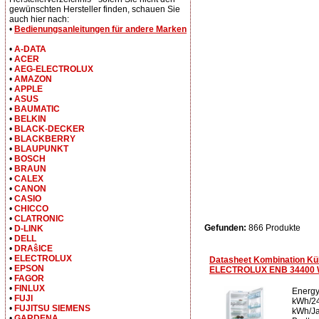
gewünschten Hersteller finden, schauen Sie
auch hier nach:
•
Bedienungsanleitungen für andere Marken
•
A-DATA
•
ACER
•
AEG-ELECTROLUX
•
AMAZON
•
APPLE
•
ASUS
•
BAUMATIC
•
BELKIN
•
BLACK-DECKER
•
BLACKBERRY
•
BLAUPUNKT
•
BOSCH
•
BRAUN
•
CALEX
•
CANON
•
CASIO
•
CHICCO
•
CLATRONIC
Gefunden:
866 Produkte
•
D-LINK
•
DELL
•
DRAŝICE
•
ELECTROLUX
Datasheet Kombination Küh
•
EPSON
ELECTROLUX ENB 34400 
•
FAGOR
•
FINLUX
Energy
•
FUJI
kWh/24
•
FUJITSU SIEMENS
kWh/Ja
•
GARDENA