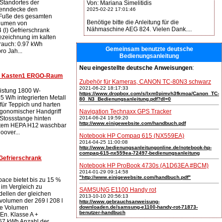
 Standortes der
Von: Mariana Simelitidis
renndecke den
2025-02-22 17:01:46
 Fuße des gesamten
Benötige bitte die Anleitung für die
olumen von
Nähmaschine AEG 824. Vielen Dank....
(l) Gefrierschrank
Bezeichnung im kalten
rauch: 0.97 kWh
Gemeinsam benutzte deutsche
ro Jah...
Bedienungsanleitung
Neu eingestellte deutsche Anweisungen
:
XL Kasten1 ERGO-Raum
Zubehör für Kameras, CANON TC-80N3 schwarz
2021-06-22 18:17:33
eistung 1800 W-
https://www.dropbox.com/s/lxm0pimvh3fkmoa/Canon_TC-
 W/h integrierten Metall
80_N3_Bedienungsanleitung.pdf?dl=0
für Teppich und harten
gonomischer Handgriff
Navigation Technaxx GPS Tracker
Stossstange hinten
2014-06-24 19:59:20
http://www.einigewebsite.com/handbuch.pdf
ystem HEPA H12 waschbar
oover...
Notebook HP Compaq 615 (NX559EA)
2014-04-25 11:00:08
http://www.bedienungsanleitungonline.de/notebook-hp-
compaq-615-nx559ea-72497-bedienungsanleitung
Gefrierschrank
Notebook HP ProBook 4730s (A1D63EA #BCM)
2014-01-29 09:14:58
"http://www.einigewebsite.com/handbuch.pdf"
ace bietet bis zu 15 %
 im Vergleich zu
SAMSUNG E1100 Handy rot
ellen der gleichen
2013-10-10 20:56:13
olumen der 269 l 208 l
http://www.gebrauchsanweisung-
me Volumen
downloaden.de/samsung-e1100-handy-rot-71873-
benutzer-handbuch
 En. Klasse A +
67 kWh Anzahl der