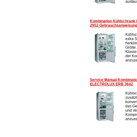
austau
Kombination Kühlschrank
2952 Gebrauchsanweisun
Kühlsc
extra 
herköm
Größe.
Klasse
der Ko
anzuze
Service Manual Kombinatio
ELECTROLUX ERB 3642
Kühlsc
zusätz
konven
das Ge
und Ve
Kompre
anzuze