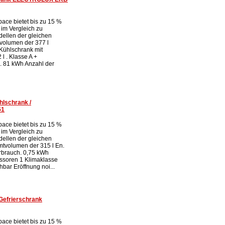
ace bietet bis zu 15 %
 im Vergleich zu
ellen der gleichen
volumen der 377 l
Kühlschrank mit
l . Klasse A +
. 81 kWh Anzahl der
hlschrank /
51
ace bietet bis zu 15 %
 im Vergleich zu
ellen der gleichen
tvolumen der 315 l En.
rbrauch. 0,75 kWh
ssoren 1 Klimaklasse
bar Eröffnung noi...
Gefrierschrank
ace bietet bis zu 15 %