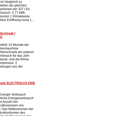
 im Vergleich zu
ellen der gleichen
volumen der 337 l En.
rbrauch. 0,77 kWh
ssoren 1 Klimaklasse
bar Eröffnung noise L...
lschrank /
46
sfrist: 24 Monate der
friermaschine
frierschrank am unteren
rbrauch für das Jahr:
asse: und die Klima-
ompressor: 2
itungen von der
chrank ELECTROLUX ERB
 Energie Verbrauch
rliche Energieverbrauch
ie Anzahl der
ruttovolumen von
l das Nettovolumen der
Bruttovolumen des