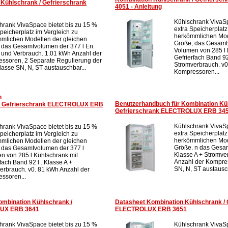
Kühlschrank / Gefrierschrank
4051 - Anleitung
Kühlschrank VivaSp
hrank VivaSpace bietet bis zu 15 %
extra Speicherplatz
Speicherplatz im Vergleich zu
herkömmlichen Mod
mlichen Modellen der gleichen
Größe, das Gesamt
 das Gesamtvolumen der 377 l En.
Volumen von 285 l 
 und Verbrauch. 1.01 kWh Anzahl der
Gefrierfach Band 92 
ssoren, 2 Separate Regulierung der
Stromverbrauch. v0
lasse SN, N, ST austauschbar...
Kompressoren...
n
Benutzerhandbuch für Kombination Kü
 / Gefrierschrank ELECTROLUX ERB
Gefrierschrank ELECTROLUX ERB 34
Kühlschrank VivaSp
hrank VivaSpace bietet bis zu 15 %
extra Speicherplatz
Speicherplatz im Vergleich zu
herkömmlichen Mod
mlichen Modellen der gleichen
Größe. n das Gesam
 das Gesamtvolumen der 377 l
Klasse A + Stromve
n von 285 l Kühlschrank mit
Anzahl der Kompre
fach Band 92 l . Klasse A +
SN, N, ST austausch
erbrauch. v0. 81 kWh Anzahl der
ssoren...
ombination Kühlschrank /
Datasheet Kombination Kühlschrank / 
LUX ERB 3641
ELECTROLUX ERB 3651
hrank VivaSpace bietet bis zu 15 %
Kühlschrank VivaSp