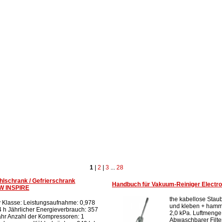
1
|
2
|
3
...
28
lschrank / Gefrierschrank
Handbuch für Vakuum-Reiniger Electrol
W INSPIRE
the kabellose Stau
 Klasse: Leistungsaufnahme: 0,978
und kleben + hamm
 h Jährlicher Energieverbrauch: 357
2,0 kPa. Luftmenge 
hr Anzahl der Kompressoren: 1
Abwaschbarer Filter: