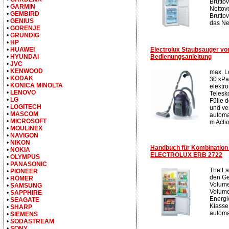
Brutto
•
GARMIN
Nettov
•
GEMBIRD
Brutto
•
GENIUS
das Ne
•
GORENJE
•
GRUNDIG
•
HP
Electrolux Staubsauger vo
•
HUAWEI
Bedienungsanleitung
•
HYUNDAI
•
JVC
•
KENWOOD
max. L
•
KODAK
30 kPa.
•
KONICA MINOLTA
elektr
•
LENOVO
Telesk
•
LG
Fülle 
•
LOGITECH
und ve
•
MASCOM
automa
•
MICROSOFT
m Actio
•
MOULINEX
•
NAVIGON
•
NIKON
Handbuch für Kombination 
•
NOKIA
ELECTROLUX ERB 2722
•
OLYMPUS
•
PANASONIC
The La
•
PIONEER
den Ge
•
RÖMER
Volume
•
SAMSUNG
Volumen
•
SAPPHIRE
Energi
•
SEAGATE
Klasse
•
SHARP
automa
•
SIEMENS
•
SODASTREAM
•
SONY