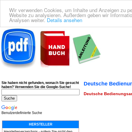
Wir verwenden Cookies, um Inhalte und Anzeigen zu pers
Website zu analysieren. Außerdem geben wir Informatio
Analysen weiter.
Details ansehen
Deutsche Bedienungsanleitung Downloaden
| Wir finden für Sie das deutsches
Sie haben nicht gefunden, wonach Sie gesucht
Deutsche Bedienu
haben?
Verwenden Sie die Google-Suche!
Deutsche Bedienungsan
Benutzerdefinierte Suche
HERSTELLER
Herstellerverzeichnis - sofern Sie nicht den