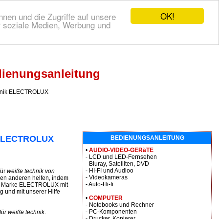
OK!
nen und die Zugriffe auf unsere
r soziale Medien, Werbung und
ienungsanleitung
chnik ELECTROLUX
n ELECTROLUX
BEDIENUNGSANLEITUNG
•
AUDIO-VIDEO-GERäTE
- LCD und LED-Fernsehen
- Bluray, Satelliten, DVD
- HI-FI und Audioo
für
weiße technik von
- Videokameras
en anderen helfen, indem
- Auto-Hi-fi
der Marke ELECTROLUX mit
g und mit unserer Hilfe
•
COMPUTER
- Notebooks und Rechner
- PC-Komponenten
ür weiße technik
.
- Drucker, Kopierer