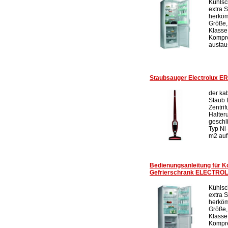
Kühlsc
extra 
herköm
Größe,
Klasse
Kompre
austau
Staubsauger Electrolux ER
der ka
Staub 
Zentri
Halter
geschl
Typ Ni
m2 auf 
Bedienungsanleitung für K
Gefrierschrank ELECTRO
Kühlsc
extra 
herköm
Größe,
Klasse
Kompre