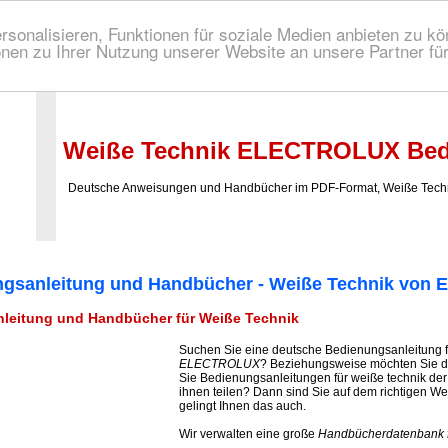
onalisieren, Funktionen für soziale Medien anbieten zu kön
nen zu Ihrer Nutzung unserer Website an unsere Partner fü
 Bedienungsanleitung!
Weiße Technik ELECTROLUX Bed
Deutsche Anweisungen und Handbücher im PDF-Format, Weiße Te
ngsanleitung und Handbücher - Weiße Technik vo
leitung und Handbücher für Weiße Technik
Suchen Sie eine deutsche Bedienungsanleitung 
ELECTROLUX
? Beziehungsweise möchten Sie d
Sie Bedienungsanleitungen für weiße technik 
ihnen teilen? Dann sind Sie auf dem richtigen We
gelingt Ihnen das auch.
Wir verwalten eine große
Handbücherdatenbank f