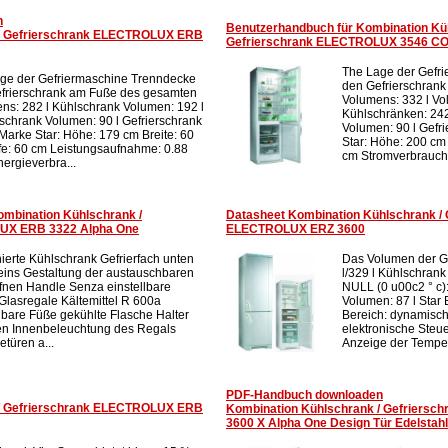
n
Benutzerhandbuch für Kombination Kü
 / Gefrierschrank ELECTROLUX ERB
Gefrierschrank ELECTROLUX 3546 C
The Lage der Gefr
ge der Gefriermaschine Trenndecke
den Gefrierschran
frierschrank am Fuße des gesamten
Volumens: 332 l V
ns: 282 l Kühlschrank Volumen: 192 l
Kühlschränken: 242
rschrank Volumen: 90 l Gefrierschrank
Volumen: 90 l Gef
arke Star: Höhe: 179 cm Breite: 60
Star: Höhe: 200 cm 
fe: 60 cm Leistungsaufnahme: 0.88
cm Stromverbrauch:
ergieverbra...
ombination Kühlschrank /
Datasheet Kombination Kühlschrank / 
UX ERB 3322 Alpha One
ELECTROLUX ERZ 3600
ierte Kühlschrank Gefrierfach unten
Das Volumen der Ge
eins Gestaltung der austauschbaren
l/329 l Kühlschran
ffnen Handle Senza einstellbare
NULL (0 u00c2 ° c):
Glasregale Kältemittel R 600a
Volumen: 87 l Star
llbare Füße gekühlte Flasche Halter
Bereich: dynamisc
n Innenbeleuchtung des Regals
elektronische Steue
türen a...
Anzeige der Temper
PDF-Handbuch downloaden
 / Gefrierschrank ELECTROLUX ERB
Kombination Kühlschrank / Gefriers
3600 X Alpha One Design Tür Edelstahl