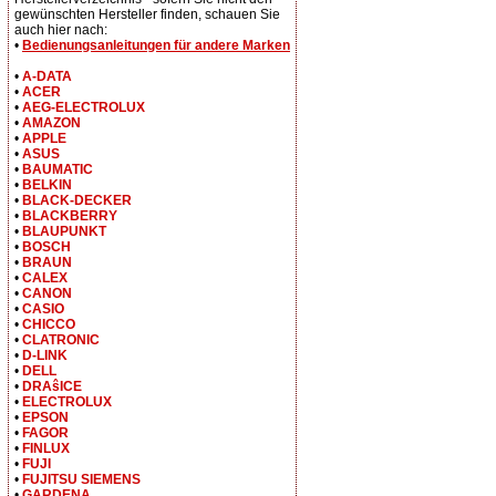
gewünschten Hersteller finden, schauen Sie
auch hier nach:
•
Bedienungsanleitungen für andere Marken
•
A-DATA
•
ACER
•
AEG-ELECTROLUX
•
AMAZON
•
APPLE
•
ASUS
•
BAUMATIC
•
BELKIN
•
BLACK-DECKER
•
BLACKBERRY
•
BLAUPUNKT
•
BOSCH
•
BRAUN
•
CALEX
•
CANON
•
CASIO
•
CHICCO
•
CLATRONIC
•
D-LINK
•
DELL
•
DRAŝICE
•
ELECTROLUX
•
EPSON
•
FAGOR
•
FINLUX
•
FUJI
•
FUJITSU SIEMENS
•
GARDENA