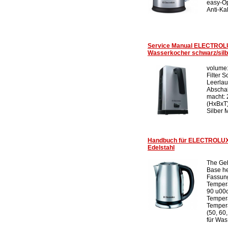
easy-O
Anti-Kal
Service Manual ELECTRO
Wasserkocher schwarz/silb
volume:
Filter 
Leerlau
Abschal
macht:
(HxBxT)
Silber M
Handbuch für ELECTROLU
Edelstahl
The Ge
Base he
Fassun
Tempera
90 u00c
Temper
Temper
(50, 60,
für Was.