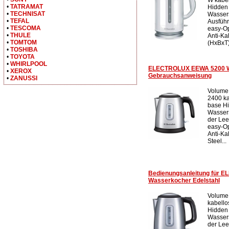
•
TATRAMAT
Hidden 
•
TECHNISAT
Wassers
•
TEFAL
Ausfüh
•
TESCOMA
easy-O
•
THULE
Anti-Ka
•
TOMTOM
(HxBxT):
•
TOSHIBA
•
TOYOTA
•
WHIRLPOOL
ELECTROLUX EEWA 5200 Wa
•
XEROX
Gebrauchsanweisung
•
ZANUSSI
Volume:
2400 ka
base Hi
Wassers
der Lee
easy-O
Anti-Kal
Steel...
Bedienungsanleitung für
Wasserkocher Edelstahl
Volume 
kabello
Hidden 
Wassers
der Lee