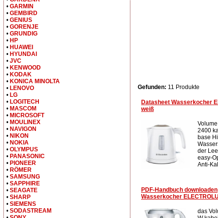
•
GARMIN
•
GEMBIRD
•
GENIUS
•
GORENJE
•
GRUNDIG
•
HP
•
HUAWEI
•
HYUNDAI
•
JVC
•
KENWOOD
•
KODAK
•
KONICA MINOLTA
Gefunden:
11 Produkte
•
LENOVO
•
LG
•
LOGITECH
Datasheet Wasserkocher
•
MASCOM
weiß
•
MICROSOFT
•
MOULINEX
Volume:
•
NAVIGON
2400 ka
•
NIKON
base H
•
NOKIA
Wassers
•
OLYMPUS
der Lee
•
PANASONIC
easy-O
•
PIONEER
Anti-Kal
•
RÖMER
•
SAMSUNG
•
SAPPHIRE
PDF-Handbuch downloaden
•
SEAGATE
Wasserkocher ELECTROLU
•
SHARP
•
SIEMENS
•
SODASTREAM
das Vol
•
SONY
W kabel