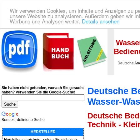
Wir verwenden Cookies, um Inhalte und Anzeigen zu pers
unsere Website zu analysieren. Außerdem geben wir Inf
Werbung und Analysen weiter.
Details ansehen
Deutsche Bedienungsanleitung Downloaden
| Wir finden für Sie das deutsches
Wasse
Bedien
Deutsche Anw
Sie haben nicht gefunden, wonach Sie gesucht
Deutsche B
haben?
Verwenden Sie die Google-Suche!
Wasser-Wa
Deutsche Bed
Benutzerdefinierte Suche
Technik - Kle
HERSTELLER
Herstellerverzeichnis - sofern Sie nicht den