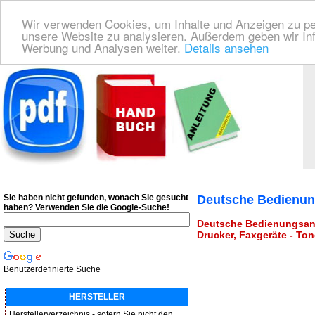
Wir verwenden Cookies, um Inhalte und Anzeigen zu pers
unsere Website zu analysieren. Außerdem geben wir Inf
Werbung und Analysen weiter.
Details ansehen
Deutsche Bedienungsanleitung Downloaden
| Wir finden für Sie das deutsches
Sie haben nicht gefunden, wonach Sie gesucht
Deutsche Bedienun
haben?
Verwenden Sie die Google-Suche!
Deutsche Bedienungsanl
Drucker, Faxgeräte - Ton
Benutzerdefinierte Suche
HERSTELLER
Herstellerverzeichnis - sofern Sie nicht den