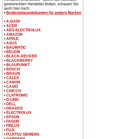
gewünschten Hersteller finden, schauen Sie
auch hier nach:
•
Bedienungsanleitungen für andere Marken
•
A-DATA
•
ACER
•
AEG-ELECTROLUX
•
AMAZON
•
APPLE
•
ASUS
•
BAUMATIC
•
BELKIN
•
BLACK-DECKER
•
BLACKBERRY
•
BLAUPUNKT
•
BOSCH
•
BRAUN
•
CALEX
•
CANON
•
CASIO
•
CHICCO
•
CLATRONIC
•
D-LINK
•
DELL
•
DRAŝICE
•
ELECTROLUX
•
EPSON
•
FAGOR
•
FINLUX
•
FUJI
•
FUJITSU SIEMENS
•
GARDENA