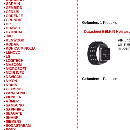
•
GARMIN
•
GEMBIRD
•
GENIUS
•
GORENJE
•
GRUNDIG
Gefunden:
1 Produkte
•
HP
•
HUAWEI
Datasheet BELKIN Holster 
•
HYUNDAI
•
JVC
PIN und
•
KENWOOD
Es ist 
•
KODAK
mit dem
•
KONICA MINOLTA
•
LENOVO
•
LG
•
LOGITECH
•
MASCOM
•
MICROSOFT
•
MOULINEX
•
NAVIGON
Gefunden:
1 Produkte
•
NIKON
•
NOKIA
•
OLYMPUS
•
PANASONIC
•
PIONEER
•
RÖMER
•
SAMSUNG
•
SAPPHIRE
•
SEAGATE
•
SHARP
•
SIEMENS
•
SODASTREAM
•
SONY