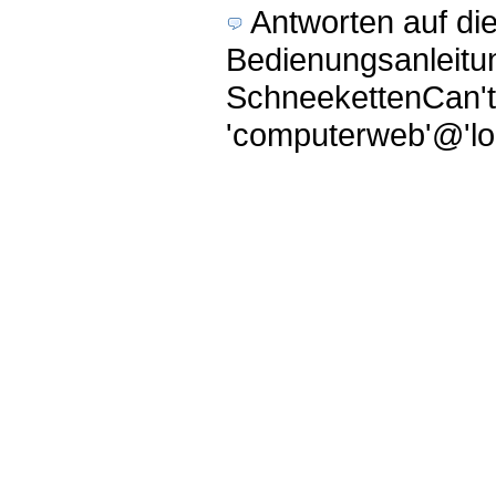
Antworten auf di
Bedienungsanleitu
SchneekettenCan't 
'computerweb'@'loc