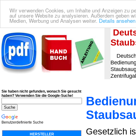
Wir verwenden Cookies, um Inhalte und Anzeigen zu pers
auf unsere Website zu analysieren. Außerdem geben wir
Medien, Werbung und Analysen weiter.
Details ansehen
Deutsche Bedienungsanleitung Downloaden
| Wir finden für Sie das deutsches
Deuts
Staub
Deutsche
Bedienung
Staubsaug
Zentrifuga
Sie haben nicht gefunden, wonach Sie gesucht
haben?
Verwenden Sie die Google-Suche!
Bedienun
Staubsa
Benutzerdefinierte Suche
Gesetzlich is
HERSTELLER