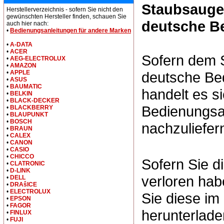
Staubsauge
Herstellerverzeichnis - sofern Sie nicht den
gewünschten Hersteller finden, schauen Sie
deutsche B
auch hier nach:
•
Bedienungsanleitungen für andere Marken
•
A-DATA
•
ACER
Sofern dem 
•
AEG-ELECTROLUX
•
AMAZON
deutsche Bed
•
APPLE
•
ASUS
•
BAUMATIC
handelt es s
•
BELKIN
•
BLACK-DECKER
Bedienungsan
•
BLACKBERRY
•
BLAUPUNKT
•
BOSCH
nachzuliefer
•
BRAUN
•
CALEX
•
CANON
•
CASIO
•
CHICCO
Sofern Sie d
•
CLATRONIC
•
D-LINK
verloren hab
•
DELL
•
DRAŝICE
•
ELECTROLUX
Sie diese i
•
EPSON
•
FAGOR
herunterlade
•
FINLUX
•
FUJI