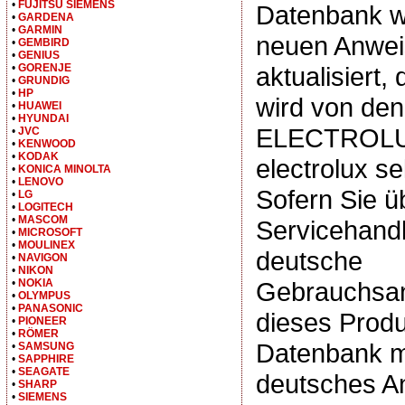
•
FUJITSU SIEMENS
Datenbank wi
•
GARDENA
•
GARMIN
neuen Anwe
•
GEMBIRD
•
GENIUS
•
GORENJE
aktualisiert,
•
GRUNDIG
•
HP
wird von de
•
HUAWEI
•
HYUNDAI
ELECTROLU
•
JVC
•
KENWOOD
•
KODAK
electrolux se
•
KONICA MINOLTA
•
LENOVO
Sofern Sie ü
•
LG
•
LOGITECH
•
MASCOM
Servicehand
•
MICROSOFT
•
MOULINEX
deutsche
•
NAVIGON
•
NIKON
•
NOKIA
Gebrauchsan
•
OLYMPUS
•
PANASONIC
dieses Produ
•
PIONEER
•
RÖMER
Datenbank m
•
SAMSUNG
•
SAPPHIRE
•
SEAGATE
deutsches A
•
SHARP
•
SIEMENS