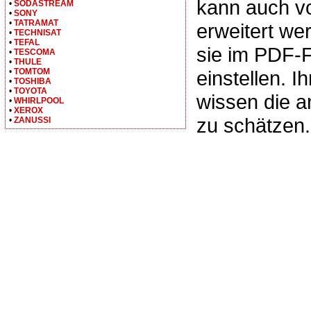
kann auch v
•
SODASTREAM
•
SONY
•
TATRAMAT
erweitert we
•
TECHNISAT
•
TEFAL
sie im PDF-
•
TESCOMA
•
THULE
•
TOMTOM
einstellen. I
•
TOSHIBA
•
TOYOTA
wissen die 
•
WHIRLPOOL
•
XEROX
zu schätzen.
•
ZANUSSI