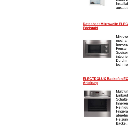
Install
austaus
Datasheet Mikrowelle EL
Edelstahl
Mikrowe
mechan
hervorr
Fenster
Speisen
integri
Durchm
technis
ELECTROLUX Backofen EOB 
Anleitung
Multifu
Einbaul
Schalte
Inneren
Reinig
Fingera
abnehmb
Heizung
Bäcke..