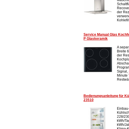
Schaltf
Recove
der Rezi
verwend
Kohlefilt
Service Manual Glas Koch
P Glaskeramik
A separ
Breite 
der Res
Kochpla
Abschal
Program
Signal,
Minute T
Restwär
Bedienungsanleitung für 
23510
Einbau-
Kühlsch
228/230
kWh/Ta
kWh/Jah
Klima-K