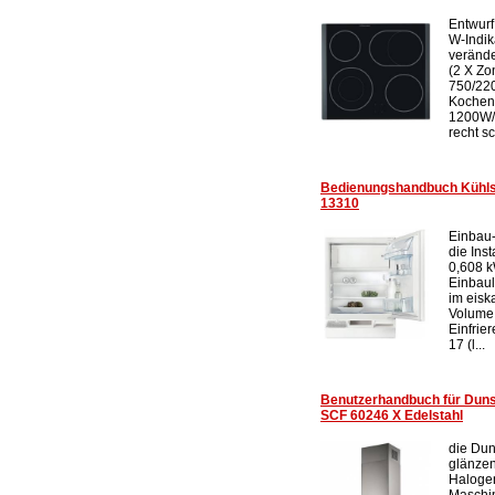
Entwurf
W-Indi
verände
(2 X Zo
750/22
Kochen 
1200W/
recht s
Bedienungshandbuch Küh
13310
Einbau-
die Ins
0,608 k
Einbau
im eisk
Volume (
Einfrie
17 (l...
Benutzerhandbuch für Du
SCF 60246 X Edelstahl
die Dun
glänzen
Halogen
Maschi