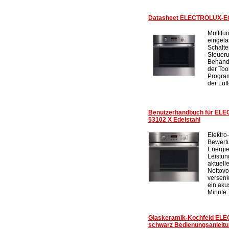
Datasheet ELECTROLUX-E
Multifu
eingela
Schalte
Steueru
Behand
der Too
Program
der Lüft
Benutzerhandbuch für EL
53102 X Edelstahl
Elektro
Bewert
Energie
Leistu
aktuell
Nettovo
versenk
ein aku
Minute 
Glaskeramik-Kochfeld EL
schwarz Bedienungsanleit