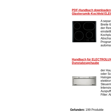
PDF-Handbuch downloaden
Glaskeramik-Kochfeld EL
A separ
Breite 
der Re
einstel
Kochpla
Abschal
Program
automat
Handbuch für ELECTROLUX 
Dunstabzugshaube
der Hau
oder Sc
Halogen
elektro
Steuern
Intensi
Auspuff
Filter: 
Gefunden:
199 Produkte