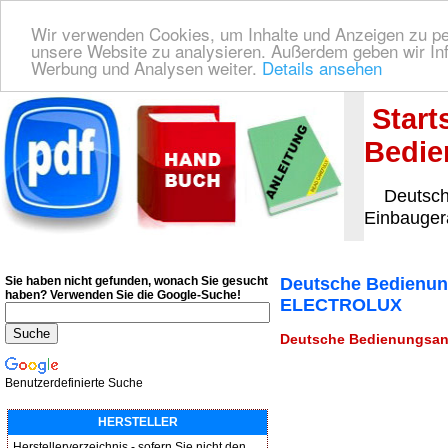
Wir verwenden Cookies, um Inhalte und Anzeigen zu pers
unsere Website zu analysieren. Außerdem geben wir Inf
Werbung und Analysen weiter.
Details ansehen
Deutsche Bedienungsanleitung Downloaden
| Wir finden für Sie das deutsches
Start
Bedie
Deutsche 
Einbauge
Sie haben nicht gefunden, wonach Sie gesucht
Deutsche Bedienung
haben?
Verwenden Sie die Google-Suche!
ELECTROLUX
Deutsche Bedienungsanl
Benutzerdefinierte Suche
HERSTELLER
Herstellerverzeichnis - sofern Sie nicht den