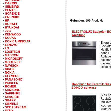
•
GARMIN
•
GEMBIRD
•
GENIUS
•
GORENJE
•
GRUNDIG
Gefunden:
199 Produkte
•
HP
•
HUAWEI
•
HYUNDAI
•
JVC
ELECTROLUX Backofen EOB 
•
KENWOOD
Anleitung
•
KODAK
•
KONICA MINOLTA
Energi
•
LENOVO
Backofe
•
LG
Heißluft
•
LOGITECH
hohe Hi
•
MASCOM
Auftau
•
MICROSOFT
elektro
•
MOULINEX
das Aud
•
NAVIGON
schalten
•
NIKON
•
NOKIA
•
OLYMPUS
•
PANASONIC
•
PIONEER
Handbuch für Keramik Gl
•
RÖMER
60040 X schwarz
•
SAMSUNG
•
SAPPHIRE
Glas Ke
•
SEAGATE
Restwä
•
SHARP
Indikat
•
SIEMENS
Kochen 
•
SODASTREAM
750/22
•
SONY