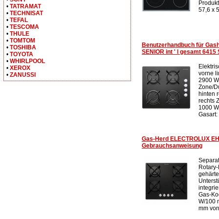
Produkt
•
TATRAMAT
57,6 x 
•
TECHNISAT
•
TEFAL
•
TESCOMA
•
THULE
•
TOMTOM
Benutzerhandbuch für Ga
•
TOSHIBA
SENIOR int ' l gesamt 6415
•
TOYOTA
•
WHIRLPOOL
Elektri
•
XEROX
vorne l
•
ZANUSSI
2900 W
Zone/D
hinten 
rechts
1000 W
Gasart: 
Gas-Herd ELECTROLUX E
Gebrauchsanweisung
Separat
Rotary-
gehärte
Unterst
integri
Gas-Koc
W/100 m
mm vorn