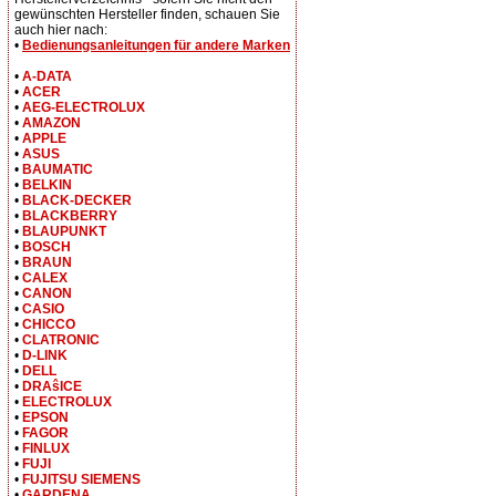
gewünschten Hersteller finden, schauen Sie
auch hier nach:
•
Bedienungsanleitungen für andere Marken
•
A-DATA
•
ACER
•
AEG-ELECTROLUX
•
AMAZON
•
APPLE
•
ASUS
•
BAUMATIC
•
BELKIN
•
BLACK-DECKER
•
BLACKBERRY
•
BLAUPUNKT
•
BOSCH
•
BRAUN
•
CALEX
•
CANON
•
CASIO
•
CHICCO
•
CLATRONIC
•
D-LINK
•
DELL
•
DRAŝICE
•
ELECTROLUX
•
EPSON
•
FAGOR
•
FINLUX
•
FUJI
•
FUJITSU SIEMENS
•
GARDENA