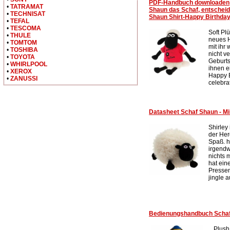
PDF-Handbuch downloaden
•
TATRAMAT
Shaun das Schaf, entscheide
•
TECHNISAT
Shaun Shirt-Happy Birthda
•
TEFAL
•
TESCOMA
Soft Pl
•
THULE
neues H
•
TOMTOM
mit ihr
•
TOSHIBA
nicht v
•
TOYOTA
Geburts
•
WHIRLPOOL
ihnen e
•
XEROX
Happy B
•
ZANUSSI
celebrati
Datasheet Schaf Shaun - Min
Shirley 
der Herd
Spaß. h
irgend
nichts 
hat ein
Pressen
jingle 
Bedienungshandbuch Schaf 
Plush 