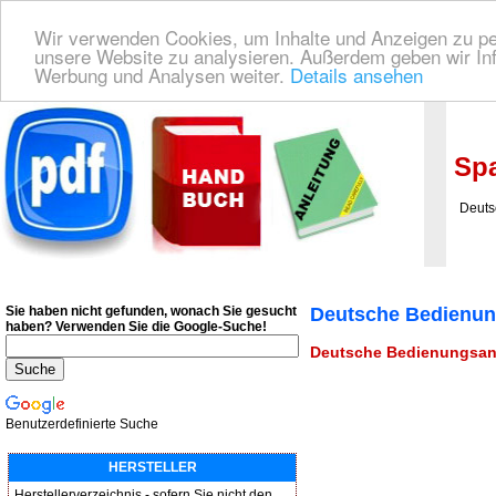
Wir verwenden Cookies, um Inhalte und Anzeigen zu pers
unsere Website zu analysieren. Außerdem geben wir Inf
Werbung und Analysen weiter.
Details ansehen
Deutsche Bedienungsanleitung Downloaden
| Wir finden für Sie das deutsches
Spa
Deutsc
Sie haben nicht gefunden, wonach Sie gesucht
Deutsche Bedienu
haben?
Verwenden Sie die Google-Suche!
Deutsche Bedienungsan
Benutzerdefinierte Suche
HERSTELLER
Herstellerverzeichnis - sofern Sie nicht den