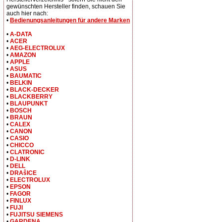
gewünschten Hersteller finden, schauen Sie
auch hier nach:
•
Bedienungsanleitungen für andere Marken
•
A-DATA
•
ACER
•
AEG-ELECTROLUX
•
AMAZON
•
APPLE
•
ASUS
•
BAUMATIC
•
BELKIN
•
BLACK-DECKER
•
BLACKBERRY
•
BLAUPUNKT
•
BOSCH
•
BRAUN
•
CALEX
•
CANON
•
CASIO
•
CHICCO
•
CLATRONIC
•
D-LINK
•
DELL
•
DRAŝICE
•
ELECTROLUX
•
EPSON
•
FAGOR
•
FINLUX
•
FUJI
•
FUJITSU SIEMENS
•
GARDENA