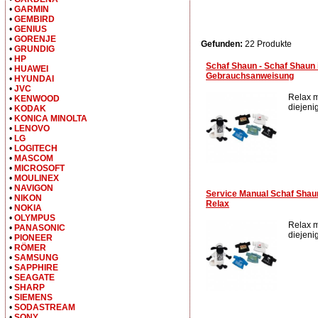
•
GARMIN
•
GEMBIRD
•
GENIUS
•
GORENJE
Gefunden:
22 Produkte
•
GRUNDIG
•
HP
Schaf Shaun - Schaf Shaun i
•
HUAWEI
Gebrauchsanweisung
•
HYUNDAI
•
JVC
Relax m
•
KENWOOD
diejenig
•
KODAK
•
KONICA MINOLTA
•
LENOVO
•
LG
•
LOGITECH
•
MASCOM
•
MICROSOFT
•
MOULINEX
•
NAVIGON
Service Manual Schaf Shaun
•
NIKON
Relax
•
NOKIA
•
OLYMPUS
Relax m
•
PANASONIC
diejenig
•
PIONEER
•
RÖMER
•
SAMSUNG
•
SAPPHIRE
•
SEAGATE
•
SHARP
•
SIEMENS
•
SODASTREAM
•
SONY