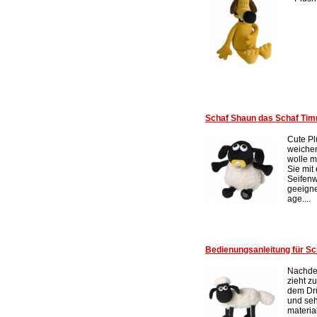
Schaf Shaun das Schaf Timm
Cute P
weichen
wolle m
Sie mit
Seifenw
geeigne
age....
Bedienungsanleitung für S
Nachde
zieht z
dem Dr
und seh
materia