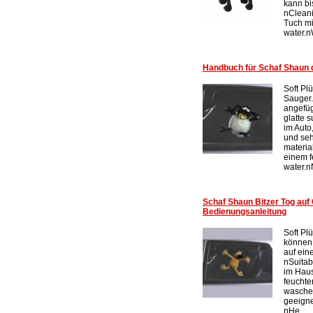
kann bi
nCleani
Tuch mi
water.n
Handbuch für Schaf Shaun 
Soft Pl
Sauger.
angefüg
glatte 
im Auto
und seh
materia
einem f
water.nN
Schaf Shaun Bitzer Tog auf
Bedienungsanleitung
Soft Pl
können 
auf ein
nSuitab
im Haus
feuchte
waschen
geeigne
nHe...