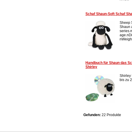
Schaf Shaun-Soft Schaf Sh
Sheep S
Shaun a
series.
age.nDi
nWeight:
Handbuch für Shaun das Sc
Shirley
Shirley
bis zu 2
Gefunden:
22 Produkte