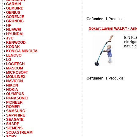
•
GARMIN
•
GEMBIRD
•
GENIUS
•
GORENJE
Gefunden:
1 Produkte
•
GRUNDIG
•
HP
Gokart Luvion WALKY - Anl
•
HUAWEI
•
HYUNDAI
EIN KL
•
JVC
einziga
•
KENWOOD
natürli
•
KODAK
•
KONICA MINOLTA
•
LENOVO
•
LG
•
LOGITECH
•
MASCOM
•
MICROSOFT
•
MOULINEX
Gefunden:
1 Produkte
•
NAVIGON
•
NIKON
•
NOKIA
•
OLYMPUS
•
PANASONIC
•
PIONEER
•
RÖMER
•
SAMSUNG
•
SAPPHIRE
•
SEAGATE
•
SHARP
•
SIEMENS
•
SODASTREAM
•
SONY