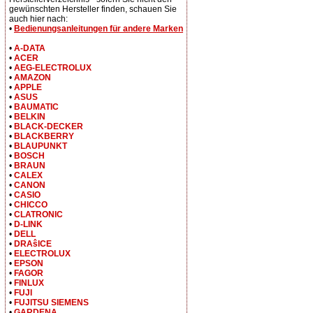
gewünschten Hersteller finden, schauen Sie
auch hier nach:
•
Bedienungsanleitungen für andere Marken
•
A-DATA
•
ACER
•
AEG-ELECTROLUX
•
AMAZON
•
APPLE
•
ASUS
•
BAUMATIC
•
BELKIN
•
BLACK-DECKER
•
BLACKBERRY
•
BLAUPUNKT
•
BOSCH
•
BRAUN
•
CALEX
•
CANON
•
CASIO
•
CHICCO
•
CLATRONIC
•
D-LINK
•
DELL
•
DRAŝICE
•
ELECTROLUX
•
EPSON
•
FAGOR
•
FINLUX
•
FUJI
•
FUJITSU SIEMENS
•
GARDENA