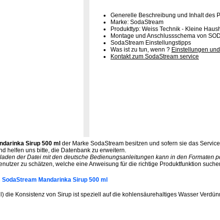
Generelle Beschreibung und Inhalt des 
Marke: SodaStream
Produkttyp: Weiss Technik - Kleine Hau
Montage und Anschlussschema von S
SodaStream Einstellungstipps
Was ist zu tun, wenn ?
Einstellungen und
Kontakt zum SodaStream service
darinka Sirup 500 ml
der Marke SodaStream besitzen und sofern sie das Servic
d helfen uns bitte, die Datenbank zu erweitern.
rladen der Datei mit den deutsche Bedienungsanleitungen kann in den Formaten pdf.
enutzer zu schätzen, welche eine Anweisung für die richtige Produktfunktion suche
s SodaStream Mandarinka Sirup 500 ml
l) die Konsistenz von Sirup ist speziell auf die kohlensäurehaltiges Wasser Verdün