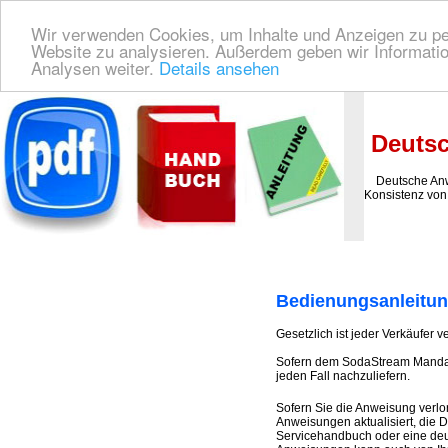
Wir verwenden Cookies, um Inhalte und Anzeigen zu pers
Website zu analysieren. Außerdem geben wir Informatio
Analysen weiter.
Details ansehen
Deutsche Bedienungsanleitung Downloaden
| Wir finden für Sie das deutsches
Deutsc
Deutsche Anwei
Konsistenz von 
Bedienungsanleitun
Gesetzlich ist jeder Verkäufer v
Sofern dem SodaStream Mandarin
jeden Fall nachzuliefern.
Sofern Sie die Anweisung verlo
Anweisungen aktualisiert, die
Servicehandbuch oder eine deu