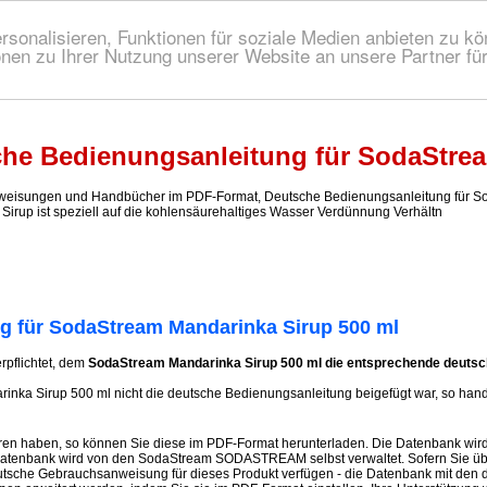
onalisieren, Funktionen für soziale Medien anbieten zu kön
nen zu Ihrer Nutzung unserer Website an unsere Partner fü
 Bedienungsanleitung!
he Bedienungsanleitung für SodaStrea
sungen und Handbücher im PDF-Format, Deutsche Bedienungsanleitung für SodaS
Sirup ist speziell auf die kohlensäurehaltiges Wasser Verdünnung Verhältn
g für SodaStream Mandarinka Sirup 500 ml
erpflichtet, dem
SodaStream Mandarinka Sirup 500 ml die entsprechende deutsc
ka Sirup 500 ml nicht die deutsche Bedienungsanleitung beigefügt war, so hande
ren haben, so können Sie diese im PDF-Format herunterladen. Die Datenbank wird
 Datenbank wird von den SodaStream SODASTREAM selbst verwaltet. Sofern Sie üb
tsche Gebrauchsanweisung für dieses Produkt verfügen - die Datenbank mit den 