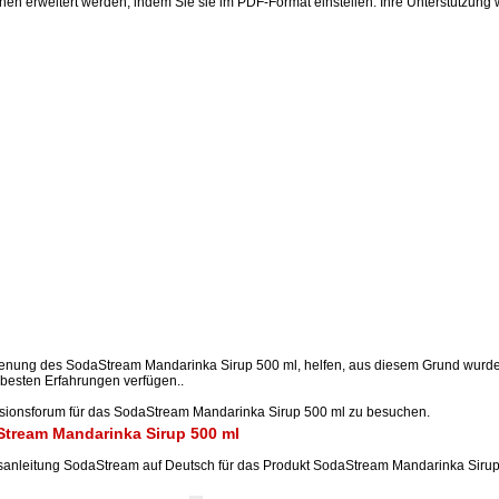
n erweitert werden, indem Sie sie im PDF-Format einstellen. Ihre Unterstützung
dienung des SodaStream Mandarinka Sirup 500 ml, helfen, aus diesem Grund wu
besten Erfahrungen verfügen..
ssionsforum für das SodaStream Mandarinka Sirup 500 ml zu besuchen.
tream Mandarinka Sirup 500 ml
eitung SodaStream auf Deutsch für das Produkt SodaStream Mandarinka Sirup 5