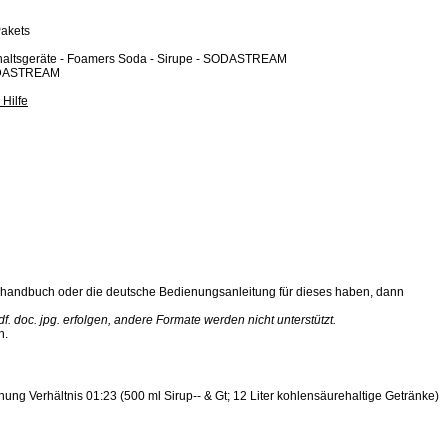
Pakets
shaltsgeräte - Foamers Soda - Sirupe - SODASTREAM
ODASTREAM
 Hilfe
ehandbuch oder die deutsche Bedienungsanleitung für dieses haben, dann
 doc. jpg. erfolgen, andere Formate werden nicht unterstützt.
n.
nung Verhältnis 01:23 (500 ml Sirup-- & Gt; 12 Liter kohlensäurehaltige Getränke)