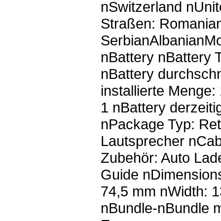
nSwitzerland nUni
Straßen: Romania
SerbianAlbanianM
nBattery nBattery 
nBattery durchschni
installierte Menge
1 nBattery derzeit
nPackage Typ: Reta
Lautsprecher nCabl
Zubehör: Auto Lad
Guide nDimensions
74,5 mm nWidth: 1
nBundle-nBundle mi