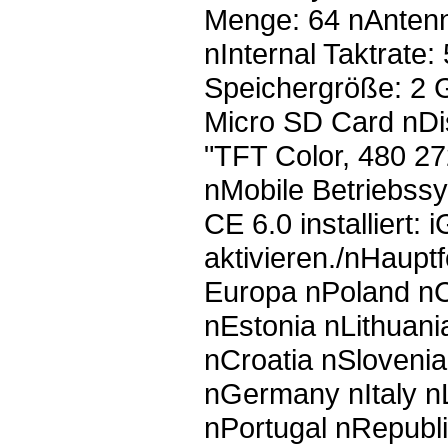
Menge: 64 nAntenn
nInternal Taktrate
Speichergröße: 2 G
Micro SD Card nDis
"TFT Color, 480 2
nMobile Betriebss
CE 6.0 installiert
aktivieren./nHaup
Europa nPoland n
nEstonia nLithuani
nCroatia nSloveni
nGermany nItaly 
nPortugal nRepubl