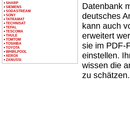
•
SHARP
Datenbank m
•
SIEMENS
•
SODASTREAM
deutsches A
•
SONY
•
TATRAMAT
kann auch v
•
TECHNISAT
•
TEFAL
•
TESCOMA
erweitert we
•
THULE
•
TOMTOM
sie im PDF-
•
TOSHIBA
•
TOYOTA
•
WHIRLPOOL
einstellen. I
•
XEROX
•
ZANUSSI
wissen die 
zu schätzen.