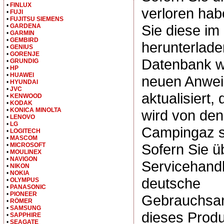
•
FINLUX
verloren hab
•
FUJI
•
FUJITSU SIEMENS
Sie diese i
•
GARDENA
•
GARMIN
•
GEMBIRD
herunterlade
•
GENIUS
•
GORENJE
Datenbank wi
•
GRUNDIG
•
HP
•
HUAWEI
neuen Anwe
•
HYUNDAI
•
JVC
aktualisiert,
•
KENWOOD
•
KODAK
•
KONICA MINOLTA
wird von d
•
LENOVO
•
LG
Campingaz se
•
LOGITECH
•
MASCOM
Sofern Sie ü
•
MICROSOFT
•
MOULINEX
•
NAVIGON
Servicehand
•
NIKON
•
NOKIA
deutsche
•
OLYMPUS
•
PANASONIC
•
PIONEER
Gebrauchsan
•
RÖMER
•
SAMSUNG
dieses Produ
•
SAPPHIRE
•
SEAGATE