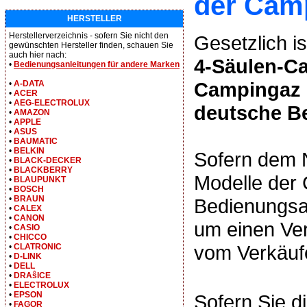
der Camp
HERSTELLER
Herstellerverzeichnis - sofern Sie nicht den
Gesetzlich is
gewünschten Hersteller finden, schauen Sie
auch hier nach:
4-Säulen-Ca
•
Bedienungsanleitungen für andere Marken
Campingaz G
•
A-DATA
•
ACER
•
AEG-ELECTROLUX
deutsche B
•
AMAZON
•
APPLE
•
ASUS
•
BAUMATIC
•
BELKIN
Sofern dem N
•
BLACK-DECKER
•
BLACKBERRY
Modelle der 
•
BLAUPUNKT
•
BOSCH
•
BRAUN
Bedienungsan
•
CALEX
•
CANON
um einen Ver
•
CASIO
•
CHICCO
vom Verkäufe
•
CLATRONIC
•
D-LINK
•
DELL
•
DRAŝICE
•
ELECTROLUX
•
EPSON
Sofern Sie d
•
FAGOR