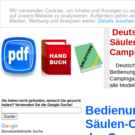
Wir verwenden Cookies, um Inhalte und Anzeigen zu pers
auf unsere Website zu analysieren. Außerdem geben wir
Medien, Werbung und Analysen weiter.
Details ansehen
Deutsche Bedienungsanleitung Downloaden
| Wir finden für Sie das deutsches
Deuts
Säule
Campin
Deutsche
Bedienungs
Campingaz 
alle Modell
Sie haben nicht gefunden, wonach Sie gesucht
haben?
Verwenden Sie die Google-Suche!
Bedienun
Säulen-C
Benutzerdefinierte Suche