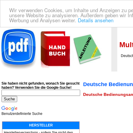
Wir verwenden Cookies, um Inhalte und Anzeigen zu pers
unsere Website zu analysieren. Außerdem geben wir Inf
Werbung und Analysen weiter.
Details ansehen
Deutsche Bedienungsanleitung Downloaden
| Wir finden für Sie das deutsches
Mult
Deutsche
Sie haben nicht gefunden, wonach Sie gesucht
Deutsche Bedienun
haben?
Verwenden Sie die Google-Suche!
Deutsche Bedienungsanl
Benutzerdefinierte Suche
HERSTELLER
Herstellerverzeichnis - sofern Sie nicht den