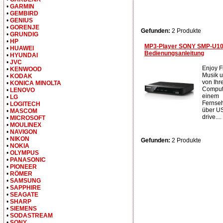
•
GARMIN
•
GEMBIRD
•
GENIUS
•
GORENJE
Gefunden:
2 Produkte
•
GRUNDIG
•
HP
MP3-Player SONY SMP-U10
•
HUAWEI
Bedienungsanleitung
•
HYUNDAI
•
JVC
Enjoy F
•
KENWOOD
Musik u
•
KODAK
von Ihr
•
KONICA MINOLTA
Comput
•
LENOVO
einem
•
LG
Fernseh
•
LOGITECH
über US
•
MASCOM
drive....
•
MICROSOFT
•
MOULINEX
•
NAVIGON
•
NIKON
Gefunden:
2 Produkte
•
NOKIA
•
OLYMPUS
•
PANASONIC
•
PIONEER
•
RÖMER
•
SAMSUNG
•
SAPPHIRE
•
SEAGATE
•
SHARP
•
SIEMENS
•
SODASTREAM
•
SONY