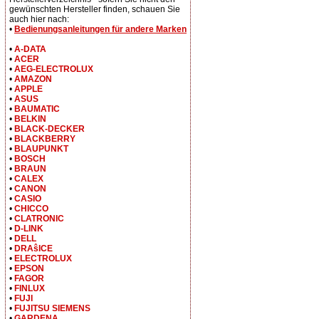
gewünschten Hersteller finden, schauen Sie
auch hier nach:
•
Bedienungsanleitungen für andere Marken
•
A-DATA
•
ACER
•
AEG-ELECTROLUX
•
AMAZON
•
APPLE
•
ASUS
•
BAUMATIC
•
BELKIN
•
BLACK-DECKER
•
BLACKBERRY
•
BLAUPUNKT
•
BOSCH
•
BRAUN
•
CALEX
•
CANON
•
CASIO
•
CHICCO
•
CLATRONIC
•
D-LINK
•
DELL
•
DRAŝICE
•
ELECTROLUX
•
EPSON
•
FAGOR
•
FINLUX
•
FUJI
•
FUJITSU SIEMENS
•
GARDENA