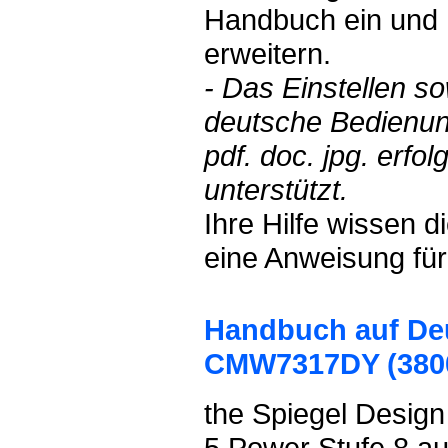
Handbuch ein und h
erweitern.
- Das Einstellen s
deutsche Bedienun
pdf. doc. jpg. erf
unterstützt.
Ihre Hilfe wissen 
eine Anweisung für
Handbuch auf De
CMW7317DY (3800
the Spiegel Design
5 Power Stufe 8 a