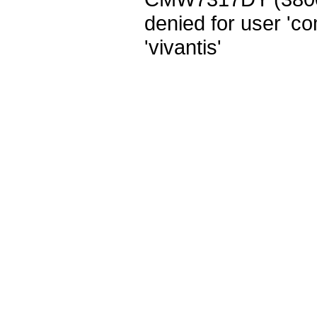
denied for user 'c
'vivantis'