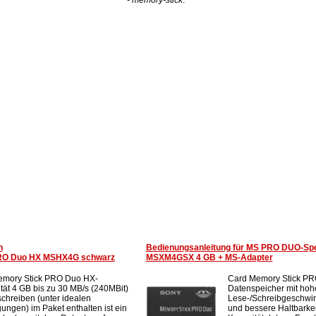
n
Bedienungsanleitung für MS PRO DUO-Spe
RO Duo HX MSHX4G schwarz
MSXM4GSX 4 GB + MS-Adapter
emory Stick PRO Duo HX-
Card Memory Stick PR
tät 4 GB bis zu 30 MB/s (240MBit)
Datenspeicher mit hoh
schreiben (unter idealen
Lese-/Schreibgeschwin
ungen) im Paket enthalten ist ein
und bessere Haltbarkeit