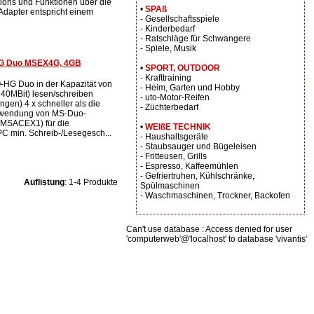
ions und Funktionen über die
•
SPAß
t Adapter entspricht einem
- Gesellschaftsspiele
- Kinderbedarf
- Ratschläge für Schwangere
- Spiele, Musik
HG Duo MSEX4G, 4GB
•
SPORT, OUTDOOR
- Krafttraining
HG Duo in der Kapazität von
- Heim, Garten und Hobby
240MBit) lesen/schreiben
- uto-Motor-Reifen
ngen) 4 x schneller als die
- Züchterbedarf
erwendung von MS-Duo-
(MSACEX1) für die
•
WEIßE TECHNIK
C min. Schreib-/Lesegesch...
- Haushaltsgeräte
- Staubsauger und Bügeleisen
- Fritteusen, Grills
- Espresso, Kaffeemühlen
- Gefriertruhen, Kühlschränke,
Auflistung
: 1-4 Produkte
Spülmaschinen
- Waschmaschinen, Trockner, Backofen
Can't use database : Access denied for user
'computerweb'@'localhost' to database 'vivantis'