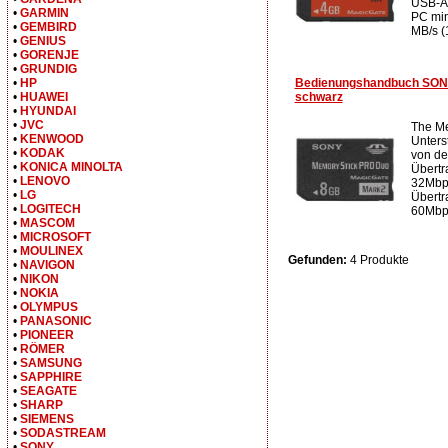
USB-Ad
•
GARMIN
PC min
•
GEMBIRD
MB/s (
•
GENIUS
•
GORENJE
•
GRUNDIG
Bedienungshandbuch SO
•
HP
schwarz
•
HUAWEI
•
HYUNDAI
•
JVC
The Me
•
KENWOOD
Unters
•
KODAK
von de
•
KONICA MINOLTA
Übertr
•
LENOVO
32Mbp
•
LG
Übertr
•
LOGITECH
60Mbps
•
MASCOM
•
MICROSOFT
•
MOULINEX
Gefunden:
4 Produkte
•
NAVIGON
•
NIKON
•
NOKIA
•
OLYMPUS
•
PANASONIC
•
PIONEER
•
RÖMER
•
SAMSUNG
•
SAPPHIRE
•
SEAGATE
•
SHARP
•
SIEMENS
•
SODASTREAM
•
SONY