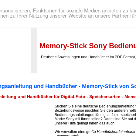
onalisieren, Funktionen für soziale Medien anbieten zu kön
nen zu Ihrer Nutzung unserer Website an unsere Partner fü
 Bedienungsanleitung!
Memory-Stick Sony Bedien
Deutsche Anweisungen und Handbücher im PDF-Format, 
gsanleitung und Handbücher - Memory-Stick von S
eitung und Handbücher für Digital-Foto - Speicherkarten - Memo
Suchen Sie eine deutsche Bedienungsanleitung 
Beziehungsweise möchten Sie den anderen helfe
Bedienungsanleitungen für digital-foto - speicher
Marke Sony mit ihnen teilen? Dann sind Sie auf 
unserer Hilfe gelingt Ihnen das auch.
Wir verwalten eine große
Handbücherdatenbank für
- memory-stick
.