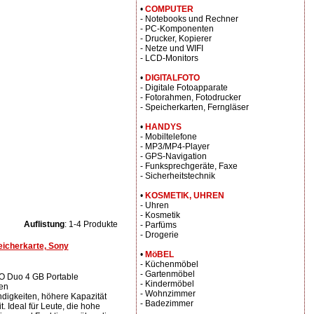
•
COMPUTER
- Notebooks und Rechner
- PC-Komponenten
- Drucker, Kopierer
- Netze und WIFI
- LCD-Monitors
•
DIGITALFOTO
- Digitale Fotoapparate
- Fotorahmen, Fotodrucker
- Speicherkarten, Ferngläser
•
HANDYS
- Mobiltelefone
- MP3/MP4-Player
- GPS-Navigation
- Funksprechgeräte, Faxe
- Sicherheitstechnik
•
KOSMETIK, UHREN
- Uhren
- Kosmetik
Auflistung
: 1-4 Produkte
- Parfüms
- Drogerie
icherkarte, Sony
•
MöBEL
- Küchenmöbel
- Gartenmöbel
O Duo 4 GB Portable
- Kindermöbel
en
- Wohnzimmer
digkeiten, höhere Kapazität
- Badezimmer
. Ideal für Leute, die hohe