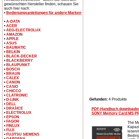
gewünschten Hersteller finden, schauen Sie
auch hier nach:
•
Bedienungsanleitungen für andere Marken
•
A-DATA
•
ACER
•
AEG-ELECTROLUX
•
AMAZON
•
APPLE
•
ASUS
•
BAUMATIC
•
BELKIN
•
BLACK-DECKER
•
BLACKBERRY
•
BLAUPUNKT
•
BOSCH
•
BRAUN
•
CALEX
•
CANON
•
CASIO
•
CHICCO
•
CLATRONIC
Gefunden:
4 Produkte
•
D-LINK
•
DELL
•
DRAŝICE
PDF-Handbuch downloade
•
ELECTROLUX
SONY Memory Card MS P
•
EPSON
•
FAGOR
The M
•
FINLUX
Kapazi
•
FUJI
lesen/
•
FUJITSU SIEMENS
Beding
•
GARDENA