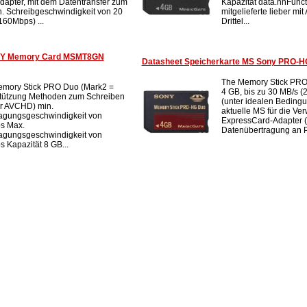
apter, mit dem Datentransfer zum
Kapazität data.nnFunct
. Schreibgeschwindigkeit von 20
mitgelieferte lieber mi
160Mbps) ...
Drittel...
NY Memory Card MSMT8GN
Datasheet Speicherkarte MS Sony PRO-
The Memory Stick PRO-
mory Stick PRO Duo (Mark2 =
4 GB, bis zu 30 MB/s (
tützung Methoden zum Schreiben
(unter idealen Bedingu
r AVCHD) min.
aktuelle MS für die V
agungsgeschwindigkeit von
ExpressCard-Adapter 
s Max.
Datenübertragung an P
agungsgeschwindigkeit von
 Kapazität 8 GB...