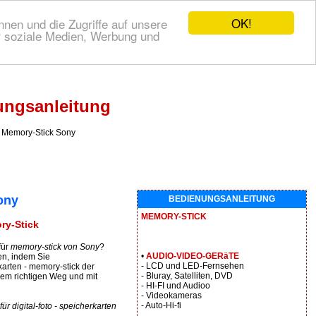
OK!
nen und die Zugriffe auf unsere
r soziale Medien, Werbung und
ungsanleitung
Memory-Stick Sony
ony
BEDIENUNGSANLEITUNG
MEMORY-STICK
ry-Stick
für
memory-stick von Sony
?
•
AUDIO-VIDEO-GERäTE
n, indem Sie
- LCD und LED-Fernsehen
karten - memory-stick der
- Bluray, Satelliten, DVD
dem richtigen Weg und mit
- HI-FI und Audioo
- Videokameras
- Auto-Hi-fi
 digital-foto - speicherkarten