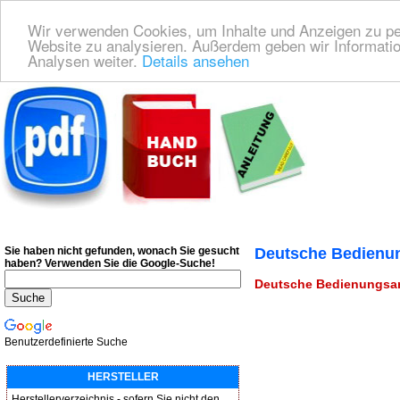
Wir verwenden Cookies, um Inhalte und Anzeigen zu pers
Website zu analysieren. Außerdem geben wir Informatio
Analysen weiter.
Details ansehen
Deutsche Bedienungsanleitung Downloaden
| Wir finden für Sie das deutsches
Sie haben nicht gefunden, wonach Sie gesucht
Deutsche Bedienun
haben?
Verwenden Sie die Google-Suche!
Deutsche Bedienungsanl
Benutzerdefinierte Suche
HERSTELLER
Herstellerverzeichnis - sofern Sie nicht den