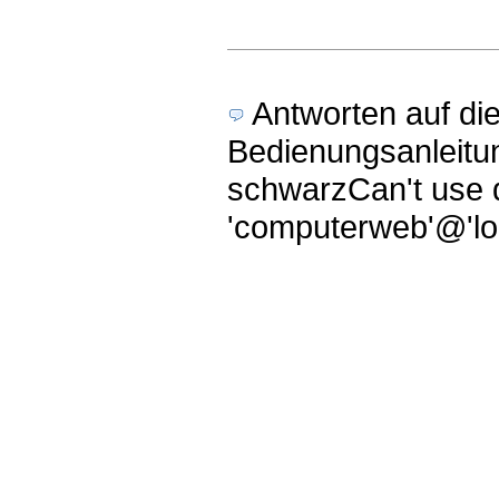
Antworten auf di
Bedienungsanleitu
schwarzCan't use d
'computerweb'@'loc