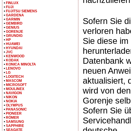
•
FINLUX
•
FUJI
•
FUJITSU SIEMENS
•
GARDENA
Sofern Sie d
•
GARMIN
•
GEMBIRD
•
GENIUS
verloren hab
•
GORENJE
•
GRUNDIG
Sie diese i
•
HP
•
HUAWEI
•
HYUNDAI
herunterlade
•
JVC
•
KENWOOD
Datenbank wi
•
KODAK
•
KONICA MINOLTA
neuen Anwe
•
LENOVO
•
LG
•
LOGITECH
aktualisiert,
•
MASCOM
•
MICROSOFT
wird von d
•
MOULINEX
•
NAVIGON
•
NIKON
Gorenje selb
•
NOKIA
•
OLYMPUS
Sofern Sie ü
•
PANASONIC
•
PIONEER
•
RÖMER
Servicehand
•
SAMSUNG
•
SAPPHIRE
deutsche
•
SEAGATE