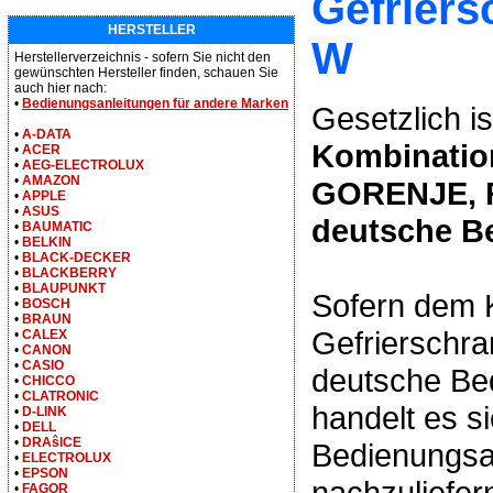
Gefrier
HERSTELLER
W
Herstellerverzeichnis - sofern Sie nicht den
gewünschten Hersteller finden, schauen Sie
auch hier nach:
•
Bedienungsanleitungen für andere Marken
Gesetzlich is
•
A-DATA
Kombination
•
ACER
•
AEG-ELECTROLUX
•
AMAZON
GORENJE, R
•
APPLE
•
ASUS
deutsche B
•
BAUMATIC
•
BELKIN
•
BLACK-DECKER
•
BLACKBERRY
•
BLAUPUNKT
Sofern dem 
•
BOSCH
•
BRAUN
Gefrierschr
•
CALEX
•
CANON
•
CASIO
deutsche Bed
•
CHICCO
•
CLATRONIC
handelt es s
•
D-LINK
•
DELL
•
DRAŝICE
Bedienungsan
•
ELECTROLUX
•
EPSON
nachzuliefer
•
FAGOR