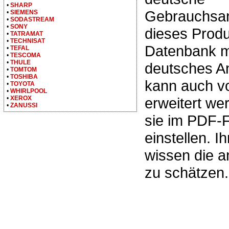
•
SHARP
Gebrauchsan
•
SIEMENS
•
SODASTREAM
•
SONY
dieses Produ
•
TATRAMAT
•
TECHNISAT
Datenbank m
•
TEFAL
•
TESCOMA
•
THULE
deutsches A
•
TOMTOM
•
TOSHIBA
kann auch v
•
TOYOTA
•
WHIRLPOOL
•
XEROX
erweitert we
•
ZANUSSI
sie im PDF-
einstellen. I
wissen die 
zu schätzen.