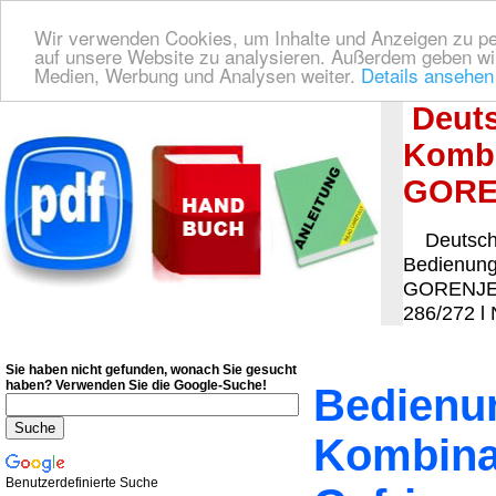
Wir verwenden Cookies, um Inhalte und Anzeigen zu pers
auf unsere Website zu analysieren. Außerdem geben wir
Medien, Werbung und Analysen weiter.
Details ansehen
Deutsche Bedienungsanleitung Downloaden
| Wir finden für Sie das deutsches
Deuts
Kombi
GORE
Deutsche
Bedienungs
GORENJE, 
286/272 l 
Sie haben nicht gefunden, wonach Sie gesucht
haben?
Verwenden Sie die Google-Suche!
Bedienun
Kombinat
Benutzerdefinierte Suche