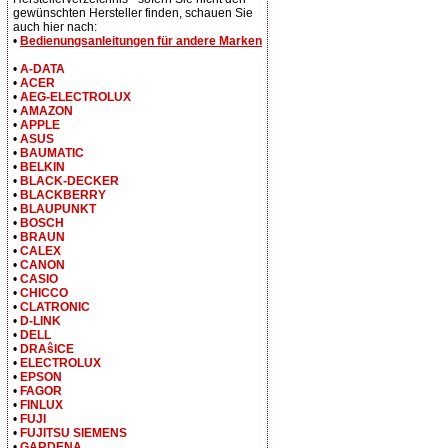
gewünschten Hersteller finden, schauen Sie
auch hier nach:
•
Bedienungsanleitungen für andere Marken
•
A-DATA
•
ACER
•
AEG-ELECTROLUX
•
AMAZON
•
APPLE
•
ASUS
•
BAUMATIC
•
BELKIN
•
BLACK-DECKER
•
BLACKBERRY
•
BLAUPUNKT
•
BOSCH
•
BRAUN
•
CALEX
•
CANON
•
CASIO
•
CHICCO
•
CLATRONIC
•
D-LINK
•
DELL
•
DRAŝICE
•
ELECTROLUX
•
EPSON
•
FAGOR
•
FINLUX
•
FUJI
•
FUJITSU SIEMENS
•
GARDENA