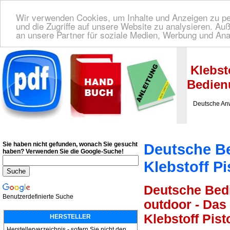
Wir verwenden Cookies, um Inhalte und Anzeigen zu per
und die Zugriffe auf unsere Website zu analysieren. A
an unsere Partner für soziale Medien, Werbung und Ana
Deutsche Bedienungsanleitung Downloaden
| Wir finden für Sie das deutsches
Klebst
Bedien
Deutsche Anwe
Sie haben nicht gefunden, wonach Sie gesucht
Deutsche B
haben?
Verwenden Sie die Google-Suche!
Klebstoff 
Deutsche Bedi
Benutzerdefinierte Suche
outdoor - Das 
Klebstoff Pist
HERSTELLER
Herstellerverzeichnis - sofern Sie nicht den