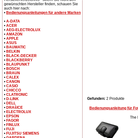
gewünschten Hersteller finden, schauen Sie
auch hier nach:
•
Bedienungsanleitungen für andere Marken
•
A-DATA
•
ACER
•
AEG-ELECTROLUX
•
AMAZON
•
APPLE
•
ASUS
•
BAUMATIC
•
BELKIN
•
BLACK-DECKER
•
BLACKBERRY
•
BLAUPUNKT
•
BOSCH
•
BRAUN
•
CALEX
•
CANON
•
CASIO
•
CHICCO
•
CLATRONIC
Gefunden:
2 Produkte
•
D-LINK
•
DELL
•
DRAŝICE
Bedienungsanleitung für Fot
•
ELECTROLUX
•
EPSON
The 
•
FAGOR
•
FINLUX
•
FUJI
•
FUJITSU SIEMENS
•
GARDENA