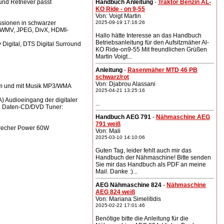
und Retriever passt
Handbuch Anleitung
-
Traktor Benzin AL-
KO Ride - on 9-55
Von: Voigt Martin
ssionen in schwarzer
2025-09-19 17:16:26
 WMV, JPEG, DivX, HDMI-
Hallo hätte Interesse an das Handbuch
Betriebsanleitung für den Aufsitzmäher Al-
igital, DTS Digital Surround
KO Ride-on9-55 Mit freundlichen Grüßen
Martin Voigt...
Anleitung
-
Rasenmäher MTD 46 PB
schwarz/rot
Von: Djabrou Alassani
om und mit Musik MP3/WMA
2025-04-21 13:25:16
 Audioeingang der digitaler
...
he Daten-CD/DVD Tuner:
Handbuch AEG 791
-
Nähmaschine AEG
791 weiß
sprecher Power 60W
Von: Mali
2025-03-10 14:10:06
Guten Tag, leider fehlt auch mir das
Handbuch der Nähmaschine! Bitte senden
Sie mir das Handbuch als PDF an meine
Mail. Danke :)...
AEG Nähmaschine 824
-
Nähmaschine
AEG 824 weiß
Von: Mariana Simelitidis
2025-02-22 17:01:46
Benötige bitte die Anleitung für die