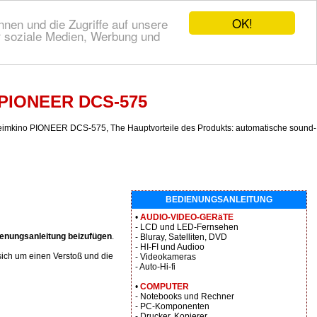
OK!
nen und die Zugriffe auf unsere
r soziale Medien, Werbung und
o PIONEER DCS-575
mkino PIONEER DCS-575, The Hauptvorteile des Produkts: automatische sound-
BEDIENUNGSANLEITUNG
•
AUDIO-VIDEO-GERäTE
- LCD und LED-Fernsehen
enungsanleitung beizufügen
.
- Bluray, Satelliten, DVD
- HI-FI und Audioo
ich um einen Verstoß und die
- Videokameras
- Auto-Hi-fi
•
COMPUTER
- Notebooks und Rechner
- PC-Komponenten
- Drucker, Kopierer