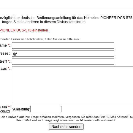
bezüglich der deutsche Bedienungsanleitung für das Heimkino PIONEER DCS-575 -
 - fragen Sie die anderen in diesem Diskussionsforum
 PIONEER DCS-575 einstellen
neten Felder sind Pflichtfelder, füllen Sie diese bitte aus.
Name
*
:
resse :
treff
*
:
rags
*
:
 ein
*
:
"
Anleitung
"
chutz)
 eine Antwort auf Ihre Frage erhalten möchten, vergessen Sie nicht das Feld "E-Mail-Adresse" au
Ihre E-Mail wird nicht angezeigt sowie auch nicht verwendet/missbraucht.