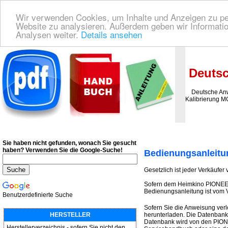
Wir verwenden Cookies, um Inhalte und Anzeigen zu pers
Website zu analysieren. Außerdem geben wir Informatio
Analysen weiter.
Details ansehen
Deutsche Bedienungsanleitung Downloaden
| Wir finden für Sie das deutsches
Deutsc
Deutsche Anwe
Kalibrierung MC
Sie haben nicht gefunden, wonach Sie gesucht
haben?
Verwenden Sie die Google-Suche!
Bedienungsanleitu
Gesetzlich ist jeder Verkäufer 
Sofern dem Heimkino PIONEER 
Bedienungsanleitung ist vom V
Benutzerdefinierte Suche
Sofern Sie die Anweisung ver
HERSTELLER
herunterladen. Die Datenbank 
Datenbank wird von den PIONE
Herstellerverzeichnis - sofern Sie nicht den