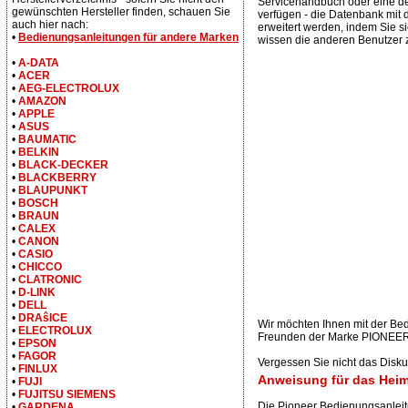
Servicehandbuch oder eine d
gewünschten Hersteller finden, schauen Sie
verfügen - die Datenbank mit
auch hier nach:
erweitert werden, indem Sie si
•
Bedienungsanleitungen für andere Marken
wissen die anderen Benutzer 
•
A-DATA
•
ACER
•
AEG-ELECTROLUX
•
AMAZON
•
APPLE
•
ASUS
•
BAUMATIC
•
BELKIN
•
BLACK-DECKER
•
BLACKBERRY
•
BLAUPUNKT
•
BOSCH
•
BRAUN
•
CALEX
•
CANON
•
CASIO
•
CHICCO
•
CLATRONIC
•
D-LINK
•
DELL
•
DRAŝICE
Wir möchten Ihnen mit der B
•
ELECTROLUX
Freunden der Marke PIONEER e
•
EPSON
•
FAGOR
Vergessen Sie nicht das Dis
•
FINLUX
Anweisung für das Hei
•
FUJI
•
FUJITSU SIEMENS
Die Pioneer Bedienungsanlei
•
GARDENA