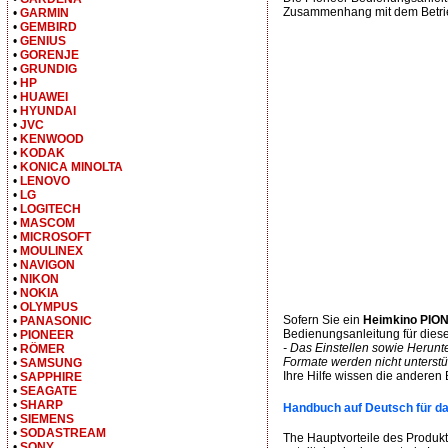
Zusammenhang mit dem Betrie
•
GARMIN
•
GEMBIRD
•
GENIUS
•
GORENJE
•
GRUNDIG
•
HP
•
HUAWEI
•
HYUNDAI
•
JVC
•
KENWOOD
•
KODAK
•
KONICA MINOLTA
•
LENOVO
•
LG
•
LOGITECH
•
MASCOM
•
MICROSOFT
•
MOULINEX
•
NAVIGON
•
NIKON
•
NOKIA
•
OLYMPUS
Sofern Sie ein
Heimkino PIO
•
PANASONIC
Bedienungsanleitung für diese
•
PIONEER
- Das Einstellen sowie Herunt
•
RÖMER
Formate werden nicht unterstüt
•
SAMSUNG
Ihre Hilfe wissen die anderen
•
SAPPHIRE
•
SEAGATE
•
SHARP
Handbuch auf Deutsch für 
•
SIEMENS
•
SODASTREAM
The Hauptvorteile des Produk
•
SONY