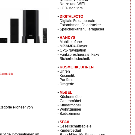
- Netze und WIFI
- LCD-Monitors
•
DIGITALFOTO
- Digitale Fotoapparate
- Fotorahmen, Fotodrucker
- Speicherkarten, Ferngläser
•
HANDYS
- Mobiltelefone
- MP3/MP4-Player
- GPS-Navigation
- Funksprechgeräte, Faxe
- Sicherheitstechnik
•
KOSMETIK, UHREN
- Uhren
ßeres Bild
- Kosmetik
- Parfüms
- Drogerie
•
MöBEL
- Küchenmöbel
- Gartenmöbel
- Kindermöbel
tegorie Pioneer von
- Wohnzimmer
- Badezimmer
•
SPAß
- Gesellschaftsspiele
- Kinderbedarf
chtige Informationen im
- Ratschläge für Schwangere