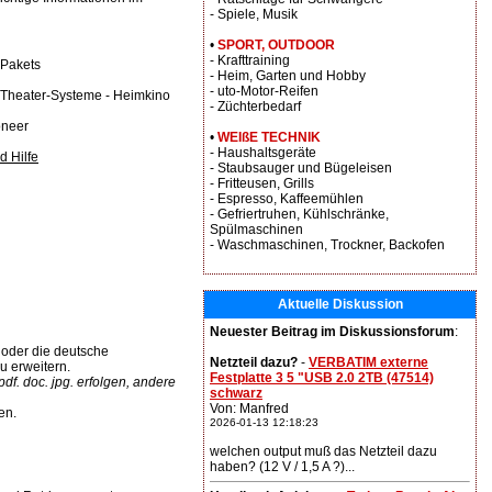
- Spiele, Musik
•
SPORT, OUTDOOR
- Krafttraining
 Pakets
- Heim, Garten und Hobby
- uto-Motor-Reifen
 Theater-Systeme - Heimkino
- Züchterbedarf
oneer
•
WEIßE TECHNIK
- Haushaltsgeräte
d Hilfe
- Staubsauger und Bügeleisen
- Fritteusen, Grills
- Espresso, Kaffeemühlen
- Gefriertruhen, Kühlschränke,
Spülmaschinen
- Waschmaschinen, Trockner, Backofen
Aktuelle Diskussion
Neuester Beitrag im Diskussionsforum
:
oder die deutsche
Netzteil dazu?
-
VERBATIM externe
u erweitern.
Festplatte 3 5 "USB 2.0 2TB (47514)
f. doc. jpg. erfolgen, andere
schwarz
Von: Manfred
en.
2026-01-13 12:18:23
welchen output muß das Netzteil dazu
haben? (12 V / 1,5 A ?)...