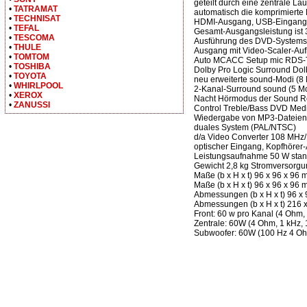
geteilt durch eine zentrale L
•
TATRAMAT
automatisch die komprimierte 
•
TECHNISAT
HDMI-Ausgang, USB-Eingang
•
TEFAL
Gesamt-Ausgangsleistung ist 
•
TESCOMA
Ausführung des DVD-Systems
•
THULE
Ausgang mit Video-Scaler-Auf
•
TOMTOM
Auto MCACC Setup mic RDS-Tu
•
TOSHIBA
Dolby Pro Logic Surround Dolb
•
TOYOTA
neu erweiterte sound-Modi (8
•
WHIRLPOOL
2-Kanal-Surround sound (5 M
•
XEROX
Nacht Hörmodus der Sound Re
•
ZANUSSI
Control Treble/Bass DVD Med
Wiedergabe von MP3-Dateien
duales System (PAL/NTSC)
d/a Video Converter 108 MHz/
optischer Eingang, Kopfhörer
Leistungsaufnahme 50 W stan
Gewicht 2,8 kg Stromversorgun
Maße (b x H x t) 96 x 96 x 96
Maße (b x H x t) 96 x 96 x 96
Abmessungen (b x H x t) 96 x
Abmessungen (b x H x t) 216 x
Front: 60 w pro Kanal (4 Ohm
Zentrale: 60W (4 Ohm, 1 kHz
Subwoofer: 60W (100 Hz 4 O