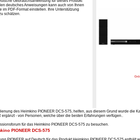
eutsche Gebrauchsanweisung für dieses Produkt
 den deutsches Anweisungen kann auch von Ihnen
e im PDF-Format einstellen. Ihre Unterstützung
zu schätzen.
Grö
edienung des Heimkino PIONEER DCS-575, helfen, aus diesem Grund wurde die Ka
rgänzt - von Personen, welche über die besten Erfahrungen verfügen..
kussionsforum für das Heimkino PIONEER DCS-575 zu besuchen.
mkino PIONEER DCS-575
tung PIONEER auf Deutsch für das Produkt Heimkino PIONEER DCS-575 enthält wi