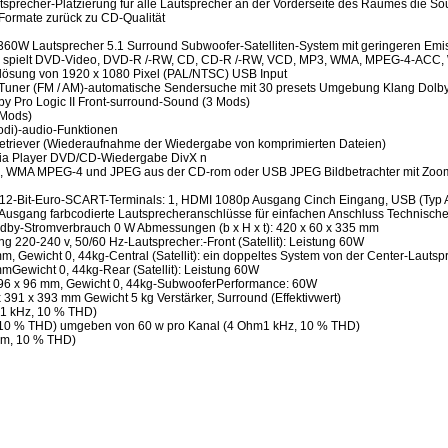
autsprecher-Platzierung für alle Lautsprecher an der Vorderseite des Raumes die So
Formate zurück zu CD-Qualität
360W Lautsprecher 5.1 Surround Subwoofer-Satelliten-System mit geringeren Emi
 spielt DVD-Video, DVD-R /-RW, CD, CD-R /-RW, VCD, MP3, WMA, MPEG-4-ACC,
lösung von 1920 x 1080 Pixel (PAL/NTSC) USB Input
ner (FM / AM)-automatische Sendersuche mit 30 presets Umgebung Klang Dolby D
y Pro Logic II Front-surround-Sound (3 Mods)
 Mods)
odi)-audio-Funktionen
triever (Wiederaufnahme der Wiedergabe von komprimierten Dateien)
ia Player DVD/CD-Wiedergabe DivX n
, WMA MPEG-4 und JPEG aus der CD-rom oder USB JPEG Bildbetrachter mit Zo
12-Bit-Euro-SCART-Terminals: 1, HDMI 1080p Ausgang Cinch Eingang, USB (Typ A)
-Ausgang farbcodierte Lautsprecheranschlüsse für einfachen Anschluss Technisc
dby-Stromverbrauch 0 W Abmessungen (b x H x t): 420 x 60 x 335 mm
g 220-240 v, 50/60 Hz-Lautsprecher:-Front (Satellit): Leistung 60W
 mm, Gewicht 0, 44kg-Central (Satellit): ein doppeltes System von der Center-Laut
 mmGewicht 0, 44kg-Rear (Satellit): Leistung 60W
 96 x 96 mm, Gewicht 0, 44kg-SubwooferPerformance: 60W
 391 x 393 mm Gewicht 5 kg Verstärker, Surround (Effektivwert)
, 1 kHz, 10 % THD)
, 10 % THD) umgeben von 60 w pro Kanal (4 Ohm1 kHz, 10 % THD)
hm, 10 % THD)