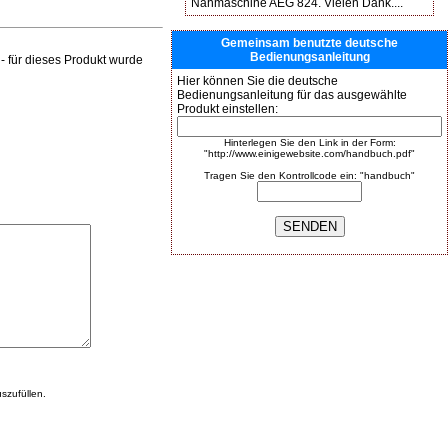
Nähmaschine AEG 824. Vielen Dank....
Gemeinsam benutzte deutsche
Bedienungsanleitung
 für dieses Produkt wurde
Hier können Sie die deutsche
Bedienungsanleitung für das ausgewählte
Produkt einstellen:
Hinterlegen Sie den Link in der Form:
"http://www.einigewebsite.com/handbuch.pdf"
Tragen Sie den Kontrollcode ein: "handbuch"
szufüllen.