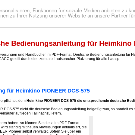
onalisieren, Funktionen für soziale Medien anbieten zu kön
nen zu Ihrer Nutzung unserer Website an unsere Partner fü
 Bedienungsanleitung!
he Bedienungsanleitung für Heimkin
isungen und Handbücher im PDF-Format, Deutsche Bedienungsanleitung für Hei
ACC geteilt durch eine zentrale Lautsprecher-Platzierung für alle Lautsp
ng für Heimkino PIONEER DCS-575
verpflichtet, dem
Heimkino PIONEER DCS-575 die entsprechende deutsche Bedi
DCS-575 nicht die deutsche Bedienungsanleitung beigefügt war, so handelt es s
erkäufer auf jeden Fall nachzuliefern.
loren haben, so können Sie diese im PDF-Format
wird ständig mit neuen Anweisungen aktualisiert, die
ER Pioneer selbst verwaltet. Sofern Sie über ein