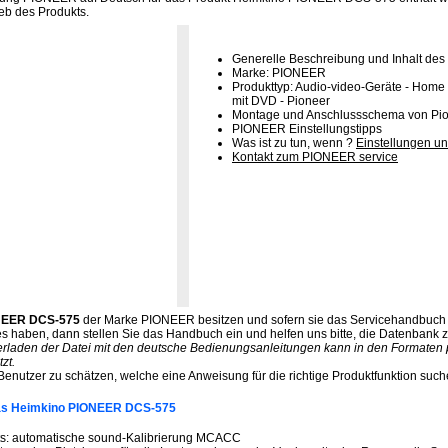
b des Produkts.
Generelle Beschreibung und Inhalt des
Marke: PIONEER
Produkttyp: Audio-video-Geräte - Home
mit DVD - Pioneer
Montage und Anschlussschema von Pi
PIONEER Einstellungstipps
Was ist zu tun, wenn ?
Einstellungen un
Kontakt zum PIONEER service
NEER DCS-575
der Marke PIONEER besitzen und sofern sie das Servicehandbuch 
s haben, dann stellen Sie das Handbuch ein und helfen uns bitte, die Datenbank z
erladen der Datei mit den deutsche Bedienungsanleitungen kann in den Formaten pd
zt.
 Benutzer zu schätzen, welche eine Anweisung für die richtige Produktfunktion such
das Heimkino PIONEER DCS-575
ts: automatische sound-Kalibrierung MCACC