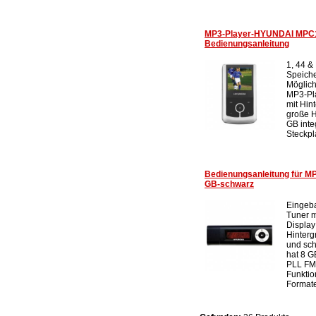
MP3-Player-HYUNDAI MPC1
Bedienungsanleitung
1, 44 &
Speiche
Möglich
MP3-Pl
mit Hin
große 
GB inte
Steckpl
Bedienungsanleitung für M
GB-schwarz
Eingeb
Tuner 
Display
Hinter
und sc
hat 8 G
PLL FM
Funktio
Format