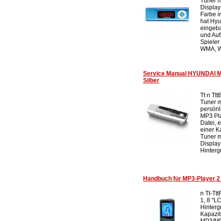
Tuner 
Display
Farbe i
hat Hy
eingeb
und Auf
Spieler
WMA, W
Service Manual HYUNDAI 
Silber
Tt n Tt
Tuner m
persönl
MP3 Pl
Datei, 
einer K
Tuner m
Display 
Hinterg
Handbuch für MP3-Player 
n Tt-Tt
1, 8 "L
Hinter
Kapazit
MP3/MP4