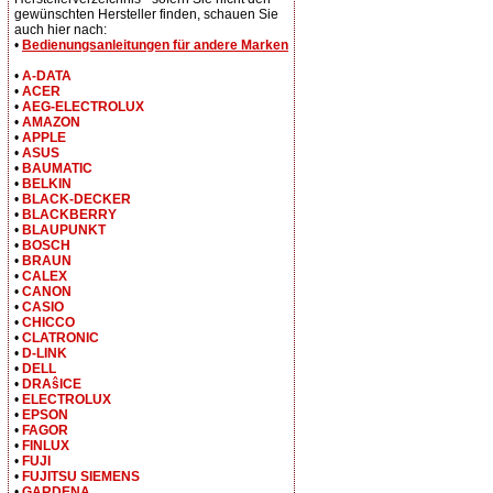
gewünschten Hersteller finden, schauen Sie
auch hier nach:
•
Bedienungsanleitungen für andere Marken
•
A-DATA
•
ACER
•
AEG-ELECTROLUX
•
AMAZON
•
APPLE
•
ASUS
•
BAUMATIC
•
BELKIN
•
BLACK-DECKER
•
BLACKBERRY
•
BLAUPUNKT
•
BOSCH
•
BRAUN
•
CALEX
•
CANON
•
CASIO
•
CHICCO
•
CLATRONIC
•
D-LINK
•
DELL
•
DRAŝICE
•
ELECTROLUX
•
EPSON
•
FAGOR
•
FINLUX
•
FUJI
•
FUJITSU SIEMENS
•
GARDENA