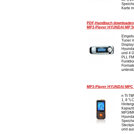
Speiche
Karte m.
PDF-Handbuch downloaden
MP3-Player HYUNDAI MP 56
Eingeb
Tuner m
Display
Hyunda
und 4 G
PLL FM
Funktio
Format
unterstü
MP3-Player HYUNDAI MPC 8
n Tt-Tt
1, 8 "L
Hinter
Kapazit
MP3/MP4
Hyunda
Speiche
Steckpl
und auc