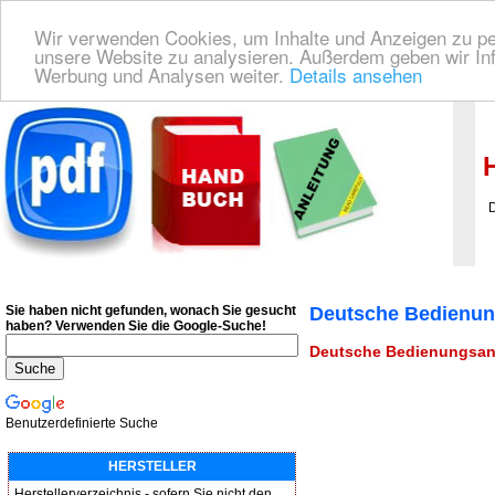
Wir verwenden Cookies, um Inhalte und Anzeigen zu pers
unsere Website zu analysieren. Außerdem geben wir Inf
Werbung und Analysen weiter.
Details ansehen
Deutsche Bedienungsanleitung Downloaden
| Wir finden für Sie das deutsches
H
De
Sie haben nicht gefunden, wonach Sie gesucht
Deutsche Bedienun
haben?
Verwenden Sie die Google-Suche!
Deutsche Bedienungsan
Benutzerdefinierte Suche
HERSTELLER
Herstellerverzeichnis - sofern Sie nicht den