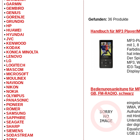
•
GARMIN
•
GEMBIRD
•
GENIUS
•
GORENJE
Gefunden:
36 Produkte
•
GRUNDIG
•
HP
•
HUAWEI
Handbuch für MP3 Player/
•
HYUNDAI
•
JVC
MP3-Pl
•
KENWOOD
mit 1, 
•
KODAK
Farbdi
•
KONICA MINOLTA
hat int
•
LENOVO
Der Spi
•
LG
MP3, W
•
LOGITECH
ID3-Tag
•
MASCOM
Display
•
MICROSOFT
•
MOULINEX
•
NAVIGON
•
NIKON
Bedienungsanleitung für MP
•
NOKIA
GB, FM-RADIO, schwarz
•
OLYMPUS
•
PANASONIC
eingeba
•
PIONEER
WMA, W
•
RÖMER
Aufnah
•
SAMSUNG
mit Hin
•
SAPPHIRE
Unterst
•
SEAGATE
der dig
•
SHARP
Equaliz
•
SIEMENS
USB 2.0
•
SODASTREAM
•
SONY