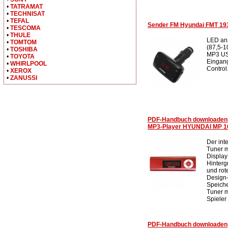
•
TATRAMAT
•
TECHNISAT
•
TEFAL
Sender FM Hyundai FMT 19
•
TESCOMA
•
THULE
LED an
•
TOMTOM
(87,5-1
•
TOSHIBA
MP3 US
•
TOYOTA
Eingang
•
WHIRLPOOL
Control.
•
XEROX
•
ZANUSSI
PDF-Handbuch downloaden
MP3-Player HYUNDAI MP 10
Der int
Tuner 
Display
Hinter
und ro
Design-
Speich
Tuner m
Spieler
PDF-Handbuch downloaden