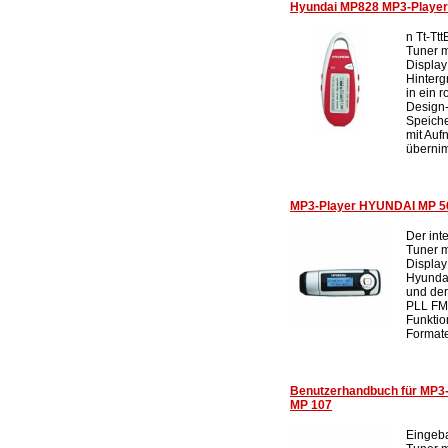
Hyundai MP828 MP3-Player 1
n Tt-Tt
Tuner 
Display
Hinter
in ein
Design
Speich
mit Auf
übernim
MP3-Player HYUNDAI MP 567
Der int
Tuner m
Display
Hyunda
und der
PLL FM
Funktio
Format
Benutzerhandbuch für MP3
MP 107
Eingeb