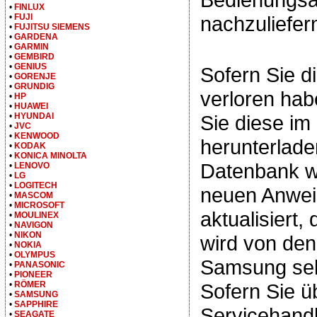
•
FINLUX
nachzuliefer
•
FUJI
•
FUJITSU SIEMENS
•
GARDENA
•
GARMIN
•
GEMBIRD
•
GENIUS
Sofern Sie d
•
GORENJE
•
GRUNDIG
verloren hab
•
HP
•
HUAWEI
•
HYUNDAI
Sie diese i
•
JVC
•
KENWOOD
herunterlade
•
KODAK
•
KONICA MINOLTA
Datenbank wi
•
LENOVO
•
LG
•
LOGITECH
neuen Anwe
•
MASCOM
•
MICROSOFT
aktualisiert,
•
MOULINEX
•
NAVIGON
•
NIKON
wird von d
•
NOKIA
•
OLYMPUS
Samsung selb
•
PANASONIC
•
PIONEER
•
RÖMER
Sofern Sie ü
•
SAMSUNG
•
SAPPHIRE
Servicehand
•
SEAGATE