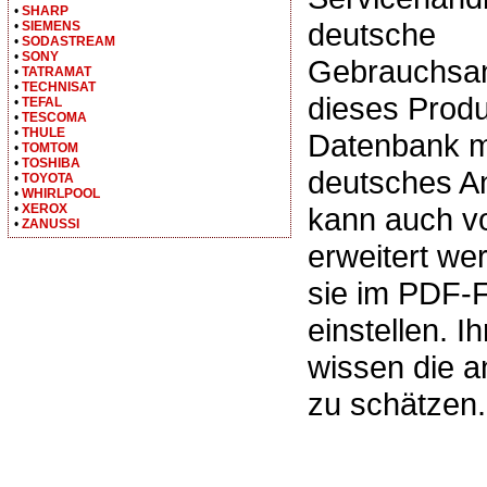
•
SHARP
deutsche
•
SIEMENS
•
SODASTREAM
•
SONY
Gebrauchsan
•
TATRAMAT
•
TECHNISAT
dieses Produ
•
TEFAL
•
TESCOMA
•
THULE
Datenbank m
•
TOMTOM
•
TOSHIBA
deutsches A
•
TOYOTA
•
WHIRLPOOL
•
XEROX
kann auch v
•
ZANUSSI
erweitert we
sie im PDF-
einstellen. I
wissen die 
zu schätzen.