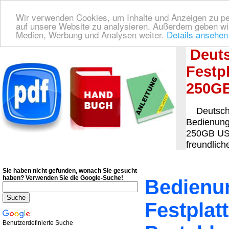
Wir verwenden Cookies, um Inhalte und Anzeigen zu pers
auf unsere Website zu analysieren. Außerdem geben wir
Medien, Werbung und Analysen weiter.
Details ansehen
Deutsche Bedienungsanleitung Downloaden
| Wir finden für Sie das deutsches
Deuts
Festp
250GB
Deutsche
Bedienung
250GB USB
freundlich
Sie haben nicht gefunden, wonach Sie gesucht
haben?
Verwenden Sie die Google-Suche!
Bedienun
Festpla
Benutzerdefinierte Suche