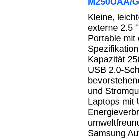
M250UAA/G
Kleine, leic
externe 2.5 
Portable mit
Spezifikation
Kapazität 2
USB 2.0-Schn
bevorstehen
und Stromque
Laptops mit 
Energieverb
umweltfreun
Samsung Aut