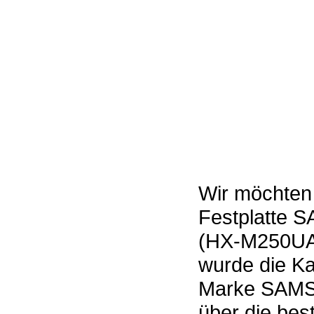
Wir möchten 
Festplatte 
(HX-M250UAA
wurde die K
Marke SAMSU
über die bes