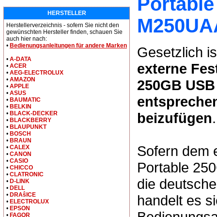
Portabl
HERSTELLER
M250UAA
Herstellerverzeichnis - sofern Sie nicht den
gewünschten Hersteller finden, schauen Sie
auch hier nach:
•
Bedienungsanleitungen für andere Marken
Gesetzlich is
•
A-DATA
externe Fes
•
ACER
•
AEG-ELECTROLUX
•
AMAZON
250GB USB 
•
APPLE
•
ASUS
entspreche
•
BAUMATIC
•
BELKIN
beizufügen
.
•
BLACK-DECKER
•
BLACKBERRY
•
BLAUPUNKT
•
BOSCH
•
BRAUN
Sofern dem 
•
CALEX
•
CANON
•
CASIO
Portable 25
•
CHICCO
•
CLATRONIC
die deutsche
•
D-LINK
•
DELL
•
DRAŝICE
handelt es s
•
ELECTROLUX
•
EPSON
Bedienungsan
•
FAGOR