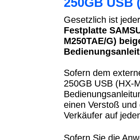
250GB USB (
Gesetzlich ist jede
Festplatte SAMS
M250TAE/G) beige
Bedienungsanlei
Sofern dem extern
250GB USB (HX-M2
Bedienungsanleitun
einen Verstoß und 
Verkäufer auf jeden
Sofern Sie die Anw