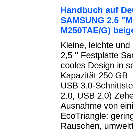
Handbuch auf Deu
SAMSUNG 2,5 "M2
M250TAE/G) beig
Kleine, leichte un
2,5 '' Festplatte 
cooles Design in 
Kapazität 250 GB
USB 3.0-Schnittste
2.0, USB 2.0) Zehe
Ausnahme von eini
EcoTriangle: gerin
Rauschen, umweltf