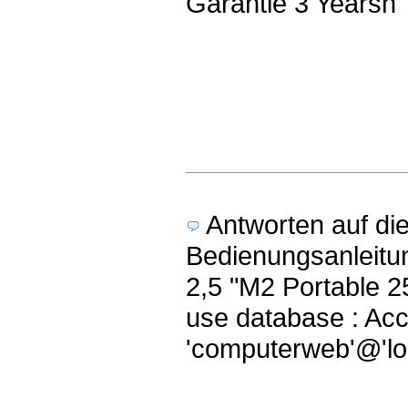
Garantie 3 Yearsn
Antworten auf di
Bedienungsanleitu
2,5 "M2 Portable
use database : Acc
'computerweb'@'loc