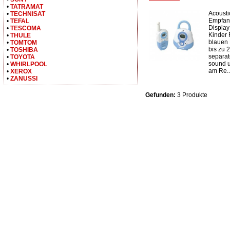
•
TATRAMAT
Acousti
•
TECHNISAT
Empfan
•
TEFAL
Display
•
TESCOMA
Kinder 
•
THULE
blauen 
•
TOMTOM
bis zu 
•
TOSHIBA
separat
•
TOYOTA
sound u
•
WHIRLPOOL
am Re..
•
XEROX
•
ZANUSSI
Gefunden:
3 Produkte