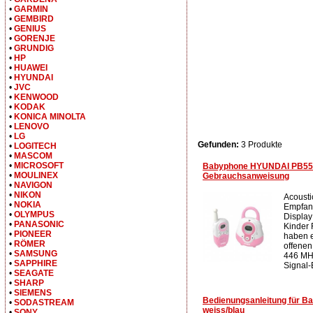
•
GARMIN
•
GEMBIRD
•
GENIUS
•
GORENJE
•
GRUNDIG
•
HP
•
HUAWEI
•
HYUNDAI
•
JVC
•
KENWOOD
•
KODAK
•
KONICA MINOLTA
•
LENOVO
•
LG
Gefunden:
3 Produkte
•
LOGITECH
•
MASCOM
•
MICROSOFT
Babyphone HYUNDAI PB55
•
MOULINEX
Gebrauchsanweisung
•
NAVIGON
•
NIKON
Acousti
•
NOKIA
Empfan
•
OLYMPUS
Display
•
PANASONIC
Kinder 
•
PIONEER
haben e
•
RÖMER
offenen
•
SAMSUNG
446 MHz
•
SAPPHIRE
Signal-
•
SEAGATE
•
SHARP
•
SIEMENS
Bedienungsanleitung für 
•
SODASTREAM
weiss/blau
•
SONY