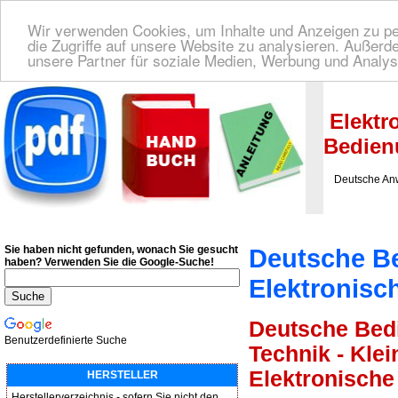
Wir verwenden Cookies, um Inhalte und Anzeigen zu per
die Zugriffe auf unsere Website zu analysieren. Außer
unsere Partner für soziale Medien, Werbung und Analys
Deutsche Bedienungsanleitung Downloaden
| Wir finden für Sie das deutsches
Elektr
Bedien
Deutsche Anwe
Sie haben nicht gefunden, wonach Sie gesucht
Deutsche B
haben?
Verwenden Sie die Google-Suche!
Elektronis
Deutsche Bed
Benutzerdefinierte Suche
Technik - Kle
Elektronische
HERSTELLER
Herstellerverzeichnis - sofern Sie nicht den