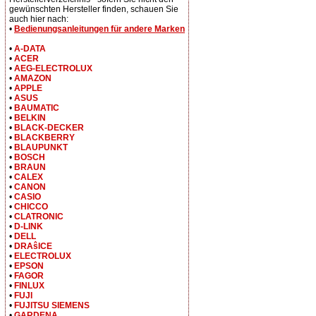
gewünschten Hersteller finden, schauen Sie
auch hier nach:
•
Bedienungsanleitungen für andere Marken
•
A-DATA
•
ACER
•
AEG-ELECTROLUX
•
AMAZON
•
APPLE
•
ASUS
•
BAUMATIC
•
BELKIN
•
BLACK-DECKER
•
BLACKBERRY
•
BLAUPUNKT
•
BOSCH
•
BRAUN
•
CALEX
•
CANON
•
CASIO
•
CHICCO
•
CLATRONIC
•
D-LINK
•
DELL
•
DRAŝICE
•
ELECTROLUX
•
EPSON
•
FAGOR
•
FINLUX
•
FUJI
•
FUJITSU SIEMENS
•
GARDENA