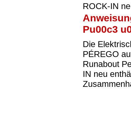
ROCK-IN neu
Anweisung
Pu00c3 u
Die Elektris
PÉREGO auf 
Runabout P
IN neu enthä
Zusammenhan