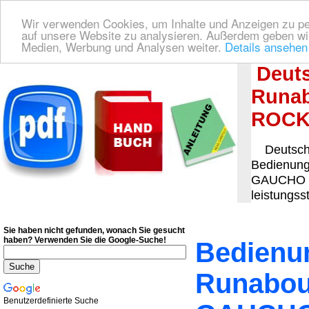
Wir verwenden Cookies, um Inhalte und Anzeigen zu pers
auf unsere Website zu analysieren. Außerdem geben wir
Medien, Werbung und Analysen weiter.
Details ansehen
Deutsche Bedienungsanleitung Downloaden
| Wir finden für Sie das deutsches
Deuts
Runab
ROCK
Deutsche
Bedienung
GAUCHO RO
leistungss
Sie haben nicht gefunden, wonach Sie gesucht
haben?
Verwenden Sie die Google-Suche!
Bedienun
Runabou
Benutzerdefinierte Suche