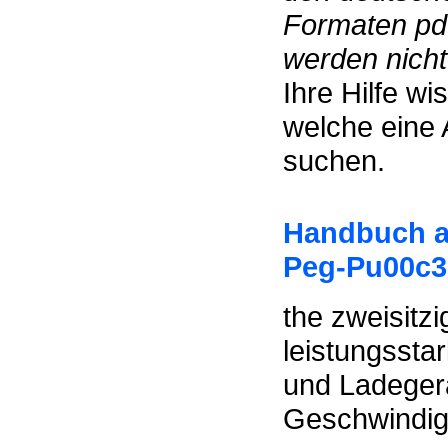
Formaten pdf
werden nicht 
Ihre Hilfe w
welche eine 
suchen.
Handbuch au
Peg-Pu00c3
the zweisitz
leistungsstar
und Ladegerä
Geschwindigk