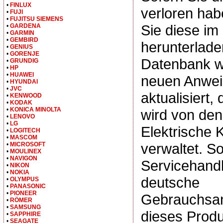
•
FINLUX
verloren hab
•
FUJI
•
FUJITSU SIEMENS
Sie diese i
•
GARDENA
•
GARMIN
•
GEMBIRD
herunterlade
•
GENIUS
•
GORENJE
Datenbank wi
•
GRUNDIG
•
HP
•
HUAWEI
neuen Anwe
•
HYUNDAI
•
JVC
aktualisiert,
•
KENWOOD
•
KODAK
•
KONICA MINOLTA
wird von d
•
LENOVO
•
LG
Elektrische 
•
LOGITECH
•
MASCOM
verwaltet. So
•
MICROSOFT
•
MOULINEX
•
NAVIGON
Servicehand
•
NIKON
•
NOKIA
deutsche
•
OLYMPUS
•
PANASONIC
•
PIONEER
Gebrauchsan
•
RÖMER
•
SAMSUNG
dieses Produ
•
SAPPHIRE
•
SEAGATE