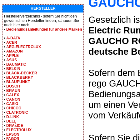
GAUCHO
HERSTELLER
Herstellerverzeichnis - sofern Sie nicht den
Gesetzlich is
gewünschten Hersteller finden, schauen Sie
auch hier nach:
Electric Ru
•
Bedienungsanleitungen für andere Marken
GAUCHO ROC
•
A-DATA
•
ACER
•
AEG-ELECTROLUX
deutsche B
•
AMAZON
•
APPLE
•
ASUS
•
BAUMATIC
•
BELKIN
Sofern dem 
•
BLACK-DECKER
•
BLACKBERRY
rego GAUCHO
•
BLAUPUNKT
•
BOSCH
•
BRAUN
Bedienungsan
•
CALEX
•
CANON
um einen Ver
•
CASIO
•
CHICCO
vom Verkäufe
•
CLATRONIC
•
D-LINK
•
DELL
•
DRAŝICE
•
ELECTROLUX
•
EPSON
Sofern Sie d
•
FAGOR