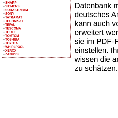
•
SHARP
Datenbank m
•
SIEMENS
•
SODASTREAM
deutsches A
•
SONY
•
TATRAMAT
kann auch v
•
TECHNISAT
•
TEFAL
•
TESCOMA
erweitert we
•
THULE
•
TOMTOM
sie im PDF-
•
TOSHIBA
•
TOYOTA
•
WHIRLPOOL
einstellen. I
•
XEROX
•
ZANUSSI
wissen die 
zu schätzen.