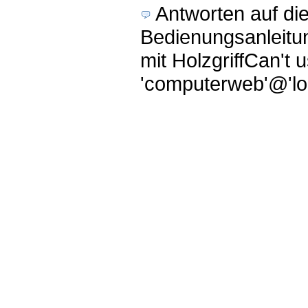
Antworten auf di
Bedienungsanleitun
mit HolzgriffCan't 
'computerweb'@'loc