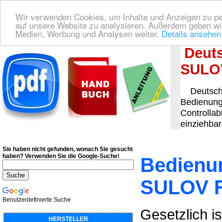
Wir verwenden Cookies, um Inhalte und Anzeigen zu pers
auf unsere Website zu analysieren. Außerdem geben wir
Medien, Werbung und Analysen weiter.
Details ansehen
Deutsche Bedienungsanleitung Downloaden
| Wir finden für Sie das deutsches
Deuts
SULOV
Deutsche
Bedienung
Controllab
einziehba
Sie haben nicht gefunden, wonach Sie gesucht
haben?
Verwenden Sie die Google-Suche!
Bedienu
SULOV F
Benutzerdefinierte Suche
Gesetzlich is
HERSTELLER