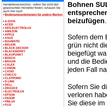
Bohnen SUL
Herstellerverzeichnis - sofern Sie nicht den
gewünschten Hersteller finden, schauen Sie
entspreche
auch hier nach:
•
Bedienungsanleitungen für andere Marken
beizufügen
.
•
A-DATA
•
ACER
•
AEG-ELECTROLUX
•
AMAZON
Sofern dem
•
APPLE
•
ASUS
•
BAUMATIC
grün nicht d
•
BELKIN
•
BLACK-DECKER
beigefügt wa
•
BLACKBERRY
•
BLAUPUNKT
•
BOSCH
und die Bedi
•
BRAUN
•
CALEX
jeden Fall na
•
CANON
•
CASIO
•
CHICCO
•
CLATRONIC
•
D-LINK
Sofern Sie d
•
DELL
•
DRAŝICE
•
ELECTROLUX
verloren hab
•
EPSON
•
FAGOR
Sie diese i
•
FINLUX
•
FUJI