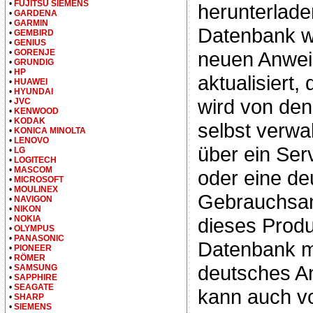
•
FUJITSU SIEMENS
herunterlade
•
GARDENA
•
GARMIN
Datenbank wi
•
GEMBIRD
•
GENIUS
•
GORENJE
neuen Anwe
•
GRUNDIG
•
HP
aktualisiert,
•
HUAWEI
•
HYUNDAI
wird von d
•
JVC
•
KENWOOD
•
KODAK
selbst verwal
•
KONICA MINOLTA
•
LENOVO
über ein Se
•
LG
•
LOGITECH
•
MASCOM
oder eine de
•
MICROSOFT
•
MOULINEX
Gebrauchsan
•
NAVIGON
•
NIKON
•
NOKIA
dieses Produ
•
OLYMPUS
•
PANASONIC
Datenbank m
•
PIONEER
•
RÖMER
deutsches A
•
SAMSUNG
•
SAPPHIRE
•
SEAGATE
kann auch v
•
SHARP
•
SIEMENS