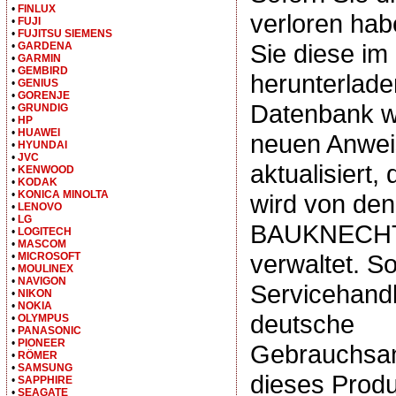
•
FINLUX
verloren hab
•
FUJI
•
FUJITSU SIEMENS
Sie diese i
•
GARDENA
•
GARMIN
•
GEMBIRD
herunterlade
•
GENIUS
•
GORENJE
Datenbank wi
•
GRUNDIG
•
HP
•
HUAWEI
neuen Anwe
•
HYUNDAI
•
JVC
aktualisiert,
•
KENWOOD
•
KODAK
•
KONICA MINOLTA
wird von d
•
LENOVO
•
LG
BAUKNECHT 
•
LOGITECH
•
MASCOM
verwaltet. So
•
MICROSOFT
•
MOULINEX
•
NAVIGON
Servicehand
•
NIKON
•
NOKIA
deutsche
•
OLYMPUS
•
PANASONIC
•
PIONEER
Gebrauchsan
•
RÖMER
•
SAMSUNG
dieses Produ
•
SAPPHIRE
•
SEAGATE