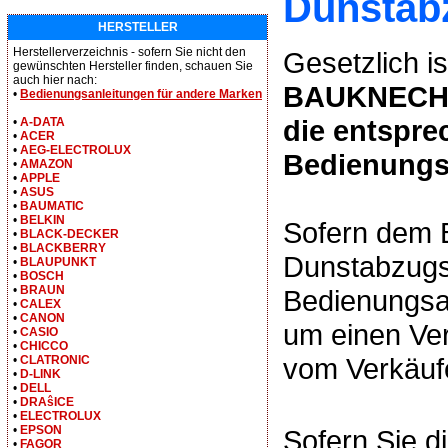
Dunstab
HERSTELLER
Herstellerverzeichnis - sofern Sie nicht den
Gesetzlich is
gewünschten Hersteller finden, schauen Sie
auch hier nach:
BAUKNECHT
•
Bedienungsanleitungen für andere Marken
die entspr
•
A-DATA
•
ACER
•
AEG-ELECTROLUX
Bedienungs
•
AMAZON
•
APPLE
•
ASUS
•
BAUMATIC
•
BELKIN
Sofern de
•
BLACK-DECKER
•
BLACKBERRY
Dunstabzugs
•
BLAUPUNKT
•
BOSCH
•
BRAUN
Bedienungsan
•
CALEX
•
CANON
um einen Ver
•
CASIO
•
CHICCO
vom Verkäufe
•
CLATRONIC
•
D-LINK
•
DELL
•
DRAŝICE
•
ELECTROLUX
•
EPSON
Sofern Sie d
•
FAGOR