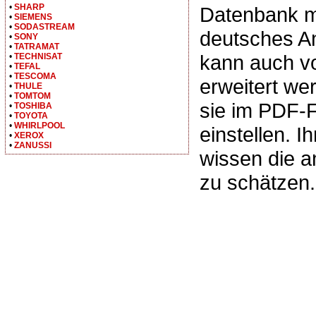
•
SHARP
Datenbank m
•
SIEMENS
•
SODASTREAM
deutsches A
•
SONY
•
TATRAMAT
kann auch v
•
TECHNISAT
•
TEFAL
•
TESCOMA
erweitert we
•
THULE
•
TOMTOM
sie im PDF-
•
TOSHIBA
•
TOYOTA
•
WHIRLPOOL
einstellen. I
•
XEROX
•
ZANUSSI
wissen die 
zu schätzen.