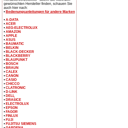
gewünschten Hersteller finden, schauen Sie
auch hier nach:
•
Bedienungsanleitungen für andere Marken
•
A-DATA
•
ACER
•
AEG-ELECTROLUX
•
AMAZON
•
APPLE
•
ASUS
•
BAUMATIC
•
BELKIN
•
BLACK-DECKER
•
BLACKBERRY
•
BLAUPUNKT
•
BOSCH
•
BRAUN
•
CALEX
•
CANON
•
CASIO
•
CHICCO
•
CLATRONIC
•
D-LINK
•
DELL
•
DRAŝICE
•
ELECTROLUX
•
EPSON
•
FAGOR
•
FINLUX
•
FUJI
•
FUJITSU SIEMENS
•
GARDENA