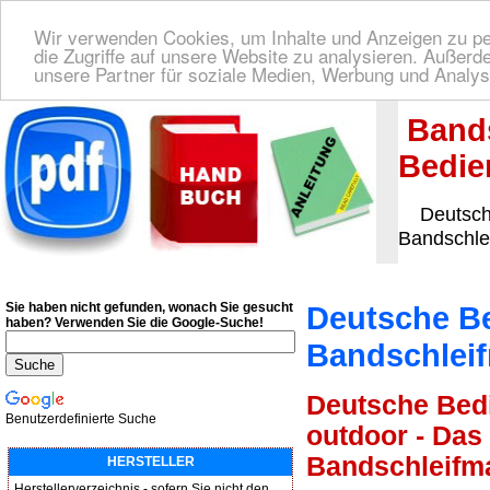
Wir verwenden Cookies, um Inhalte und Anzeigen zu per
die Zugriffe auf unsere Website zu analysieren. Außer
unsere Partner für soziale Medien, Werbung und Analys
Deutsche Bedienungsanleitung Downloaden
| Wir finden für Sie das deutsches
Band
Bedie
Deutsche
Bandschl
Sie haben nicht gefunden, wonach Sie gesucht
Deutsche B
haben?
Verwenden Sie die Google-Suche!
Bandschlei
Deutsche Bedi
Benutzerdefinierte Suche
outdoor - Das 
Bandschleifm
HERSTELLER
Herstellerverzeichnis - sofern Sie nicht den