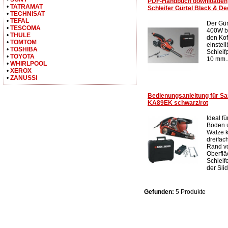
PDF-Handbuch downloaden
•
TATRAMAT
Schleifer Gürtel Black & 
•
TECHNISAT
•
TEFAL
Der Gür
•
TESCOMA
400W br
•
THULE
den Kof
•
TOMTOM
einstel
•
TOSHIBA
Schleif
•
TOYOTA
10 mm..
•
WHIRLPOOL
•
XEROX
•
ZANUSSI
Bedienungsanleitung für 
KA89EK schwarz/rot
Ideal f
Böden u
Walze k
dreifac
Rand vo
Oberflä
Schleif
der Slid
Gefunden:
5 Produkte