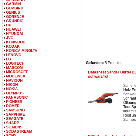
•
GARMIN
•
GEMBIRD
•
GENIUS
•
GORENJE
•
GRUNDIG
•
HP
•
HUAWEI
•
HYUNDAI
•
JVC
•
KENWOOD
•
KODAK
•
KONICA MINOLTA
•
LENOVO
•
LG
Gefunden:
5 Produkte
•
LOGITECH
•
MASCOM
•
MICROSOFT
Datasheet Sander Gürtel
•
MOULINEX
schwarz/rot
•
NAVIGON
•
NIKON
Schleif
•
NOKIA
Holz En
•
OLYMPUS
Schwei
•
PANASONIC
Schrau
•
PIONEER
Öffnunge
•
RÖMER
Toor Sp
•
SAMSUNG
keramis
•
SAPPHIRE
Rost un
•
SEAGATE
Schnei
•
SHARP
•
SIEMENS
•
SODASTREAM
•
SONY